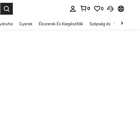
0
0
se. Press Enter to select.
lvóruha
Gyerek
Ékszerek És Kiegészítők
Szépség és egészség
Ci