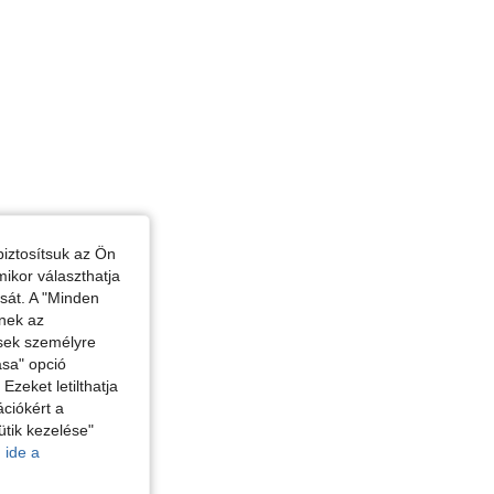
iztosítsuk az Ön
mikor választhatja
ását. A "Minden
enek az
ések személyre
ása" opció
zeket letilthatja
ciókért a
ütik kezelése"
 ide a