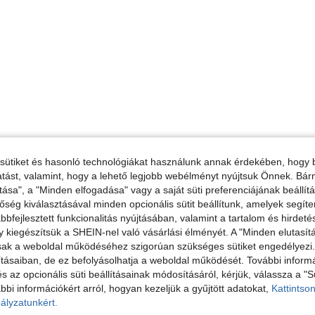
sütiket és hasonló technológiákat használunk annak érdekében, hogy b
ltatást, valamint, hogy a lehető legjobb webélményt nyújtsuk Önnek. Bár
tása", a "Minden elfogadása" vagy a saját süti preferenciájának beállít
őség kiválasztásával minden opcionális sütit beállítunk, amelyek segít
bfejlesztett funkcionalitás nyújtásában, valamint a tartalom és hirdet
kiegészítsük a SHEIN-nel való vásárlási élményét. A "Minden elutasít
sak a weboldal működéséhez szigorúan szükséges sütiket engedélyezi. E
tásaiban, de ez befolyásolhatja a weboldal működését. További informá
és az opcionális süti beállításainak módosításáról, kérjük, válassza a "S
bbi információkért arról, hogyan kezeljük a gyűjtött adatokat,
Kattintson
ályzatunkért.