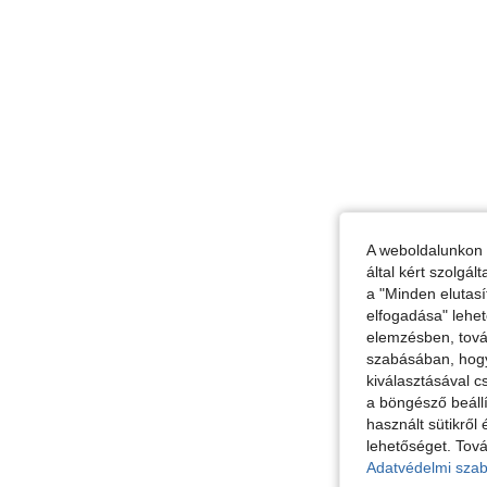
A weboldalunkon 
által kért szolgá
a "Minden elutasí
elfogadása" lehet
elemzésben, továb
szabásában, hogy 
kiválasztásával c
a böngésző beállí
használt sütikről 
lehetőséget. Tová
Adatvédelmi szab