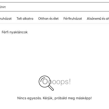
Shirt
and down arrow keys to navigate search Legutóbb keresett and Keresés felfedezé
ruházat
Telt alkatra
Otthon és élet
Férfiruházat
Alsónemű és a
Férfi nyakláncok
Nincs egyezés. Kérjük, próbáld meg másképp!