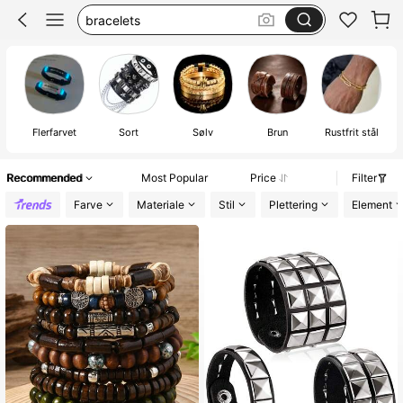
emo
bracelet men
armbånd mænd
Flerfarvet
Sort
Sølv
Brun
Rustfrit stål
Z
Recommended
Most Popular
Price
Filter
Farve
Materiale
Stil
Plettering
Element