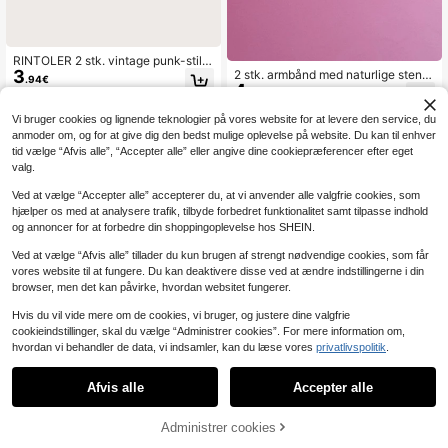
RINTOLER 2 stk. vintage punk-stil 6
3
mm mat perlearmbånd med elastik,
2 stk. armbånd med naturlige stenp
.94€
4
gave til kæresten
erler til par, hans og hendes afstand
.40€
sarmbånd, venskabsarmbånd til par,
med tilhørende kort og konvolut
Vi bruger cookies og lignende teknologier på vores website for at levere den service, du
anmoder om, og for at give dig den bedst mulige oplevelse på website. Du kan til enhver
tid vælge “Afvis alle”, “Accepter alle” eller angive dine cookiepræferencer efter eget
valg.
Ved at vælge “Accepter alle” accepterer du, at vi anvender alle valgfrie cookies, som
hjælper os med at analysere trafik, tilbyde forbedret funktionalitet samt tilpasse indhold
og annoncer for at forbedre din shoppingoplevelse hos SHEIN.
Ved at vælge “Afvis alle” tillader du kun brugen af strengt nødvendige cookies, som får
vores website til at fungere. Du kan deaktivere disse ved at ændre indstillingerne i din
browser, men det kan påvirke, hvordan websitet fungerer.
Hvis du vil vide mere om de cookies, vi bruger, og justere dine valgfrie
cookieindstillinger, skal du vælge “Administrer cookies”. For mere information om,
hvordan vi behandler de data, vi indsamler, kan du læse vores
privatlivspolitik
.
1
0
Afvis alle
Accepter alle
Yanxyad 1/2 stk. armbånd med nitte
4
r i PU-læder, punk-armbånd til mæn
Administrer cookies
.85€
d og kvinder, 80'er-armbånd i goth-