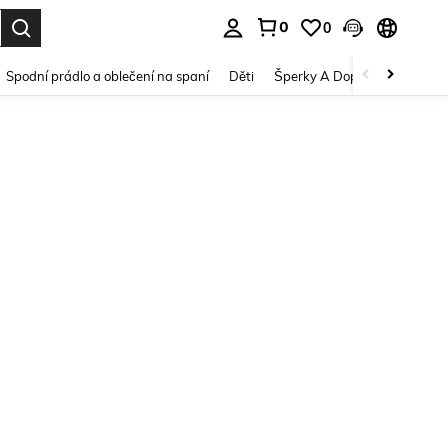
0
0
dání. Press Enter to select.
Spodní prádlo a oblečení na spaní
Děti
Šperky A Doplňky
Krása a