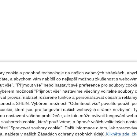
y cookie a podobné technologie na našich webových stránkách, abyc
ádáte, a abychom vám nabídli co nejlepší možnou zkušenost s webovým
 vše", "Přijmout vše" nebo nastavit své preference pro soubory cookie
ýběrem možnosti "Přijmout vše" nastavíme všechny volitelné soubory c
vat provoz, nabízet rozšířené funkce a personalizovat obsah a reklamy
šenost s SHEIN. Výběrem možnosti "Odmítnout vše" povolíte použití p
cookie, které jsou pro fungování našich webových stránek nezbytné. T
ou nastavení vašeho prohlížeče, ale toto může ovlivnit fungování webo
o souborech cookie, které používáme, a úpravě vašich volitelných nast
části "Spravovat soubory cookie". Další informace o tom, jak zpracová
, najdete v našich Zásadách ochrany osobních údajů.
Klikněte zde, chc