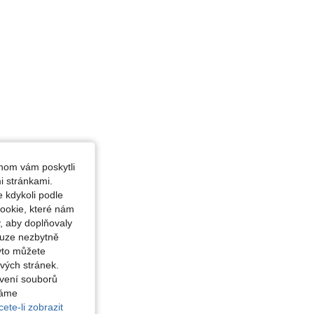
hom vám poskytli
i stránkami.
 kdykoli podle
ookie, které nám
, aby doplňovaly
ouze nezbytně
yto můžete
vých stránek.
avení souborů
váme
ete-li zobrazit