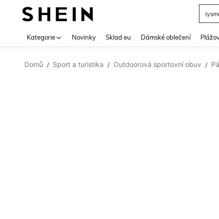
lysm
Use up 
Kategorie
Novinky
Sklad eu
Dámské oblečení
Plážov
Domů
Sport a turistika
Outdoorová sportovní obuv
Pá
/
/
/