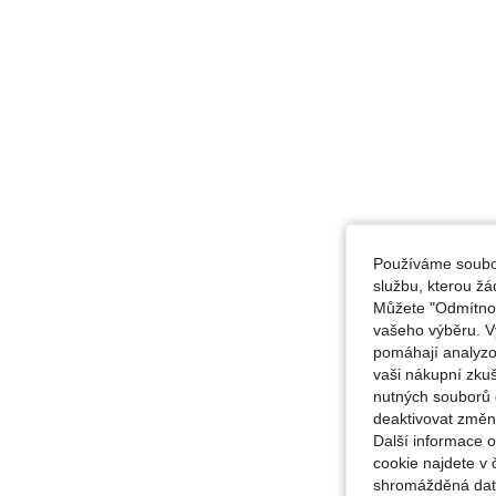
Používáme soubor
službu, kterou ž
Můžete "Odmítnout
vašeho výběru. V
pomáhají analyzo
vaši nákupní zku
nutných souborů 
deaktivovat změn
Další informace 
cookie najdete v 
shromážděná data