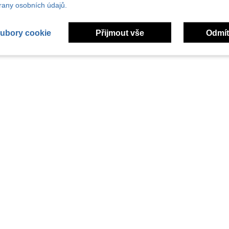
any osobních údajů.
ubory cookie
Přijmout vše
Odmít