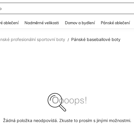
o
and down arrow keys to navigate search Nedávno hledané and Objevování při hle
é oblečení
Nadměrné velikosti
Domov a bydlení
Pánské oblečení
nské profesionální sportovní boty
Pánské baseballové boty
/
Žádná položka neodpovídá. Zkuste to prosím s jinými možnostmi.