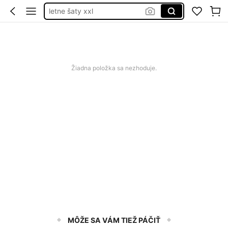
plavky
samsung galaxy a17
squishy
cherry saty
Žiadna položka sa nezhoduje.
MÔŽE SA VÁM TIEŽ PÁČIŤ