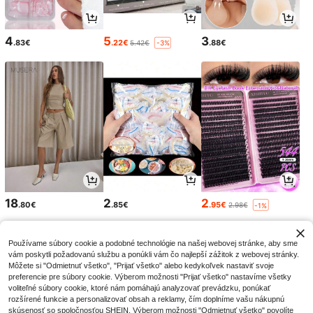
4
5
3
.83€
.22€
.88€
5.42€
-3%
18
2
2
.80€
.85€
.95€
2.98€
-1%
Používame súbory cookie a podobné technológie na našej webovej stránke, aby sme
vám poskytli požadovanú službu a ponúkli vám čo najlepší zážitok z webovej stránky.
Môžete si "Odmietnuť všetko", "Prijať všetko" alebo kedykoľvek nastaviť svoje
preferencie pre súbory cookie. Výberom možnosti "Prijať všetko" nastavíme všetky
voliteľné súbory cookie, ktoré nám pomáhajú analyzovať prevádzku, ponúkať
rozšírené funkcie a personalizovať obsah a reklamy, čím doplníme vašu nákupnú
skúsenosť so spoločnosťou SHEIN. Výberom možnosti "Odmietnuť všetko" povolíte