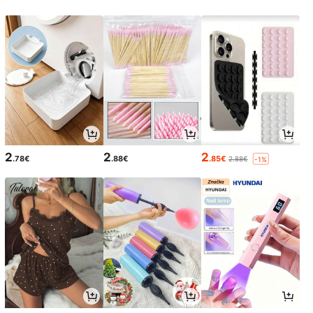
2
2
2
.78€
.88€
.85€
2.88€
-1%