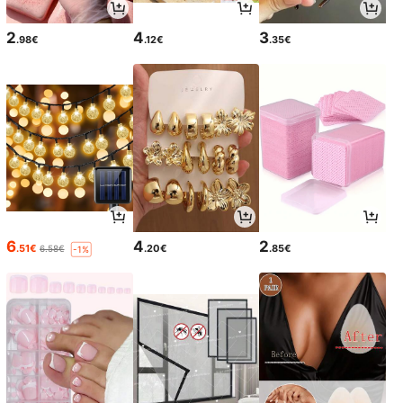
2
4
3
.98€
.12€
.35€
6
4
2
.51€
.20€
.85€
6.58€
-1%