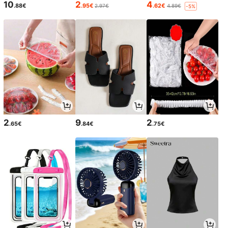
10
2
4
.88€
.95€
.62€
2.97€
4.89€
-5%
2
9
2
.65€
.84€
.75€