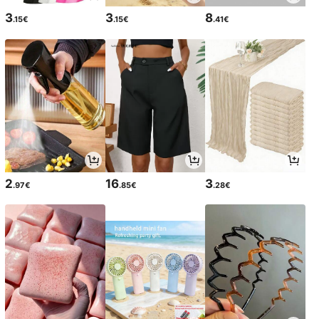
3
3
8
.15€
.15€
.41€
2
16
3
.97€
.85€
.28€