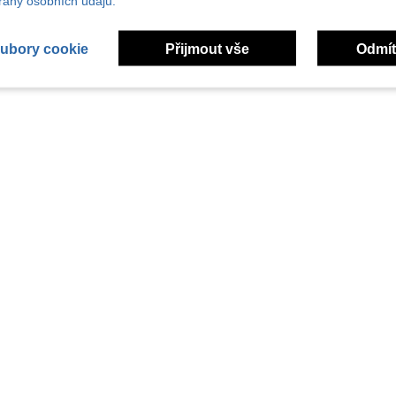
any osobních údajů.
ubory cookie
Přijmout vše
Odmít