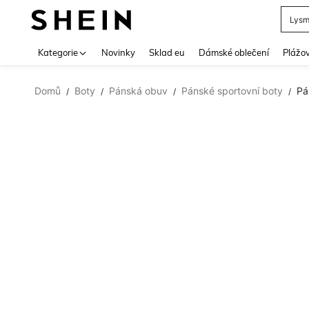
Lys
Use up 
Kategorie
Novinky
Sklad eu
Dámské oblečení
Plážov
Domů
Boty
Pánská obuv
Pánské sportovní boty
Pá
/
/
/
/