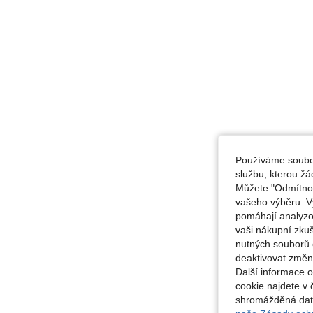
Používáme soubor
službu, kterou ž
Můžete "Odmítnout
vašeho výběru. V
pomáhají analyzo
vaši nákupní zku
nutných souborů 
deaktivovat změn
Další informace 
cookie najdete v 
shromážděná data