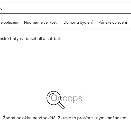
mo
and down arrow keys to navigate search Nedávno hledané and Objevování při hle
é oblečení
Nadměrné velikosti
Domov a bydlení
Pánské oblečení
nské boty na baseball a softball
Žádná položka neodpovídá. Zkuste to prosím s jinými možnostmi.