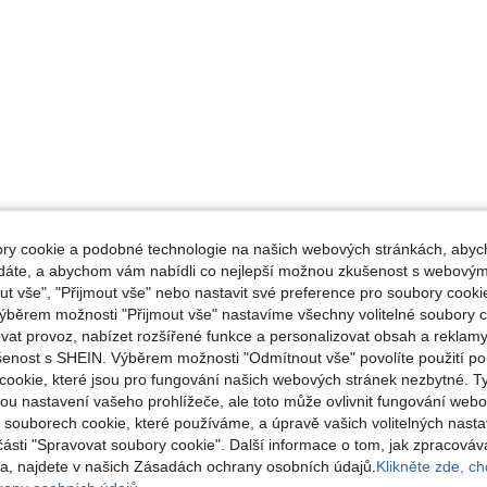
y cookie a podobné technologie na našich webových stránkách, abyc
ádáte, a abychom vám nabídli co nejlepší možnou zkušenost s webovým
 vše", "Přijmout vše" nebo nastavit své preference pro soubory cookie
ýběrem možnosti "Přijmout vše" nastavíme všechny volitelné soubory c
vat provoz, nabízet rozšířené funkce a personalizovat obsah a reklamy
šenost s SHEIN. Výběrem možnosti "Odmítnout vše" povolíte použití p
cookie, které jsou pro fungování našich webových stránek nezbytné. T
ou nastavení vašeho prohlížeče, ale toto může ovlivnit fungování webo
o souborech cookie, které používáme, a úpravě vašich volitelných nast
části "Spravovat soubory cookie". Další informace o tom, jak zpracová
, najdete v našich Zásadách ochrany osobních údajů.
Klikněte zde, chc