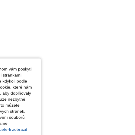
hom vám poskytli
i stránkami.
 kdykoli podle
ookie, které nám
, aby doplňovaly
ouze nezbytně
yto můžete
vých stránek.
avení souborů
váme
ete-li zobrazit