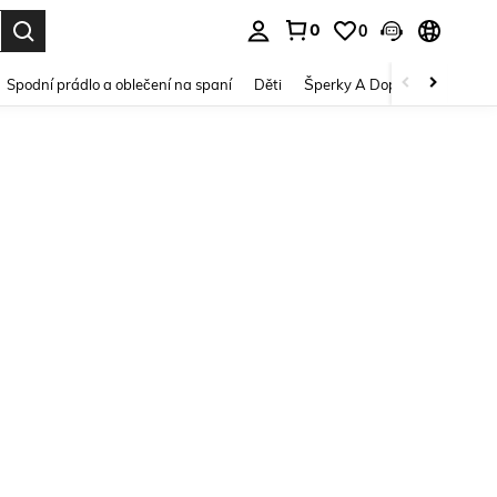
0
0
dání. Press Enter to select.
Spodní prádlo a oblečení na spaní
Děti
Šperky A Doplňky
Krása a