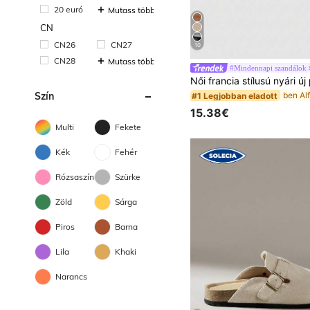
20 euró
Mutass többet
CN
CN26
CN27
10
CN28
Mutass többet
#Mindennapi szandálok
Szín
#1 Legjobban eladott
15.38€
Multi
Fekete
Kék
Fehér
Rózsaszín
Szürke
Zöld
Sárga
Piros
Barna
Lila
Khaki
Narancs