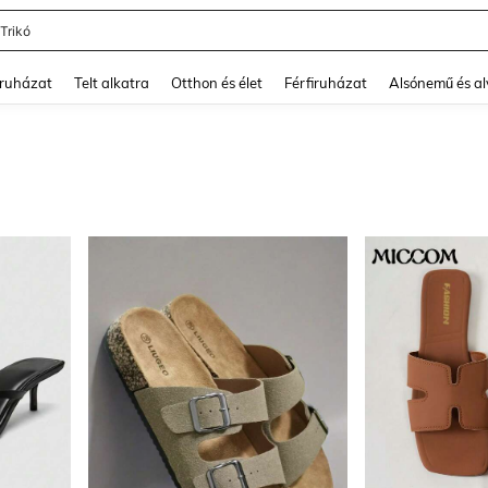
shy
and down arrow keys to navigate search Legutóbb keresett and Keresés felfedezé
ruházat
Telt alkatra
Otthon és élet
Férfiruházat
Alsónemű és a