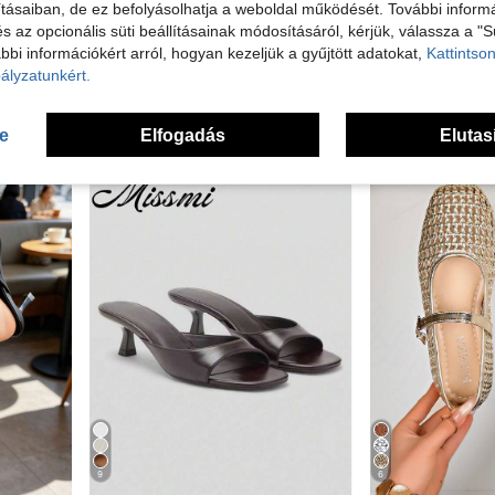
tásaiban, de ez befolyásolhatja a weboldal működését. További informá
és az opcionális süti beállításainak módosításáról, kérjük, válassza a "S
Nyári házi papucs, puha talpú könnyű gyorsszáradó fürdőszobai cipő, EVA anyagból, csendes, szagálló, csúszásgátló zuhanycipő férfiaknak
1 pár szilikon lábfejvédő, lábközépcsont-védő, női magas sarkú szandálokhoz, csúszásgátló lábfejvédő, lábtámasztó párnák
Swim Chi
bbi információkért arról, hogyan kezeljük a gyűjtött adatokat,
Kattintson
Swim Chiccia Női francia szögletes orrú, egyszínű, vé
EU Warehouse
ben Szürke Férfi szandál
3.32€
3.33€
ályzatunkért.
9.98€
se
Elfogadás
Elutas
9
6