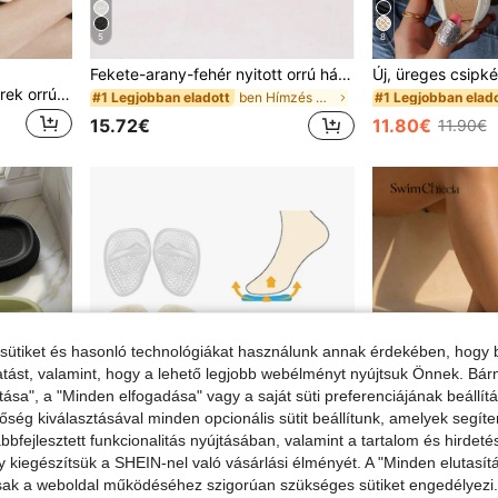
5
8
Fekete-arany-fehér nyitott orrú hálós nyári divatos vékony magas sarkú szandál, minimalista sokoldalú női elegáns szandál, hegyes orrú vékony magas sarkú papucs, barna magas sarkú cipő, randihez
Solecia Női lapos talpú, kerek orrú, hímzett umai hétköznapi strand- és nyaraló cipő
ben Hímzés Női szandál
#1 Legjobban eladott
#1 Legjobban elad
15.72€
11.80€
11.90€
sütiket és hasonló technológiákat használunk annak érdekében, hogy b
ltatást, valamint, hogy a lehető legjobb webélményt nyújtsuk Önnek. Bár
tása", a "Minden elfogadása" vagy a saját süti preferenciájának beállít
őség kiválasztásával minden opcionális sütit beállítunk, amelyek segít
bfejlesztett funkcionalitás nyújtásában, valamint a tartalom és hirdet
kiegészítsük a SHEIN-nel való vásárlási élményét. A "Minden elutasít
sak a weboldal működéséhez szigorúan szükséges sütiket engedélyezi. E