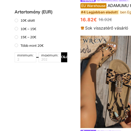
ADAMUMU tavaszi/nyári új női prémium divatos kényelmes csillogó lapos cipő, mindennapi 
EU Warehouse
Ártartomány (EUR)
#4 Legjobban eladott
16.82€
16.92€
10€ alatt
Sok visszatérő vásárló
10€ – 15€
15€ – 20€
Több mint 20€
minimum:
maximum:
Oké