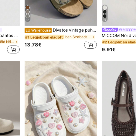
17
15
Divatos vintage puha talpú kényelmes bélével nyári női bebújós mule szandál, kültéri strand sétálós papucs, uniszex páros cipő férfiaknak
MICCO
EU Warehouse
Női francia stílusú nyári új pántos vékony sarkú magas sarkú szandál hátpánttal, kismacskasarkú papucsos csizma
ben Szabadtéri Férfi szandál
#1 Legjobban eladott
ben Alföld Női sarkú szandál
#2 Legjobban elad
13.78€
9.91€