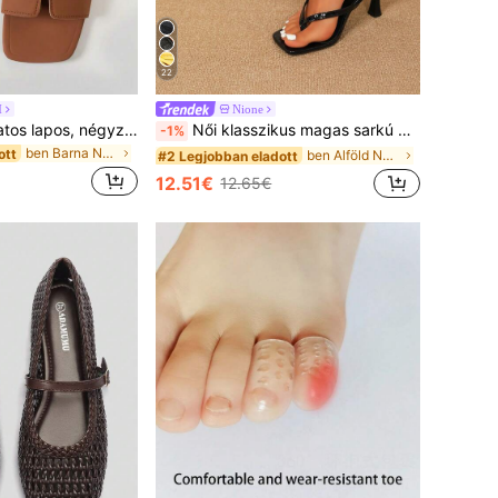
22
M
Nione
MICCOM Női divatos lapos, négyzet toesű, nyitott orrú papucs, tavasz/nyár új sokoldalú szandál
Női klasszikus magas sarkú papucs, egyszerű és elegáns színbloxkolt magas sarkú szandál, nyári tündér stílusú tűsaru pántos papucs, toe-split szandál, strandi nyaralási divatos keresztpántos női cipő, irodai, otthoni és kültéri használatra, négyzet alakú orr, stílusos és egyedi, tűsaru eleganciát ad, kényelmes és divatos, chic és elegáns
-1%
ben Barna Női Papucsok
ott
ben Alföld Női sarkú szandál
#2 Legjobban eladott
12.51€
12.65€