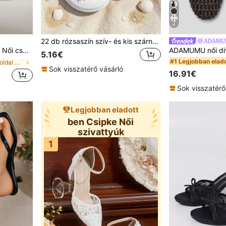
4
#1 Legjobban elad
22 db rózsaszín szív- és kis szárnyas cipődísz, fehér csillaghalcsillag levehető cipőkiegészítő, divatos és elegáns, perforált szandálokhoz és papucsokhoz
ADAMUM
(100
 hétköznapi utazási alkalmi papucs
#1 Legjobban elad
#1 Legjobban elad
5.16€
(100
(100
ben Főoldal Női Lakások
Sok visszatérő vásárló
#1 Legjobban elad
16.91€
(100
Sok visszatérő
Legjobban eladott
ben Csipke Női
szivattyúk
1