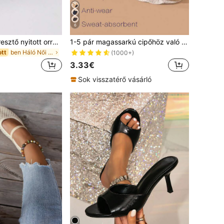
6
Női hálós, légáteresztő nyitott orrú magas sarkú szandál, sokoldalú minimalista nyári új masnis tűsarukos papucs, fekete csipke, elegáns és stílusos
1-5 pár magassarkú cipőhöz való bőr orrbetét, puha, nedvszívó, láthatatlan csúszásgátló öntapadó párnázás, uniszex
ben Háló Női szandál
ott
(1000+)
3.33€
Sok visszatérő vásárló