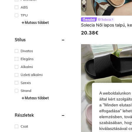
ABS
4
TPU
Solecia
Mutass többet
20.38€
Stílus
Divatos
Elegáns
Alkalmi
Üzleti alkalmi
Szexis
Strand
A weboldalunkon 
Mutass többet
által kért szolgá
a "Minden elutasí
elfogadása" lehet
Részletek
elemzésben, továb
szabásában, hogy 
Csat
kiválasztásával c