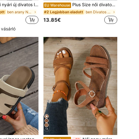
apos cipők, üreges csattal ellátott kialakítás, kényelmes viselet, alkalmas utazásra, nyaralásra, anyák napjára, balettcipőre
Plus Size női divatos, kényelmes, fűzős, ékszandálos szandálok, tavaszi-nyári szettek
EU Warehouse
ben arany Női Lakások
ben Divatos Női Platform & Ékszandál
ott
#2 Legjobban eladott
13.85€
 vásárló
14
ben Khaki&Khaki Női szandálok
ott