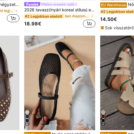
Női magas sarkú papucs, négyzet alakú orr kialakítással, vékony sarkú pántos szandál nyárra
Női nyári új divatos l
#Sikkes cicasarkú cipők
EU Warehouse
2026 tavaszi/nyári koreai stílusú elegáns négyzethegyű pántos magas sarkú mule cipő nőknek, vékony sarkú
ben Heti legjobb növekedők Női sarkú szandál
#2 Legjobban elad
ben Alapismeretek Női szandál
#2 Legjobban eladott
14.50€
18.98€
Sok visszatérő
6
4
#1 Legjobban elad