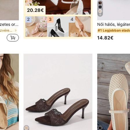
20.28€
16
2
3
4
Női széles lábra való négyzetes orrú vékony sarkú papucsos szandál, sokoldalú kültéri viselethez, elegáns és stílusos
ben Öszvérek Női szandál
#1 Legjobban elad
14.82€