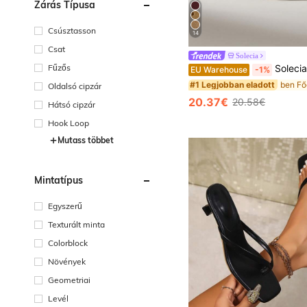
Zárás Típusa
Csúsztasson
14
Csat
Solecia
Fűzős
Solecia Női csontos csat díszítésű
EU Warehouse
-1%
#1 Legjobban eladott
Oldalsó cipzár
20.37€
20.58€
Hátsó cipzár
Hook Loop
Mutass többet
Mintatípus
Egyszerű
Texturált minta
Colorblock
Növények
Geometriai
Levél