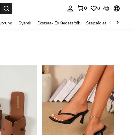
0
0
se. Press Enter to select.
lvóruha
Gyerek
Ékszerek És Kiegészítők
Szépség és egészség
Ci