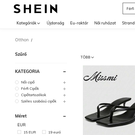
Squi
Use up 
Kategóriák
Újdonság
Eu-raktár
Női ruházat
Strand
Otthon
/
Szűrő
TÖBB
KATEGÓRIA
Női cipő
Férfi Cipők
Cipőtartozékok
Széles szabású cipők
Méret
EUR
15 EUR
19 euró