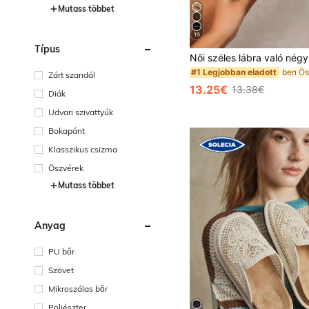
Mutass többet
19
Típus
#1 Legjobban eladott
Zárt szandál
13.25€
13.38€
Diák
Udvari szivattyúk
Bokapánt
Klasszikus csizma
Öszvérek
Mutass többet
Anyag
PU bőr
Szövet
Mikroszálas bőr
Poliészter