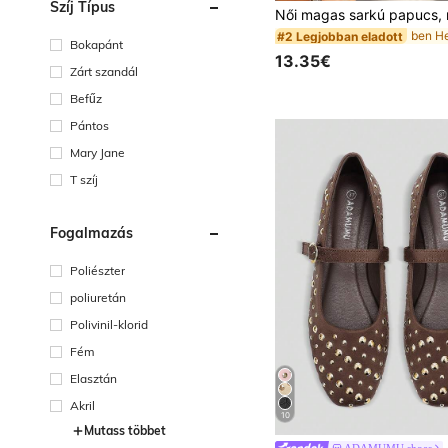
Szíj Típus
#2 Legjobban eladott
Bokapánt
13.35€
Zárt szandál
Befűz
Pántos
Mary Jane
T szíj
Fogalmazás
Poliészter
poliuretán
Polivinil-klorid
Fém
Elasztán
Akril
10
Mutass többet
ADAMUMU shoes