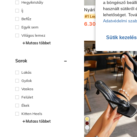
Hegyikristály
a böngésző beállí
használt sütikről 
Íj
lehetőséget. Tová
#1 Legjobban eladott
Befűz
Adatvédelmi szab
6.30€
6.32€
Egyik sem
Világos lemez
Sütik kezelé
Mutass többet
Sarok
Lakás
Gyilok
Vaskos
Felület
Ékek
Kitten Heels
Mutass többet
5