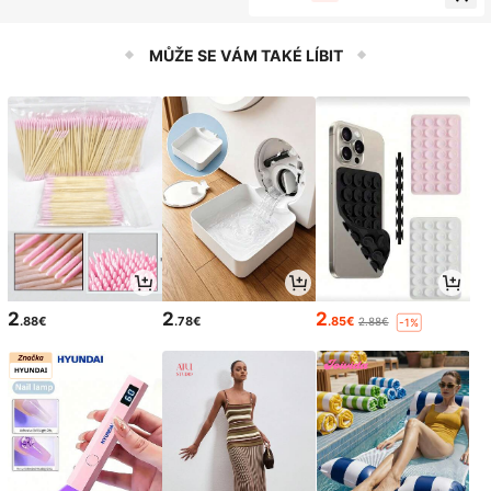
tavitelným žlábkovacím držákem, p
řesné řezání rozměrů, vhodná pro tr
imování dřeva, řezání, lepení dýhy,
frézování a dřevozpracující řemesl
MŮŽE SE VÁM TAKÉ LÍBIT
a, nastavitelný žlábkovací nástroj p
ro dřevozpracování, multifunkční ro
bustní frézovací pracovní nástroj, p
ánský nástroj na trimování dřeva
2
2
2
.88€
.78€
.85€
2.88€
-1%