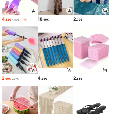
4
18
2
.62€
.49€
.79€
4.89€
-5%
2
4
2
.95€
.24€
.85€
2.97€