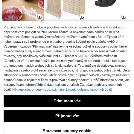
2
3
14
Používáme soubory cookie a podobné technologie na našich webových stránkách,
.65€
.28€
.53€
14.68€
-1%
abychom vám poskytli službu, kterou žádáte, a abychom vám nabídli co nejlepší
možnou zkušenost s webovými stránkami. Můžete "Odmítnout vše", "Přijmout vše"
nebo nastavit své preference pro soubory cookie kdykoli podle vašeho výběru.
Výběrem možnosti "Přijmout vše" nastavíme všechny volitelné soubory cookie, které
nám pomáhají analyzovat provoz, nabízet rozšířené funkce a personalizovat obsah a
reklamy, aby doplňovaly vaši nákupní zkušenost s SHEIN. Výběrem možnosti
"Odmítnout vše" povolíte použití pouze nezbytně nutných souborů cookie, které jsou
pro fungování našich webových stránek nezbytné. Tyto můžete deaktivovat změnou
nastavení vašeho prohlížeče, ale toto může ovlivnit fungování webových stránek. Další
informace o souborech cookie, které používáme, a úpravě vašich volitelných nastavení
souborů cookie najdete v části "Spravovat soubory cookie". Další informace o tom, jak
zpracováváme shromážděná data, najdete v našich Zásadách ochrany osobních
údajů.
Klikněte zde, chcete-li zobrazit naše Zásady ochrany osobních údajů.
4
3
7
.83€
.15€
.99€
Odmítnout vše
1
0
Přijmout vše
Spravovat soubory cookie
Zpět na začátek