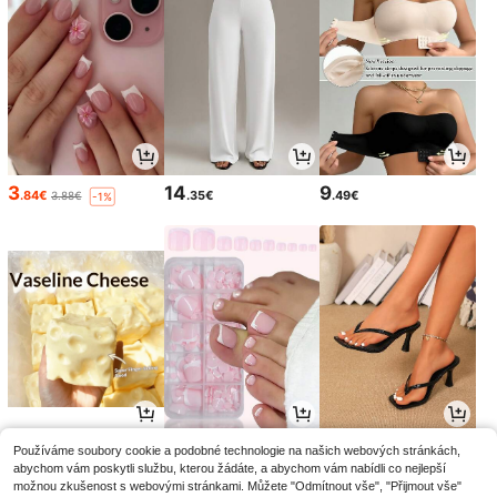
3
14
9
.84€
.35€
.49€
3.88€
-1%
5
4
12
Používáme soubory cookie a podobné technologie na našich webových stránkách,
.82€
.83€
.51€
12.65€
-1%
abychom vám poskytli službu, kterou žádáte, a abychom vám nabídli co nejlepší
možnou zkušenost s webovými stránkami. Můžete "Odmítnout vše", "Přijmout vše"