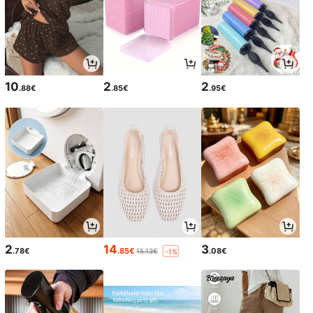
10
2
2
.88€
.85€
.95€
2
14
3
.78€
.85€
.08€
15.13€
-1%