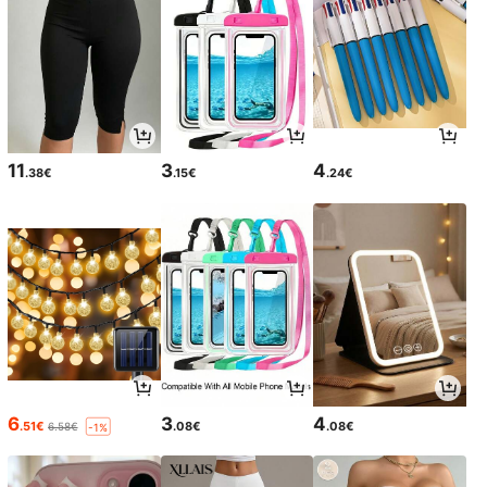
11
3
4
.38€
.15€
.24€
6
3
4
.51€
.08€
.08€
6.58€
-1%