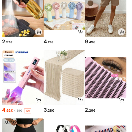
2
4
9
.97€
.12€
.49€
4
3
2
.62€
.28€
.29€
4.89€
-5%