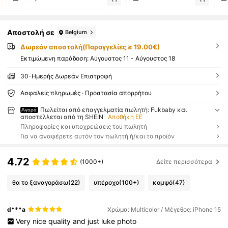
Αποστολή σε
Belgium
Δωρεάν αποστολή(Παραγγελίες ≥ 19.00€)
Εκτιμώμενη παράδοση:
Αύγουστος 11 - Αύγουστος 18
30-Ημερής Δωρεάν Επιστροφή
Ασφαλείς πληρωμές · Προστασία απορρήτου
Πωλείται από επαγγελματία πωλητή: Fukbaby και
Αγορά
αποστέλλεται από τη SHEIN
Αποθήκη ΕΕ
Πληροφορίες και υποχρεώσεις του πωλητή
Για να αναφέρετε αυτόν τον πωλητή ή/και το προϊόν
4.72
(1000+)
Δείτε περισσότερα
θα το ξαναγοράσω
(22)
υπέροχο
(100+)
κομψό
(47)
d***a
Χρώμα: Multicolor / Μέγεθος: iPhone 15
Very
nice
quality
and
just
luke
photo