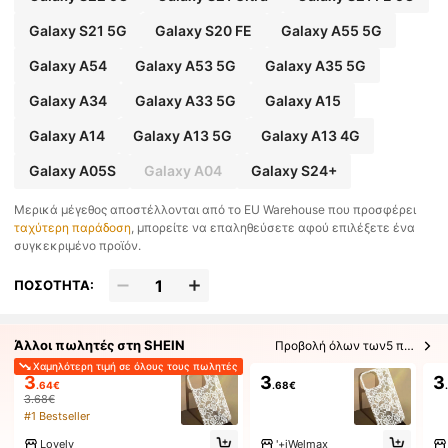
Galaxy S21 5G
Galaxy S20 FE
Galaxy A55 5G
Galaxy A54
Galaxy A53 5G
Galaxy A35 5G
Galaxy A34
Galaxy A33 5G
Galaxy A15
Galaxy A14
Galaxy A13 5G
Galaxy A13 4G
Galaxy A05S
Galaxy A04
Galaxy S24+
​Μερικά μέγεθος αποστέλλονται από το EU Warehouse που προσφέρει
ταχύτερη παράδοση
, μπορείτε να επαληθεύσετε αφού επιλέξετε ένα
συγκεκριμένο προϊόν.
ΠΟΣΟΤΗΤΑ:
Άλλοι πωλητές στη SHEIN
Προβολή όλων των5 πωλητών
Χαμηλότερη τιμή σε όλους τους πωλητές
3
3
3
.64€
.68€
3.68€
#1 Bestseller
Lovely
'+iWelmax