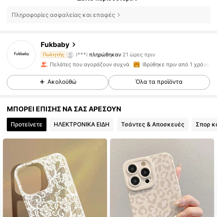
Πληροφορίες ασφαλείας και επαφές
Fukbaby
14K Ακόλουθοι
4.90
l***i
πληρώθηκαν
21 ώρες πριν
Πωλητής
Πελάτες που αγοράζουν συχνά
Ιδρύθηκε πριν από 1 χρόνο
14K Ακόλουθοι
4.90
Ακολούθώ
Όλα τα προϊόντα
ΜΠΟΡΕΙ ΕΠΙΣΗΣ ΝΑ ΣΑΣ ΑΡΕΣΟΥΝ
14K Ακόλουθοι
4.90
Προτείνετε
ΗΛΕΚΤΡΟΝΙΚΑ ΕΙΔΗ
Τσάντες & Αποσκευές
Σπορ κ
14K Ακόλουθοι
4.90
14K Ακόλουθοι
4.90
14K Ακόλουθοι
4.90