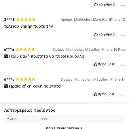
Χρήσιμο
(1)
3***3
Χρώμα: Multicolor / Μέγεθος: iPhone 12
τελειαα
θηκηη
παρτε
την
Χρήσιμο
(1)
e***a
Χρώμα: Multicolor / Μέγεθος: iPhone 16 Plus
Πολύ
καλή
ποιότητα
θα
πάρω
και
άλλη
Χρήσιμο
(0)
d***y
Χρώμα: Multicolor / Μέγεθος: iPhone 11
Ωραία
θήκη
καλή
ποιότητα
Χρήσιμο
(0)
Λεπτομέρειες Προϊόντος
Υλικό:
TPU
Δείτε περισσότερα