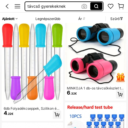
távcső gyerekeknek
oktatás
Ajánlott
Legnépszerűbb
Ár
Szűrő
fejlesztő jàtékok
pipetta
MINKOJA 1 db-os távcsőkészlet tin
6
édzsereknek - túrázáshoz és oktat
.32€
áshoz, tanuláshoz, nagyfelbontású
távcső - ideális születésnapi ajánd
ék!
6db Folyadékcseppek, Szilikon és
4
Műanyag Pipetták Szemcseppentő
.22€
szórófejjel Vissza az iskolába