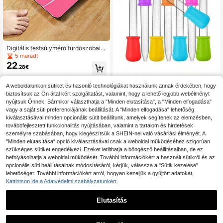
Digitális testsúlymérő fürdőszobai
mérleg, rózsaszín, max. kapacitás:
5 maradt
400 lbs/180 kg, iskolakezdéshez
22
.28€
A weboldalunkon sütiket és hasonló technológiákat használunk annak érdekében, hogy
2 db 5 ml-es szilikon pipettás csepp
biztosítsuk az Ön által kért szolgáltatást, valamint, hogy a lehető legjobb webélményt
3
entő gyógyszer-, folyadék-, szem-
.55€
nyújtsuk Önnek. Bármikor választhatja a "Minden elutasítása", a "Minden elfogadása"
és füladagoláshoz, iskolai laboratóri
vagy a saját süti preferenciájának beállítását. A "Minden elfogadása" lehetőség
umi kísérletezési kellék, egy méretb
kiválasztásával minden opcionális sütit beállítunk, amelyek segítenek az elemzésben,
en, 2 db/csomag, iskolakezdéshez
továbbfejlesztett funkcionalitás nyújtásában, valamint a tartalom és hirdetések
és ballagáshoz
személyre szabásában, hogy kiegészítsük a SHEIN-nel való vásárlási élményét. A
"Minden elutasítása" opció kiválasztásával csak a weboldal működéséhez szigorúan
szükséges sütiket engedélyezi. Ezeket letilthatja a böngésző beállításaiban, de ez
befolyásolhatja a weboldal működését. További információkért a használt sütikről és az
opcionális süti beállításainak módosításáról, kérjük, válassza a "Sütik kezelése"
lehetőséget. További információkért arról, hogyan kezeljük a gyűjtött adatokat,
Kattintson ide a Adatvédelmi szabályzatunkért.
Elutasítás
1
0