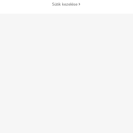
Sütik kezelése
Vásárolj most
KOSÁRBA