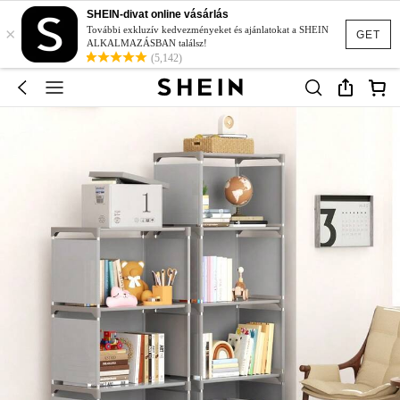
SHEIN-divat online vásárlás
×
További exkluzív kedvezményeket és ajánlatokat a SHEIN
GET
ALKALMAZÁSBAN találsz!
(5,142)