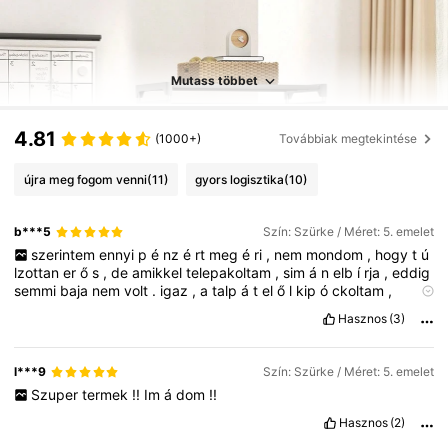
Mutass többet
4.81
(1000+)
Továbbiak megtekintése
újra meg fogom venni
(11)
gyors logisztika
(10)
b***5
Szín: Szürke / Méret: 5. emelet
szerintem
ennyi
p
é
nz
é
rt
meg
é
ri
,
nem
mondom
,
hogy
t
ú
lzottan
er
ő
s
,
de
amikkel
telepakoltam
,
sim
á
n
elb
í
rja
,
eddig
semmi
baja
nem
volt
.
igaz
,
a
talp
á
t
el
ő
l
kip
ó
ckoltam
,
nekem
valami
é
rt
kicsit
ferde
lett
a
szekr
é
ny
,
lehet
é
n
nem
Hasznos
(3)
raktam
ö
ssze
m
é
rn
ö
ki
pontoss
á
ggal
😂
szerintem
a
k
é
pen
is
ú
gy
l
á
tszik
,
hogy
enyh
é
n
ferde
,
de
á
ll
,
nekem
tetszik
.
é
s
eddig
m
é
g
nem
d
ő
lt
ö
ssze
.
l***9
Szín: Szürke / Méret: 5. emelet
Szuper
termek
!!
Im
á
dom
!!
Hasznos
(2)