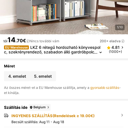
1/10
14
.70€
tól
Nincs további vám
200+ eladva
LKZ 6 rétegű hordozható könyvespol
4.81
EU Warehouse
c, szekrényrendező, szabadon álló gardróbpolc
(1000+)
palánkkal, többfunkciós barkács kocka tárolási
megoldás hálószobába, nappaliba, irodába – maxim
alizálja a helyet
Méret
4. emelet
5. emelet
Az összes méret-et a EU Warehouse szállítja, amely a
gyorsabb szállítás
-
et kínálja.
Szállítás ide
Belgium
INGYENES SZÁLLÍTÁS(Rendelések ≥ 19.00€)
Becsült szállítás:
Aug 11 - Aug 18