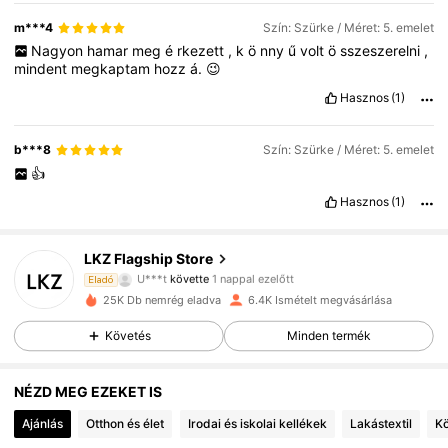
m***4
Szín: Szürke / Méret: 5. emelet
Nagyon
hamar
meg
é
rkezett
,
k
ö
nny
ű
volt
ö
sszeszerelni
,
mindent
megkaptam
hozz
á.
😉
Hasznos
(1)
b***8
Szín: Szürke / Méret: 5. emelet
👍
Hasznos
(1)
1.7K Követők
4.77
LKZ Flagship Store
U***t
követte
1 nappal ezelőtt
C***o
böngészik
Eladó
1.7K Követők
4.77
25K Db nemrég eladva
6.4K Ismételt megvásárlása
Követés
Minden termék
1.7K Követők
4.77
NÉZD MEG EZEKET IS
Ajánlás
Otthon és élet
Irodai és iskolai kellékek
Lakástextil
Kö
1.7K Követők
4.77