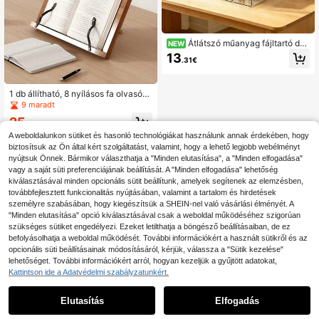
Átlátszó műanyag fájltartó dob
NEW
oz és asztali könyvtartó, tárolókosá
13
.31€
r könyvekhez, irodai kellékekhez, f
olyóiratokhoz és fájlokhoz, helytak
arékos asztali fájdszervező otthonr
a, tanulóterembe, irodába, divatos a
1 db állítható, 8 nyílásos fa olvasóáll
sztali könyv- és fájltároló konténer
vány - ergonomikus, szögben állíth
9 maradt
ató, fa asztali könyvtartó állvány, c
25
súszásmentes, összecsukható, füg
.32€
25.37€
gőlegesen rögzített állvány, alkalm
A weboldalunkon sütiket és hasonló technológiákat használunk annak érdekében, hogy
as tanulásra/irodába, szobadekorác
biztosítsuk az Ön által kért szolgáltatást, valamint, hogy a lehető legjobb webélményt
ióhoz, hálószobabútorhoz, gyakorla
nyújtsuk Önnek. Bármikor választhatja a "Minden elutasítása", a "Minden elfogadása"
ti tanulási eszközhöz
vagy a saját süti preferenciájának beállítását. A "Minden elfogadása" lehetőség
kiválasztásával minden opcionális sütit beállítunk, amelyek segítenek az elemzésben,
továbbfejlesztett funkcionalitás nyújtásában, valamint a tartalom és hirdetések
személyre szabásában, hogy kiegészítsük a SHEIN-nel való vásárlási élményét. A
"Minden elutasítása" opció kiválasztásával csak a weboldal működéséhez szigorúan
szükséges sütiket engedélyezi. Ezeket letilthatja a böngésző beállításaiban, de ez
befolyásolhatja a weboldal működését. További információkért a használt sütikről és az
opcionális süti beállításainak módosításáról, kérjük, válassza a "Sütik kezelése"
lehetőséget. További információkért arról, hogyan kezeljük a gyűjtött adatokat,
Kattintson ide a Adatvédelmi szabályzatunkért.
Elutasítás
Elfogadás