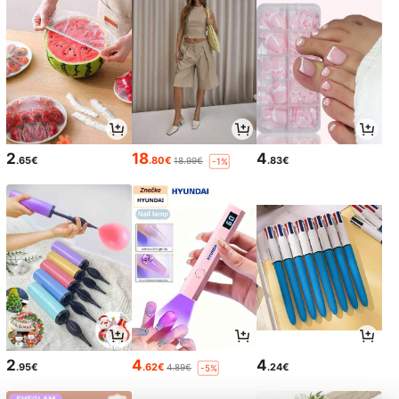
2
18
4
.65€
.80€
.83€
18.99€
-1%
2
4
4
.95€
.62€
.24€
4.89€
-5%