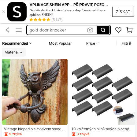
šaty
APLIKACE SHEIN APP – PŘIPRAVIT, POZOR, STYL!
×
vintage
Najděte další exkluzivní slevy a doplňkové nabídky v
ZÍSKAT
aplikaci SHEIN!
door knockers front door
(5,142)
gold door knocker
plavky
Recommended
Most Popular
Price
Filtr
šaty
Materiál
vintage
Vintage klepadlo s motivem sovy: Li
10 ks černých hliníkových plochýc
tinová venkovní klika s motivem ok
h úchytek | Skryté úchytky na dveř
9 zbývá
3 zbývá