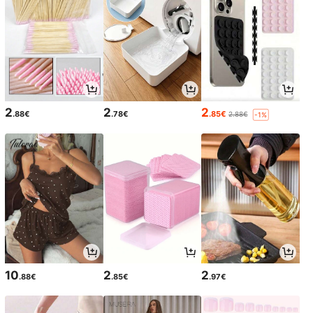
2
2
2
.88€
.78€
.85€
2.88€
-1%
10
2
2
.88€
.85€
.97€