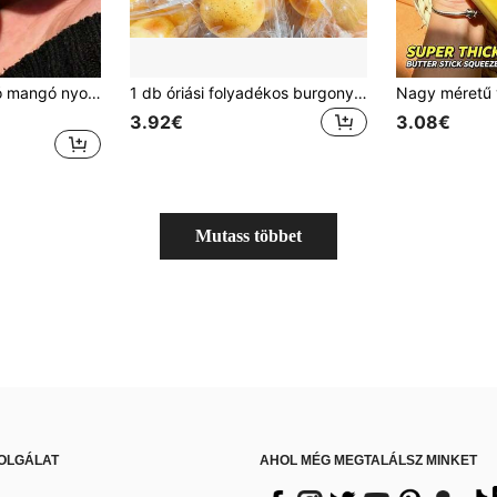
1 db színváltoztató mangó nyomó játék, puha zselés stresszlabda, aranyos gyümölcs alakú stresszoldó játék, felnőtteknek és gyerekeknek szorongásmentesítésre, tökéletes nyári nyaralási szórakoztatásra
1 db óriási folyadékos burgonya nyomó játék, burgonyafolyadékos nyomó golyó, lassú visszajugrású vízszenzoros nyomó játék, hatékonyan enyhíti a szorongást, tökéletes kültéri helyszínekre és vállalati környezetre, kiváló választás parti ajándéknak
3.92€
3.08€
Mutass többet
OLGÁLAT
AHOL MÉG MEGTALÁLSZ MINKET