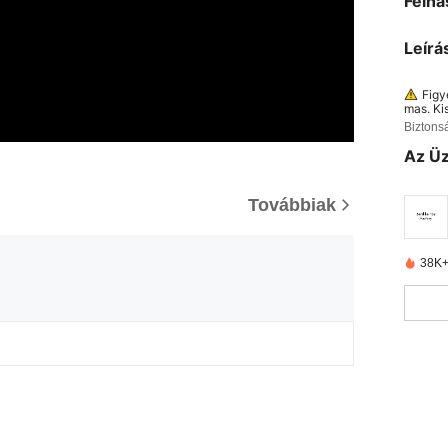
Felha
Leírá
Figy
mas. Ki
Biztons
Az Üz
Továbbiak
38K+