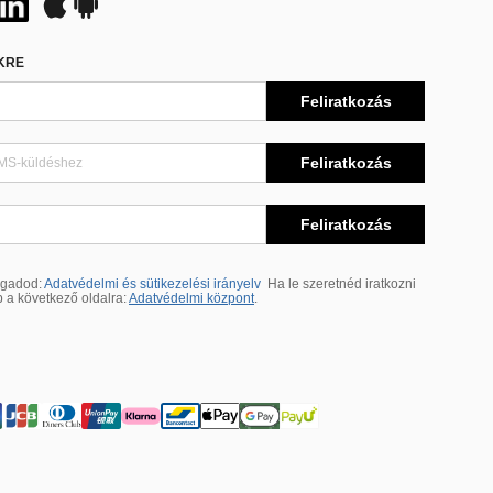
EKRE
Feliratkozás
Feliratkozás
Feliratkozás
ogadod:
Adatvédelmi és sütikezelési irányelv
Ha le szeretnéd iratkozni
b a következő oldalra:
Adatvédelmi központ
.