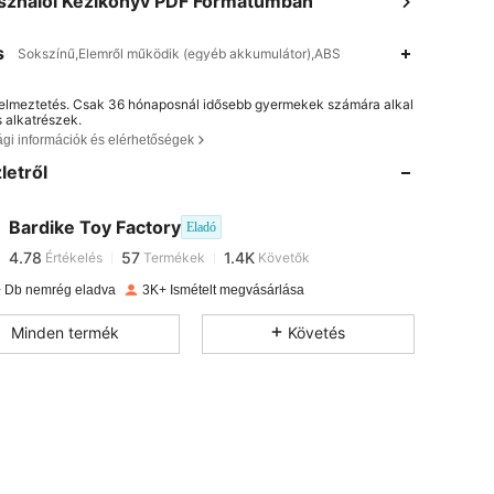
sználói Kézikönyv PDF Formátumban
s
Sokszínű,Elemről működik (egyéb akkumulátor),ABS
elmeztetés. Csak 36 hónaposnál idősebb gyermekek számára alkal
s alkatrészek.
4.78
57
1.4K
ági információk és elérhetőségek
letről
4.78
57
1.4K
Bardike Toy Factory
Eladó
4.78
57
1.4K
Értékelés
Termékek
Követők
 Db nemrég eladva
3K+ Ismételt megvásárlása
4.78
57
1.4K
Minden termék
Követés
4.78
57
1.4K
4.78
57
1.4K