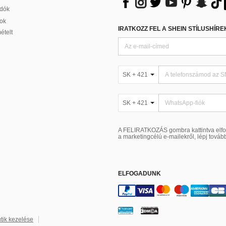
adók
ok
IRATKOZZ FEL A SHEIN STÍLUSHÍR
ételt
SK + 421
SK + 421
A FELIRATKOZÁS gombra kattintva elf
a marketingcélú e-mailekről, lépj továb
ELFOGADUNK
tik kezelése