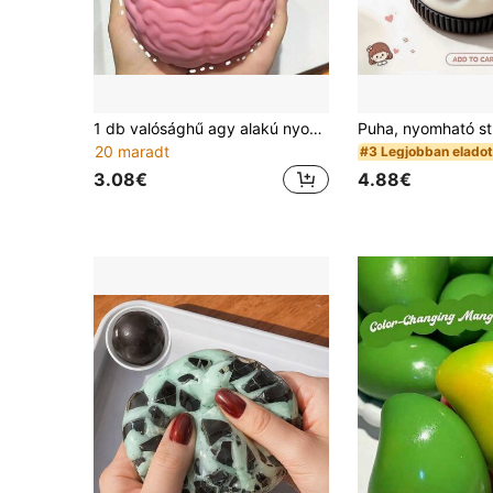
1 db valósághű agy alakú nyomható stresszoldó játék, puha, nyújtható TPR anyagból készült puha játék, vicces csínyó szorongásoldó kézi játék, felnőtteknek és gyerekeknek is, parti ajándék, Halloween és függetlenségnapi ajándék
20 maradt
#3 Legjobban eladot
3.08€
4.88€