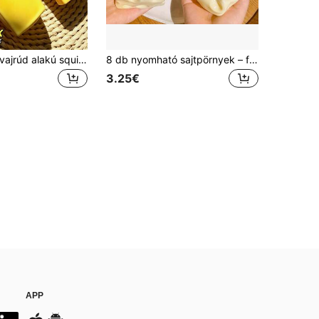
Nagy méretű vajrúd alakú squishy játék, extra vastag és extra puha, lassú visszajugrású, stresszoldó nyomozható játék, aranyos és vidám, szorongáscsillapításhoz és szenzoros játékhoz
8 db nyomható sajtpörnyek – formázható, lassan visszajugró kókusszoolajos kézzel készített squishy golyók, stresszoldó játékok | felnőtt ujj-szenzoros játékok – Sunny Day szórakozás, parti ajándékok, ajándéktasak töltője, születésnapi töltő squishy játékok, fidget játékok
3.25€
APP