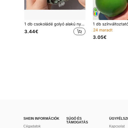
1 db csokoládé golyó alakú nyomható játék csokoládé golyóval belül, stresszoldó, tinédzsereknek, diákoknak és irodai dolgozóknak, ideális iskolai kellék, parti ajándék, ajándéktasak töltője, kiváló iskolakezdéshez, születésnapra és ünnepekre ajándéknak
24 maradt
3.44€
3.05€
SHEIN INFORMÁCIÓK
SÚGÓ ÉS
ÜGYFÉLSZ
TÁMOGATÁS
Cégadatok
Kapcsolat