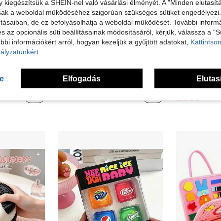
kiegészítsük a SHEIN-nel való vásárlási élményét. A "Minden elutasít
sak a weboldal működéséhez szigorúan szükséges sütiket engedélyezi. E
tásaiban, de ez befolyásolhatja a weboldal működését. További informá
és az opcionális süti beállításainak módosításáról, kérjük, válassza a "S
bbi információkért arról, hogyan kezeljük a gyűjtött adatokat,
Kattintson
ályzatunkért.
Vajpálca stresszoldó lassú visszapattanó játék, puha nyomkodható játék, tökéletes játékhoz és stresszoldáshoz. Ezek a stresszoldó játékok tinédzsereknek is alkalmasak, segítenek a szorongás enyhítésében, kültéri és irodai használatra is megfelelőek, ideális ajándékok bulikra vagy ünnepekre.
Eper alakú stresszoldó játék, puha, rágós és rendkívül rugalmas textúrával, amely ismételt préselés után sem deformálódik. A préselés és gyúrás azonnal felszabadítja az összes negatív érzelmet és stresszt, stresszoldó és gyógyító hatású. Felnőttek és gyermekek számára alkalmas, finom textúrával és kiváló ellenálló képességgel.
1 db csillogó dackhound puha játék, puha átlá
-17%
se
Elfogadás
Elutas
8 maradt
6 maradt
3.35€
2.86€
3.48