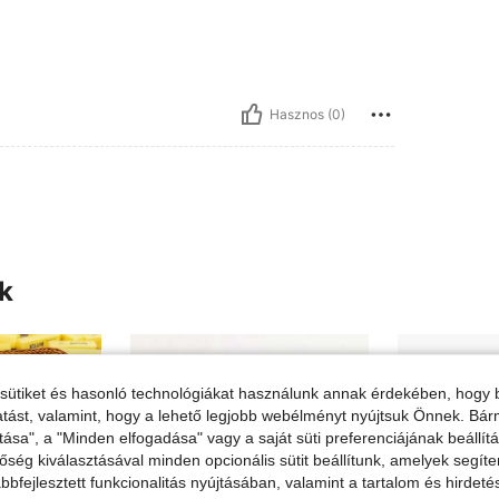
Hasznos (0)
ék
sütiket és hasonló technológiákat használunk annak érdekében, hogy b
ltatást, valamint, hogy a lehető legjobb webélményt nyújtsuk Önnek. Bár
tása", a "Minden elfogadása" vagy a saját süti preferenciájának beállít
őség kiválasztásával minden opcionális sütit beállítunk, amelyek segít
bfejlesztett funkcionalitás nyújtásában, valamint a tartalom és hirdet