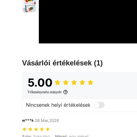
Vásárlói értékelések
(1)
5.00
Véleményezési irányelv
Nincsenek helyi értékelések
w***k
28 Mar,2026
Szín: Sokszínű, Méret: egy méret
Szín:
Sokszínű
Méret:
egy méret