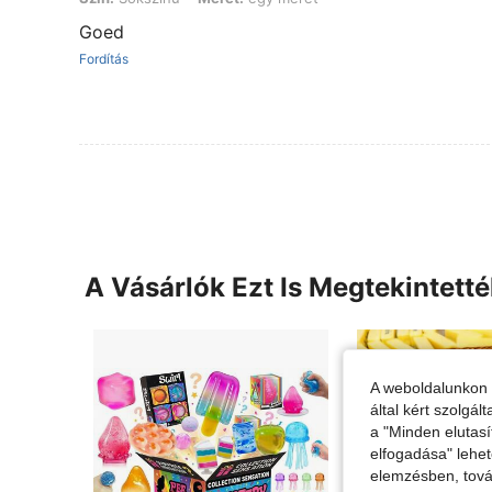
Goed
Fordítás
A Vásárlók Ezt Is Megtekintett
A weboldalunkon 
által kért szolgá
a "Minden elutasí
elfogadása" lehet
elemzésben, továb