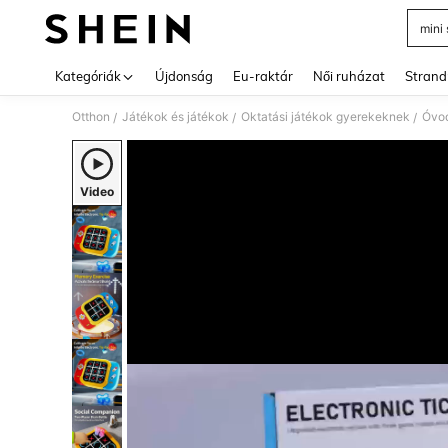
mini
Use up 
Kategóriák
Újdonság
Eu-raktár
Női ruházat
Strand
Otthon
Játékok és játékok
Oktatási játékok gyerekeknek
Óvod
/
/
/
Video