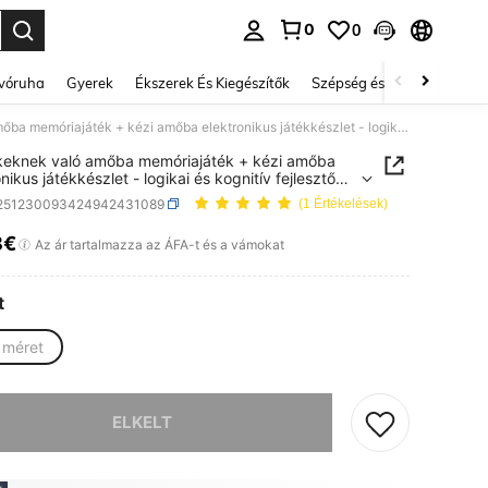
0
0
se. Press Enter to select.
lvóruha
Gyerek
Ékszerek És Kiegészítők
Szépség és egészség
Ci
Gyerekeknek való amőba memóriajáték + kézi amőba elektronikus játékkészlet - logikai és kognitív fejlesztő játék
eknek való amőba memóriajáték + kézi amőba
nikus játékkészlet - logikai és kognitív fejlesztő
l251230093424942431089
(1 Értékelések)
8€
ICE AND AVAILABILITY
Az ár tartalmazza az ÁFA-t és a vámokat
t
 méret
k, a termék elfogyott.
ELKELT