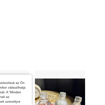
4.78
57
1.4K
4.78
57
1.4K
4.78
57
1.4K
4.78
57
1.4K
iztosítsuk az Ön
mikor választhatja
ását. A "Minden
enek az
ések személyre