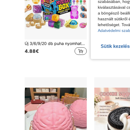
szabásában, hogy 
kiválasztásával c
a böngésző beállí
használt sütikről 
lehetőséget. Tová
Adatvédelmi szab
Új 3/6/9/20 db puha nyomható játék | titokcsomag | stresszoldó játékok tinédzsereknek, parti ajándéknak, szuper puha, 1000+ stílus véletlenszerűen küldve, visszajuggolódó | születésnapi ajándék | ajándó játékok | tartalmaz puha játékokat, véletlenszerű autómodelleket, véletlenszerű díszeket, több véletlenszerű meglepetést, kiváló ár-érték arány, ne maradj le
Sütik kezelé
20 maradt
4.88€
3.25€