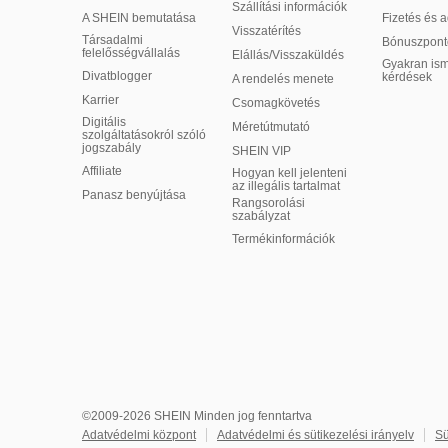
Szállítási információk
A SHEIN bemutatása
Fizetés és 
Visszatérítés
Társadalmi
Bónuszpont
felelősségvállalás
Elállás/Visszaküldés
Gyakran ism
Divatblogger
kérdések
A rendelés menete
Karrier
Csomagkövetés
Digitális
Méretútmutató
szolgáltatásokról szóló
jogszabály
SHEIN VIP
Affiliate
Hogyan kell jelenteni
az illegális tartalmat
Panasz benyújtása
Rangsorolási
szabályzat
​Termékinformációk
©2009-2026 SHEIN Minden jog fenntartva
Adatvédelmi központ
Adatvédelmi és sütikezelési irányelv
Sü