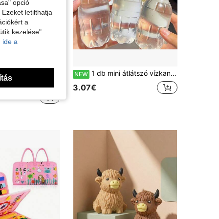
ása" opció
zeket letilthatja
ciókért a
ütik kezelése"
 ide a
tszó TPR anyagú kutyás nyomógolyó, ruganyos, szorongásoldal és nyugtató, függetlenség-napi ajándék
1 db mini átlátszó vízkancs alakú nyomható játék, tiszta folyadékkal töltött squishy stresszoldó játék, hordozható palack alakú szorongásoldó játék, zsebméretű íróasztal dekoráció gyerekeknek
NEW
ítás
3.07€
€