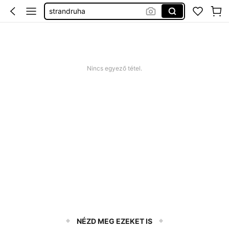
strandruha
romper plus size
nyári ruha
squishy
Nincs egyező tétel.
NÉZD MEG EZEKET IS