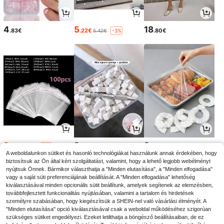
4
5
18
.83€
.22€
.80€
5.42€
-3%
2
2
2
.95€
.88€
.75€
2.98€
-1%
A weboldalunkon sütiket és hasonló technológiákat használunk annak érdekében, hogy
biztosítsuk az Ön által kért szolgáltatást, valamint, hogy a lehető legjobb webélményt
nyújtsuk Önnek. Bármikor választhatja a "Minden elutasítása", a "Minden elfogadása"
vagy a saját süti preferenciájának beállítását. A "Minden elfogadása" lehetőség
kiválasztásával minden opcionális sütit beállítunk, amelyek segítenek az elemzésben,
továbbfejlesztett funkcionalitás nyújtásában, valamint a tartalom és hirdetések
személyre szabásában, hogy kiegészítsük a SHEIN-nel való vásárlási élményét. A
"Minden elutasítása" opció kiválasztásával csak a weboldal működéséhez szigorúan
szükséges sütiket engedélyezi. Ezeket letilthatja a böngésző beállításaiban, de ez