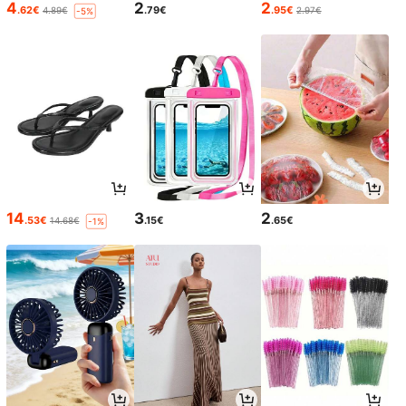
4
2
2
.62€
.79€
.95€
4.89€
2.97€
-5%
14
3
2
.53€
.15€
.65€
14.68€
-1%