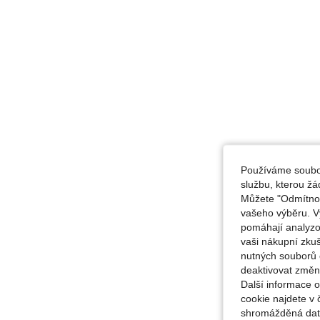
Používáme soubor
službu, kterou ž
Můžete "Odmítnout
vašeho výběru. V
pomáhají analyzo
vaši nákupní zku
nutných souborů 
deaktivovat změn
Další informace 
cookie najdete v 
shromážděná data