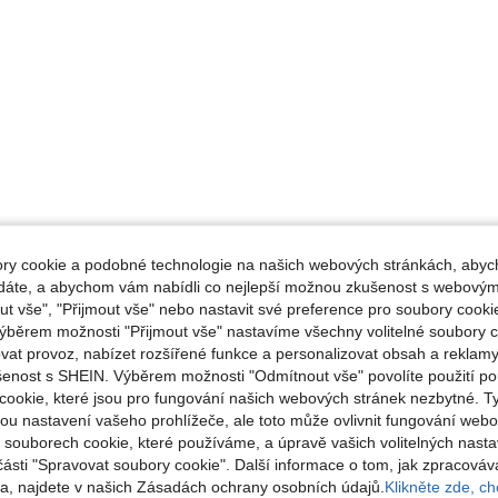
y cookie a podobné technologie na našich webových stránkách, abyc
ádáte, a abychom vám nabídli co nejlepší možnou zkušenost s webovým
 vše", "Přijmout vše" nebo nastavit své preference pro soubory cookie
ýběrem možnosti "Přijmout vše" nastavíme všechny volitelné soubory c
vat provoz, nabízet rozšířené funkce a personalizovat obsah a reklamy
šenost s SHEIN. Výběrem možnosti "Odmítnout vše" povolíte použití p
cookie, které jsou pro fungování našich webových stránek nezbytné. T
ou nastavení vašeho prohlížeče, ale toto může ovlivnit fungování webo
o souborech cookie, které používáme, a úpravě vašich volitelných nast
části "Spravovat soubory cookie". Další informace o tom, jak zpracová
, najdete v našich Zásadách ochrany osobních údajů.
Klikněte zde, chc