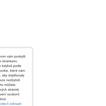
hom vám poskytli
i stránkami.
 kdykoli podle
ookie, které nám
, aby doplňovaly
ouze nezbytně
yto můžete
vých stránek.
avení souborů
váme
ete-li zobrazit