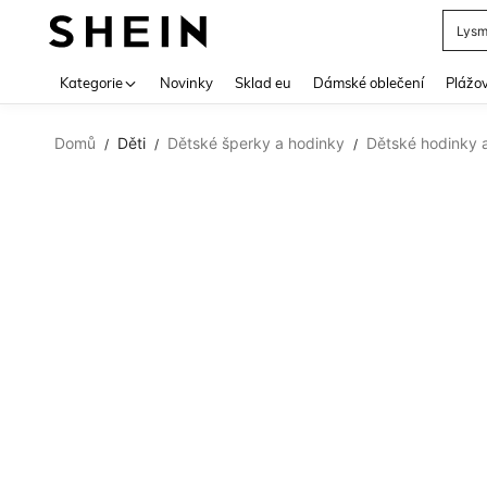
Lys
Use up 
Kategorie
Novinky
Sklad eu
Dámské oblečení
Plážov
Domů
Děti
Dětské šperky a hodinky
Dětské hodinky a
/
/
/