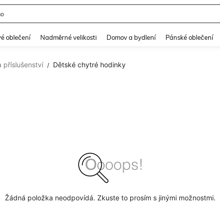
mo
and down arrow keys to navigate search Nedávno hledané and Objevování při hle
é oblečení
Nadměrné velikosti
Domov a bydlení
Pánské oblečení
 příslušenství
Dětské chytré hodinky
/
Žádná položka neodpovídá. Zkuste to prosím s jinými možnostmi.