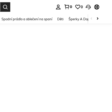
0
0
dání. Press Enter to select.
Spodní prádlo a oblečení na spaní
Děti
Šperky A Doplňky
Krása a