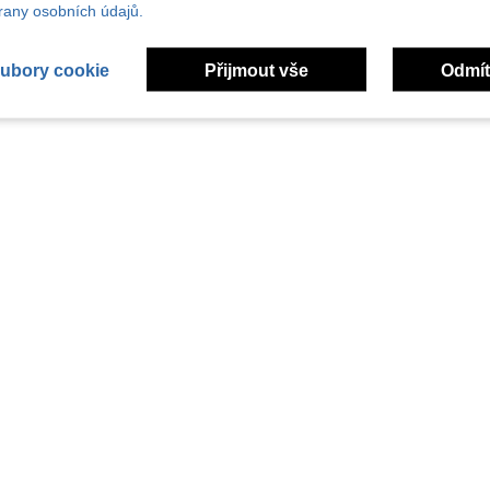
any osobních údajů.
ubory cookie
Přijmout vše
Odmít