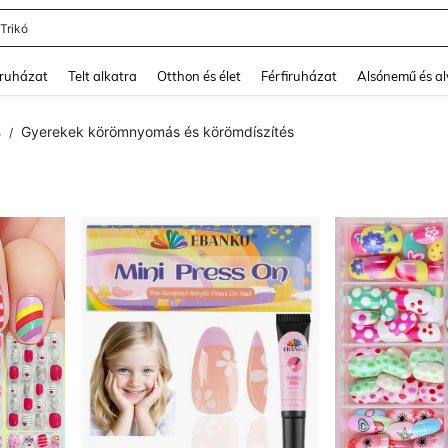
 Trikó
and down arrow keys to navigate search Legutóbb keresett and Keresés felfedezé
ruházat
Telt alkatra
Otthon és élet
Férfiruházat
Alsónemű és a
s
Gyerekek körömnyomás és körömdíszítés
/