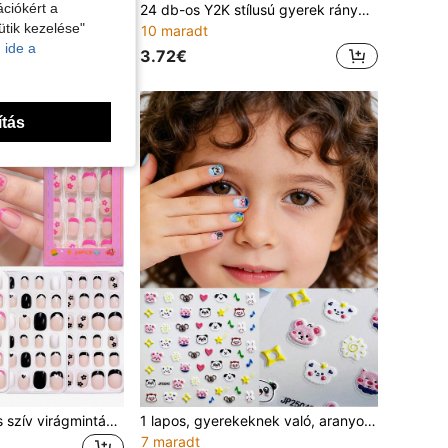
ciókért a
24 db-os rövid ovális műköröm matrica, aranyos nyúl és sárgarépa mintázat, tökéletesen illeszkedő körömművészeti matricák, gyerekeknek és lányoknak mindennapi életre és bulikra
24 db-os Y2K stílusú gyerek rányomható műköröm, akril anyag, előre bevont gél, teljes fedés, fényes aranyos minták, kozmikus elemeket is beleértve: bolygók, üstökösök, pentagram, szivárvány, szeszélyes csillagos égbolt létrehozása, kerek és aranyos unikornis figurák elöl és futó pózokban, tele gyermeki bájjal, rövid körömmatricák, ideális kislányoknak - álomszerű kozmikus unikornis téma
ütik kezelése"
10 maradt
 ide a
3.72€
ítás
24 db-os aranyos szív virágmintás kis méretű gyerekeknek nyomós körmök akril műkörmök öntapadós teljes fedésű rövid gyermek ovális műköröm díszkészletek lányoknak, nyomós körmök köröm dekorációk ajándékok köröm kellékek
1 lapos, gyerekeknek való, aranyos kisállat kollekciós körömmatricák - Puha, aranyos állatokkal, mint például medvék, pandák, koalák, malacok, nyulak, nap, csillag, szív és hangjegy dekorációkkal párosítva, élénk, bájos stílus, alkalmas mindennapi játékra, születésnapi bulikra, szülő-gyermek interakcióra, könnyen felhelyezhető és eltávolítható, ideális puha, aranyos, szórakoztató gyerekköröm dekorációhoz, gyerekkörmökhöz
7 maradt