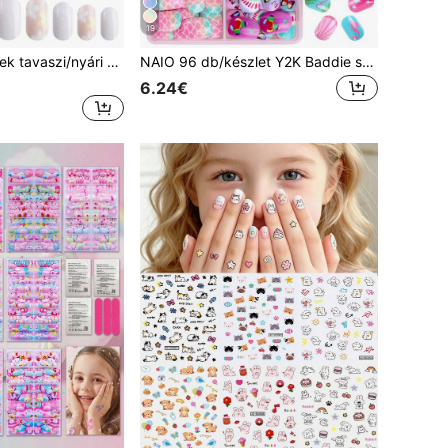
19
NAIO 24 db gyerek tavaszi/nyári viselhető műköröm, 1 csomag krémszínű virágmintás előragasztott rövid műköröm matricák, kislányoknak születésnapi ajándékként, partikra és stílusdíszítéshez
NAIO 96 db/készlet Y2K Baddie stílusú gyerek öntapadós műköröm akril műköröm előre ragasztott teljes fedésű csillámporos aranyos színátmenet, sellő, pillangó, csillagok és egyéb elemek rövid gyerek öntapadós műköröm készlet kislányoknak - aranyos óceán téma
6.24€