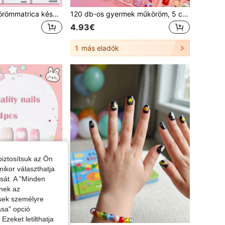
56 db-os nyári körömmatrica készlet, aranyos rajzfilm öntapadós, teljes borítású körömmatricák - virágos, csillag, kockás, felhő, tengeri csillag, kagyló, delfin, bálna, tengerparti hullám körömművészeti matricák, barkácsolás otthoni manikűr ajándék, rövid körmökre alkalmas, lányoknak való körömszalon
120 db-os gyermek műköröm, 5 csomag, összesen 120 db-os, aranyos eper, cseresznye, görögdinnye, ajak alakú rövid akril teljes borítású gyermek műköröm készlet, alkalmas Valentin-napra, karácsonyi ajándékok lányoknak
4.93€
1
más eladók
iztosítsuk az Ön
mikor választhatja
ását. A "Minden
enek az
ések személyre
ása" opció
zeket letilthatja