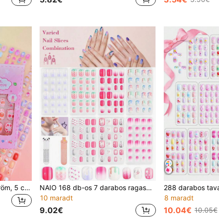
120 db-os gyermek műköröm, 5 csomag 120 db-os aranyos eper, cseresznye, görögdinnye ajak rövid akril teljes fedésű gyermek műköröm készlet, alkalmas Valentin-napra, karácsonyi ajándékok lányoknak
NAIO 168 db-os 7 darabos ragasztós köröm gyerekeknek, műköröm, öntapadós körmök, teljes fedésű, csillogó színátmenetes színű, csillag alakú, rövid akril körömtippek, körömdíszítés, karácsonyi és húsvéti ajándékok 8-12 éveseknek, köröm kellékek
10 maradt
8 maradt
9.02€
10.04€
10.05€