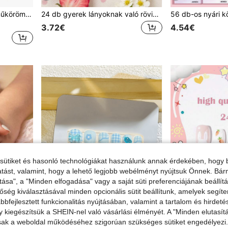
78 db gyerek ragasztós műköröm, EBANKU 3 részes gyerek műköröm szett, rövid műköröm teljes szett lány körömdíszítéssel
24 db gyerek lányoknak való rövid ragasztós műköröm, aranyos eper- és nyuszi mintás, előragasztott teljes lefedésű akril körömhegy szett, gyermek lányok körömdíszítéséhez (Strawberry Girl)
3.72€
4.54€
sütiket és hasonló technológiákat használunk annak érdekében, hogy b
ltatást, valamint, hogy a lehető legjobb webélményt nyújtsuk Önnek. Bár
tása", a "Minden elfogadása" vagy a saját süti preferenciájának beállít
őség kiválasztásával minden opcionális sütit beállítunk, amelyek segít
bfejlesztett funkcionalitás nyújtásában, valamint a tartalom és hirdet
kiegészítsük a SHEIN-nel való vásárlási élményét. A "Minden elutasít
sak a weboldal működéséhez szigorúan szükséges sütiket engedélyezi. E