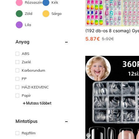
Rózsaszín
Kék
Zöld
Sárga
Lila
5.87€
5.92€
Anyag
ABS
Zselé
Karborundum
PP
HÁZI KEDVENC
Papír
Mutass többet
Mintatípus
Rajzfilm