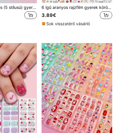
NAIO 120 darabos (5 stílusú) gyerek rátapasztosítható műköröm szett, akril anyagból, teljes lefedésű, aranyos rajzfilmes szivárványos szív mintás fényes rövid ovális műkörömök, 3 db ragasztószalaggal és 3 db körömreszelővel
6 ígű aranyos rajzfilm gyerek körömlakkozó matrica, 3D önragadó körömmatrica kisciccával, kutyakölykkel, nyuszival, medvével, kutyával, csillag-, masni-, szív-, torta- és virágmintával, kawaii gyerek manikűr dekoráció, nyári nyaraló parti ajándék kislányoknak
3.89€
Sok visszatérő vásárló