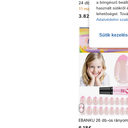
a böngésző beállí
használt sütikről 
11 maradt
lehetőséget. Tová
3.82€
Adatvédelmi szab
Sütik kezelé
6.18€