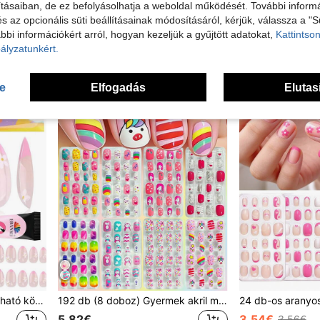
tásaiban, de ez befolyásolhatja a weboldal működését. További informá
24 db tavaszi/nyári gyerek ragasztós műköröm matrica, teljes lefedésű hatással, fényes és aranyos mintákkal (világoskék tengeri csillag, tengeri liliom, korall, rák, hullám, strandernyő, medúza), előre ragasztott gyerek köröm matricákhoz, teljes lefedésű kis körömhegyekhez, tökéletes lányajándéknak, születésnapi bulikra és smink dekorációhoz - égboly és felhő téma - nyári óceáni kézzel rajzolt téma
12 db-os rövid, négyzet alakú, rányomható köröm 3D dombornyomott, aranyos virágos és masnis mintás, többszínű körömművészeti matrica, karácsonyi és újévi ajándéknak nőknek és lányoknak, körömápolási kellékek
és az opcionális süti beállításainak módosításáról, kérjük, válassza a "S
32 maradt
4.15€
bbi információkért arról, hogyan kezeljük a gyűjtött adatokat,
Kattintson
3.73€
ályzatunkért.
se
Elfogadás
Elutas
EBANKU 26 db-os rányomható körömművészeti matrica gyerekeknek, virágos francia manikűr körömmatricák 8-12 éves lányoknak, barkácsolás otthoni körömszalon gyerek körmök
192 db (8 doboz) Gyermek akril műköröm készlet, egyszer használatos, teljes fedés ragasztós körmökkel, aranyos tavaszi/nyári témák - ananász, virág, unikornis, pingvin, flamingó, szivárvány, szív, rövid gyermek öntapadós köröm készlet
5.82€
3.54€
3.56€