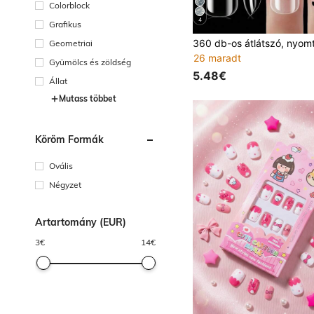
Colorblock
4
Grafikus
Geometriai
26 maradt
Gyümölcs és zöldség
5.48€
Állat
Mutass többet
Köröm Formák
Ovális
Négyzet
Ártartomány (EUR)
3
€
14
€