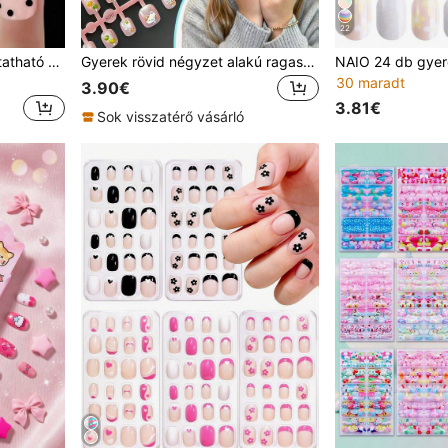
22
360 db-os átlátszó, nyomtatható körömdíszítés nagy gyerekeknek, rövid, négyzet alakú, átlátszó körömdíszítés kislányoknak, teljes körű gyermek műkörömdíszítés, 12 méretű, mesterséges akril lágy gél körömdíszítés 9-12 éves kislányoknak, egyszerű barkács körömdíszítés műköröm kellékek
Gyerek rövid négyzet alakú ragasztott körmek, nyári átlátszó rózsaszín műkörömhegyek rajzfilm macskával, citromszelettel, masnival, csillaggal és gyümölcsmintával, DIY manikűr készlet kislányoknak, parti, ünnep, mindennapi játékos öltözködéshez, körömdíszítő ajándék
30 maradt
3.90€
3.81€
Sok visszatérő vásárló