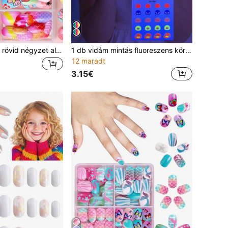
10 rácsos 120 db rövid négyzet alakú műköröm gyerekeknek, lányoknak, aranyos pillangó és virág mintás, kawaii rajzfilm teljes lefedésű manikűr körömhegyek, karácsonyi és születésnapi ajándék gyerekeknek
1 db vidám mintás fluoreszens körömművészeti matrica, makron színes dizájnnal, könnyen készíthető friss, édes stílusú körömművészet gyerekeknek, születésnapra, ballagási bulira, mindennapi viseletre és egyéb alkalmakra
12 maradt
3.15€