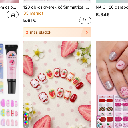
24 db Y2K stílusú (tortakrém csipke, masni, csillag) dopamin dizájn elemek gyereklányoknak való rövid ragasztós műköröm, aranyos előragasztott teljes lefedésű akril körömhegy szett, gyermeklányok körömdíszítésére
120 db-os gyerek körömmatrica, 5 stílusú gyerek körömmatrica, 5 lapos rózsaszín és fekete szív alakú virágmintás aranyos dizájn körömmatricák, akril rövid ovális műköröm készlet
33 maradt
6.34€
5.61€
2
más eladók
4