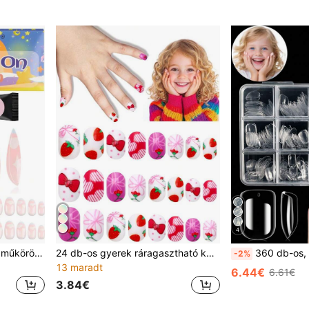
4
EBANKU 26 db-os gyerek műköröm, rózsaszín mandula teljes készlet akril köröm tippek, gyermek rövid műköröm készlet, lányoknak alkalmas
24 db-os gyerek ráragasztható körmök lányoknak divatos műköröm készlet, gyerek körmök műköröm foltok előre ragasztott teljes lefedettségű rövid akril körmök 3-12 éveseknek alkalmas gyerek körmök nagyszerű lányoknak születésnapi ajándékok gyerek körömművészet dekoráció (édes lányos) köröm kellékek
360 db-os, középső és alsó méretű, átlátszó, ovális, átlátszó körömdíszítéshez való kiegészítők lányoknak,
-2%
13 maradt
6.44€
6.61€
3.84€