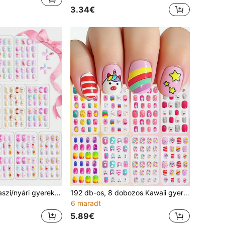
3.34€
288 darabos tavaszi/nyári gyerek körömdíszítés lányoknak, NAIO műköröm szett öntapadós körömdíszítési tippek kislányoknak, 3-12 éves gyerekeknek, körömdíszítés
192 db-os, 8 dobozos Kawaii gyerek akril műköröm szett, teljes lefedésű csillogó aranyos rövid ragasztós körömek gyerekeknek, tavaszi/nyári ananász, unikornis, pingvin, flamingó, szivárvány és szív mintával, 1 körömreszelővel és 8 zselés ragasztóval
6 maradt
5.89€