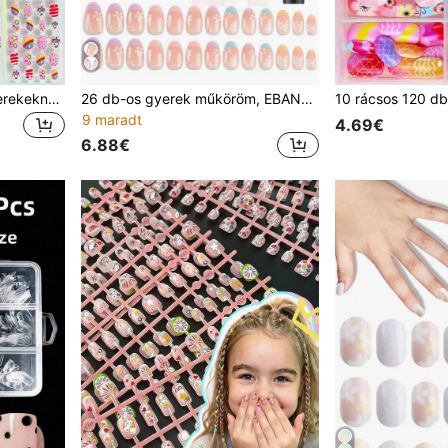
(192 db-os 8 csomag) Gyerekeknek való akril műköröm, rányomható, teljes fedésű, csillámos, aranyos tavaszi-nyári ananász, unikornis, pingvin, flamingó, szivárvány, szív mintás, rövid, gyerek öntapadós műköröm készlet kislányoknak, körömápolási kellékek (1 körömreszelőt és 8 zselés matricát tartalmaz)
26 db-os gyerek műköröm, EBANKU 1 csomag rózsaszín virágos gyerek pattintós köröm, 5-12 éves lányoknak
9 maradt
4.69€
6.88€