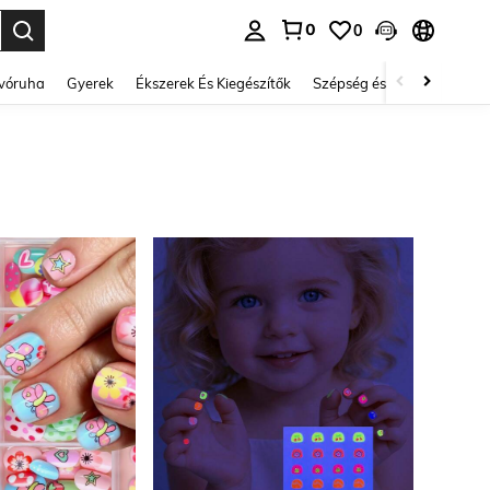
0
0
se. Press Enter to select.
lvóruha
Gyerek
Ékszerek És Kiegészítők
Szépség és egészség
Ci