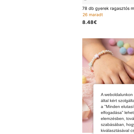
26 maradt
8.48€
A weboldalunkon 
által kért szolgá
a "Minden elutasí
elfogadása" lehet
elemzésben, továb
szabásában, hogy 
kiválasztásával c