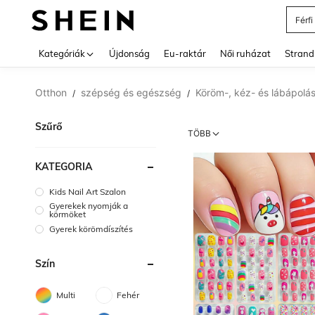
Férfi
Use up 
Kategóriák
Újdonság
Eu-raktár
Női ruházat
Strand
Otthon
szépség és egészség
Köröm-, kéz- és lábápolá
/
/
Szűrő
TÖBB
KATEGÓRIA
Kids Nail Art Szalon
Gyerekek nyomják a
körmöket
Gyerek körömdíszítés
Szín
Multi
Fehér