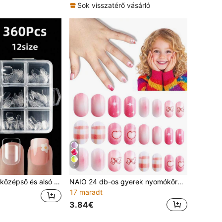
Sok visszatérő vásárló
7
 teljes körű műkörömdíszítéshez, 12 méretű, mesterséges akril lágy gél körömdíszítéshez, egyszerű barkácsoláshoz, körömdíszítéshez, műköröm kellékek
NAIO 24 db-os gyerek nyomókörmök, rózsaszín színátmenetes masni, szív alakú kockás, teljes fedésű műkörmök, színes, teljes fedésű, rövid műkörmök lányoknak, aranyos, vegyes mintázatú, viselhető körömkészlet tárolódobozzal és körömreszelővel
17 maradt
3.84€