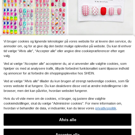
(192 stk., 8 pakker) Børne akryl kun
24 stk. mini korte aftagelige søde n
Vi bruger cookies og lignende teknologier på vores website for at levere den service, du
6
3
stige negle engangs fuld dækning
eglelak klistermærker til børn, negl
.00€
.48€
anmoder om, og for at give dig den bedst mulige oplevelse på website. Du kan til enhver
med klæbemiddel sød forår/sommer
e, negleartikler
tid vælge “Afvis alle”, “Accepter alle” eller angive dine cookiepræferencer efter eget
ananas blomst enhjørning pingvin fl
amingo regnbue hjerte kort børne pr
valg.
es-on kunstige negle sæt
Ved at vælge “Accepter alle” accepterer du, at vi anvender alle valgfrie cookies, som
hjælper os med at analysere trafik, tilbyde forbedret funktionalitet samt tilpasse indhold
og annoncer for at forbedre din shoppingoplevelse hos SHEIN.
Ved at vælge “Afvis alle” tillader du kun brugen af strengt nødvendige cookies, som får
vores website til at fungere. Du kan deaktivere disse ved at ændre indstillingerne i din
browser, men det kan påvirke, hvordan websitet fungerer.
Hvis du vil vide mere om de cookies, vi bruger, og justere dine valgfrie
cookieindstillinger, skal du vælge “Administrer cookies”. For mere information om,
hvordan vi behandler de data, vi indsamler, kan du læse vores
privatlivspolitik
.
Afvis alle
1
0
Accepter alle