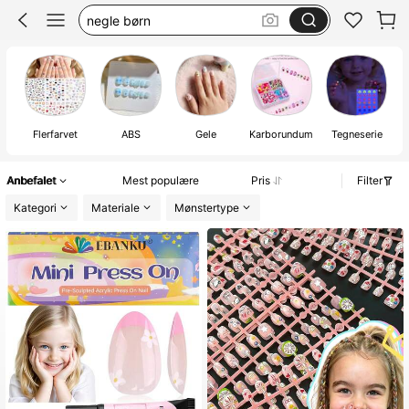
kids press on
negle til børn
kids nails
Flerfarvet
ABS
Gele
Karborundum
Tegneserie
Anbefalet
Mest populære
Pris
Filter
Kategori
Materiale
Mønstertype