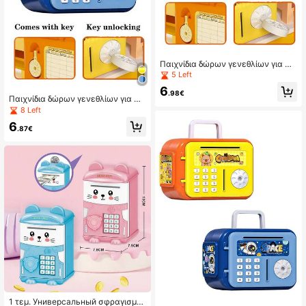
Παιχνίδια δώρων γενεθλίων για πα
ιδιά, ντουλάπι αποθήκευσης κωδικ
5 Left
ών πρόσβασης, παιδικό κουτί μετρ
6
ητών ATM, κουμπαράς με κινούμε
.98€
Παιχνίδια δώρων γενεθλίων για πα
να σχέδια με αρκουδάκι/αστρονα
ιδιά νηπιαγωγείου, ντουλάπια απο
8 Left
ύτη/πόνυ, δημιουργικό κουτί αποθή
θήκευσης κωδικών πρόσβασης, π
κευσης κερμάτων και χαρτονομισ
6
αιδικά κουτιά μετρητών ATM, κου
.87€
μάτων
μπαράς με κλειδιά κινουμένων σχ
εδίων σε σχήμα αρκουδάκι/αστρο
ναύτη/πόνυ, δημιουργικό κουτί απ
οθήκευσης κερμάτων και χαρτονο
μισμάτων, διακοσμητικά παιχνίδια
(Αυτό το προϊόν δεν λειτουργεί, δε
ν τροφοδοτείται, εμφανίζεται στη
σελίδα λεπτομερειών)
1 τεμ. Универсальный σφραγισμέ