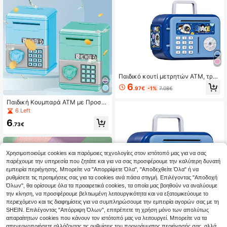
Παιδικό κουτί μετρητών ATM, τρά
πεζα κερμάτων σε σχήμα αστρον
6
.97€
-1%
7.08€
αύτη/αρκούδας/πόνυ κινουμένων
σχεδίων, δημιουργικό κουτί αποθή
Παιδική Κουμπαρά ATM με Προσο
κευσης, παιχνίδι δώρων γενεθλίων
μοιωμένο Μηχανικό Ξάγκωμα και
6 Left
για παιδιά νηπιαγωγείου, ντουλάπι
Προσομοιωμένο Ξάγκωμα με Κωδι
αποθήκευσης κλειδιών
6
κό, Δημιουργικό Κουτί Αποθήκευσ
.73€
ης, Παιχνίδι Δώρου Γενεθλίων για
Παιδιά Νηπιαγωγείου, Κλειδωτό Κο
υτί Αποθήκευσης (Αυτό το προϊόν δ
εν έχει λειτουργία, δεν έχει ενσωμ
Χρησιμοποιούμε cookies και παρόμοιες τεχνολογίες στον ιστότοπό μας για να σας
ατωμένη μπαταρία, λεπτομέρειες
παρέχουμε την υπηρεσία που ζητάτε και για να σας προσφέρουμε την καλύτερη δυνατή
εμφανίζονται στη σελίδα του προϊ
εμπειρία περιήγησης. Μπορείτε να "Απορρίψετε Όλα", "Αποδεχθείτε Όλα" ή να
όντος)
ρυθμίσετε τις προτιμήσεις σας για τα cookies ανά πάσα στιγμή. Επιλέγοντας "Αποδοχή
Όλων", θα ορίσουμε όλα τα προαιρετικά cookies, τα οποία μας βοηθούν να αναλύουμε
την κίνηση, να προσφέρουμε βελτιωμένη λειτουργικότητα και να εξατομικεύουμε το
περιεχόμενο και τις διαφημίσεις για να συμπληρώσουμε την εμπειρία αγορών σας με τη
SHEIN. Επιλέγοντας "Απόρριψη Όλων", επιτρέπετε τη χρήση μόνο των απολύτως
απαραίτητων cookies που κάνουν τον ιστότοπό μας να λειτουργεί. Μπορείτε να τα
απενεργοποιήσετε αλλάζοντας τις ρυθμίσεις του προγράμματος περιήγησής σας, αλλά