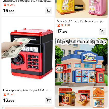
Διαθέσιμα διάφορα στυλ και χρώμ
ατα, Κουμπαράς με σχέδιο ΑΤΜ, Ξε
9 Left
κλείδωμα με κωδικό πρόσβασης κ
15
αι δακτυλικό αποτύπωμα, Αποθήκ
.98€
ευση κερμάτων, Μουσική/Ηχητικ
ά εφέ/Φωνητική υπενθύμιση, Χειρ
οκίνητο ρολό χαρτιού, Φορητό, Εκ
MINKOJA 1 τεμ., Παιδικό κουτί μετ
παιδευτικό & Διαδραστικό, Κατάλλ
ρητών ATM, Κουμπαράς αστροναύ
36 Left
ηλο για παιδιά 3+ ετών, Τυχαία αξ
της/αρκούδα/πόνυ σε σχήμα κλειδ
17
εσουάρ (Δεν περιλαμβάνονται μπ
ιού κινουμένων σχεδίων, Δημιουργ
.21€
αταρίες), Πιστοποιημένο για την τ
ικό κουτί αποθήκευσης, Δώρο γεν
ων παιδιών
εθλίων για παιδιά νηπιαγωγείου, Ν
τουλάπι αποθήκευσης κλειδιών, Π
αιχνίδια για εφήβους, Πάσχα, Δώρ
ο Πάσχα, Ημέρα του Παιδιού
Ηλεκτρονική Κουμπαρά ATM με Χ
αρτονομίσματα και Νομίσματα για
8 Left
Παιδιά 3-12 Ετών, Μίνι Κουμπαρά
16
Αποταμιεύσεων ATM, Παιχνίδι Δώ
.98€
ρο για Αγόρια και Κορίτσια 3, 4, 5,
6, 7, 8, 9, 10, 11, 12 Ετών