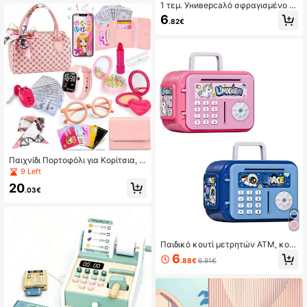
αι Χριστουγέννων για παιδιά 3+ ετ
1 τεμ. Универсаλό σφραγισμένο κ
ών
ουμπαράκι για κέρματα, παιδική τ
6
.82€
αμιερά, κουτί αποθήκευσης κερμά
των με ανταμοιβή, μίνι ταμuxeίο, δ
ημιουργικό δώρο με ξεκλείδωμα μ
ε κωδικό, κουμπαράκι, ταμuxeίο, δ
ιακοσμητικό κουτί χρημάτων με σ
χέδιο καρτούν, κατάλληλο για απο
θήκευση USD, EUR, AUD, GBP, EG
P, FRF και άλλων κερμάτων, μικρ
ό κουτί συλλογής κερμάτων, δημιο
υργικό δώρο, παιχνίδι για κορίτσια,
παιχνίδι για αγόρια, παιδικό κουμπ
αράκι παιχνίδι, παιδικό παιχνίδι (Α
υτό το προϊόν δεν έχει ηλεκτρονικ
ή λειτουργία, δεν έχει ενσωματωμ
ένη μπαταρία, όπως φαίνεται στη
Παιχνίδι Πορτοφόλι για Κορίτσια, μ
σελίδα λεπτομερειών)
ε Ψεύτικο Μακιγιάζ, Σετ Παιχνιδιο
9 Left
ύ Πριγκίπισσας, Περιλαμβάνει Τσά
20
ντα, Τηλέφωνο, Ρολόι, Κασκόλ, Π
.03€
αιχνίδι Πορτοφόλι για Παιδιά, Δώρο
Γενεθλίων, Κατάλληλο για Κορίτσι
α Ηλικίας 3, 4, 5, 6 και Άνω
Παιδικό κουτί μετρητών ATM, κου
μπαράς αστροναύτης/αρκούδα/πό
6
.88€
6.91€
νυ σε σχήμα κλειδιού κινουμένων
σχεδίων, δημιουργικό κουτί αποθή
κευσης, παιχνίδι δώρου γενεθλίων
για παιδιά νηπιαγωγείου, ντουλάπι
αποθήκευσης κλειδιών