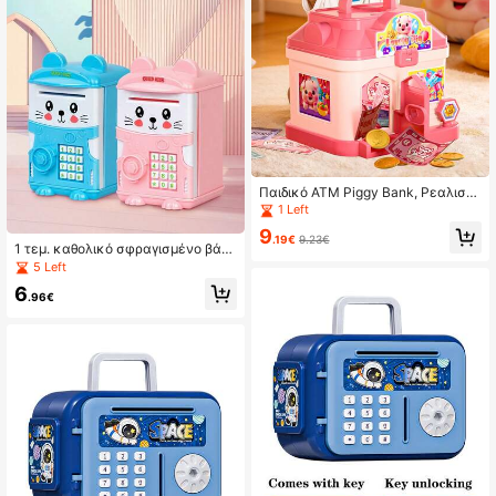
για Παιδιά Νηπιαγωγείου
Παιδικό ATM Piggy Bank, Ρεαλιστι
κό Μηχανικό Ξεκλείδωμα, Ρεαλισ
1 Left
τικό Ξεκλείδωμα με Κωδικό Πρόσβ
9
ασης, Δημιουργικό Κουτί Αποθήκευ
.19€
9.23€
1 τεμ. καθολικό σφραγισμένο βάζο
σης, Παιχνίδι Δώρων Γενεθλίων για
για κέρματα, διακοσμητικό βάζο μ
5 Left
Παιδιά Νηπιαγωγείου, Ντουλάπι Α
ε σχέδιο καρτούν, βάζο αποταμίευ
ποθήκευσης Κλειδιών
6
σης κερμάτων, κουμπαρά ανταμοι
.96€
βής, μίνι μικρός κουμπαράς για παι
διά, κουτί προστασίας κερμάτων
USD EUR AUD GBP EGP CHF, τέλε
ιο δημιουργικό δώρο για Halloween
και Χριστούγεννα, δώρο γενεθλίω
ν, παιχνίδι για αγόρια και κορίτσια
(αυτό το προϊόν δεν έχει ηλεκτρον
ική λειτουργία, δεν έχει ενσωματ
ωμένη μπαταρία, λεπτομέρειες εμ
φανίζονται στη σελίδα του προϊόν
τος)