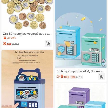
άρτες χρημάτων και υπολογιστικό
μηχάνημα για αναγνώριση αριθμώ
ν, πρόσθεση και αφαίρεση, οικονο
μική παιδεία, διαδραστικό εκπαιδε
υτικό παιχνίδι γραφείου γονέα-παι
διού, δώρο γενεθλίων για αγόρια κ
αι κορίτσια, Χριστούγεννα, Πάσχα,
Halloween
Σετ 80 τεμαχίων νομισμάτων ευρ
ώ, παιδικά νομίσματα ευρώ, εκπαι
21 Left
δευτικό παιχνίδι, ταμειακή μηχαν
8
ή, παιχνίδι εκμάθησης για το παιδικ
.20€
8.28€
ό κατάστημα παιχνιδιών προσποίη
σης
Παιδική Κουμπαρά ATM, Προσομοι
ωμένο Μηχανικό Ξάγκωμα, Προσο
6
.63€
-2%
6.78€
μοιωμένο Ξάγκωμα με Κωδικό, Δη
μιουργικό Κουτί Αποθήκευσης, Παι
χνίδι Δώρου Γενεθλίων για Παιδιά
Νηπιαγωγείου, Κουτί Αποθήκευσης
Κλειδιών (Αυτό το προϊόν δεν έχει
λειτουργία, δεν έχει ενσωματωμέ
νη μπαταρία, οι λεπτομέρειες εμφ
ανίζονται στη σελίδα του προϊόντο
ς)