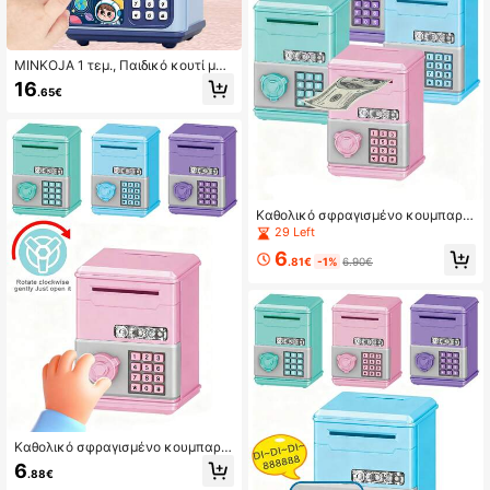
MINKOJA 1 τεμ., Παιδικό κουτί μετ
ρητών ATM, Κουμπαράς αστροναύ
16
.65€
της/αρκούδα/πόνυ σε σχήμα κλειδ
ιού κινουμένων σχεδίων, Δημιουργ
ικό κουτί αποθήκευσης, Δώρο γεν
εθλίων για παιδιά νηπιαγωγείου, Ν
τουλάπι αποθήκευσης κλειδιών, Π
αιχνίδια για εφήβους, Πάσχα, Δώρ
ο Πάσχα, Ημέρα του παιδιού, Παιδι
κά παιχνίδια, Παιδικά χρήματα και
Καθολικό σφραγισμένο κουμπαρά
τραπεζικές συναλλαγές
κι, κουτί αποταμιεύσεων για παιδι
29 Left
ά, κουτί αποθήκευσης κερμάτων μ
6
ε ανταμοιβή, μίνι ταμείο, δημιουργι
.81€
-1%
6.90€
κό δώρο με ξεκλείδωμα με κωδικ
ό, κουμπαράκι, ταμειακή μηχανή,
διακοσμητικό κουτί αποταμιεύσε
ων με καρτούν σχέδιο, για αποθήκ
ευση USD, EUR, AUD, GBP, EGP, φ
ρανκ, κέρματα, μικρό κουτί συλλο
γής κερμάτων, δημιουργικό δώρο,
παιχνίδι για κορίτσια, παιχνίδι για α
γόρια, παιχνίδι κουτί αποταμιεύσε
ων για παιδιά (Αυτό το προϊόν δεν
έχει ηλεκτρονικές λειτουργίες, δε
ν έχει ενσωματωμένη μπαταρία, ό
Καθολικό σφραγισμένο κουμπαρά
πως φαίνεται στη σελίδα λεπτομε
κι για κέρματα, παιδικό κουμπαρά
6
.88€
ρειών)
κι, κουτί αποθήκευσης κερμάτων