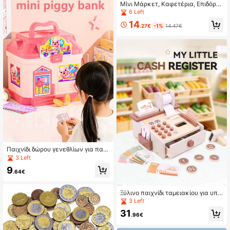
Μίνι Μάρκετ, Καφετέρια, Επιδόρπι
ο, Burger Shop και άλλες θεματικέ
6 Left
ς σκηνές όπως: Κουμπαράς, Ταμιε
14
υτήριο, Παιδικό ATM, Δημιουργικό
.27€
-1%
14.47€
Κουτί Αποθήκευσης Νομισμάτων/Χ
αρτονομισμάτων, Δώρα Γενεθλίων
για Παιδιά Νηπιαγωγείου
Παιχνίδι δώρου γενεθλίων για παιδι
ά, κωδικός πρόσβασης - ρεαλιστικ
3 Left
ή τράπεζα κερμάτων ATM για παιδ
9
ιά, έξυπνος κουμπαράς με κωδικό
.64€
πρόσβασης κινουμένων σχεδίων,
δημιουργικό κουτί εξοικονόμησης
κωδικού πρόσβασης για κέρματα
Ξύλινο παιχνίδι ταμειακίου για υπο
θετικό παιχνίδι με άνοιγμα συρταφ
3 Left
ιού χρημάτων, σαρωτή, αναγνώστ
31
η καρτών και απόδειξη, πλήρη αξε
.96€
σουάρ σούπερ μάρκετ, παιχνίδι ρό
λων αγορών για παιδιά 3+ ετών, κ