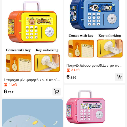
ριο, βρετανική λίρα, αιγυπτιακή λί
υδάκι/πόνυ, δημιουργικό κουτί απο
ρα, ελβετικό φράνκο, μικρό κουτί
θήκευσης, παιδικό κουτί εξοικονό
συλλογής κερμάτων, δημιουργικό
μησης, συλλογή κερμάτων, κατάλ
δώρο, παιχνίδι για κορίτσια, παιχνί
ληλο για παιδιά 3+ ετών, υπέροχο
δι για αγόρια (Αυτό το προϊόν δεν έ
δώρο για το Halloween και τα Χρισ
χει ηλεκτρονική λειτουργία, δεν έ
τούγεννα
χει ενσωματωμένη μπαταρία, όπω
ς φαίνεται στη σελίδα λεπτομερει
ών)
Παιχνίδι δώρου γενεθλίων για παιδι
ά, ντουλάπι αποθήκευσης κωδικώ
2 Left
ν πρόσβασης, παιδικό κουτί μετρη
6
τών ATM, κουμπαράς με κινούμεν
.92€
1 τεμάχιο μίνι φορητό κουτί αποθή
α σχέδια με αρκουδάκι/αστροναύτ
κευσης μετρητών - κουτί αποθήκε
4 Left
η/πόνυ, δημιουργικό κουτί αποθήκ
υσης κερμάτων, παιδικό κουτί ταμ
ευσης κερμάτων και χαρτονομισμ
6
ιευτηρίου μετρητών ATM, τράπεζα
.78€
άτων
κινουμένων σχεδίων αστροναύτη
ς/αρκούδα/άλογο, δημιουργικό κου
τί αποθήκευσης, παιδικός κουμπα
ράς, συλλογή κερμάτων, Hallowee
n, συλλογή χριστουγεννιάτικων δ
ώρων