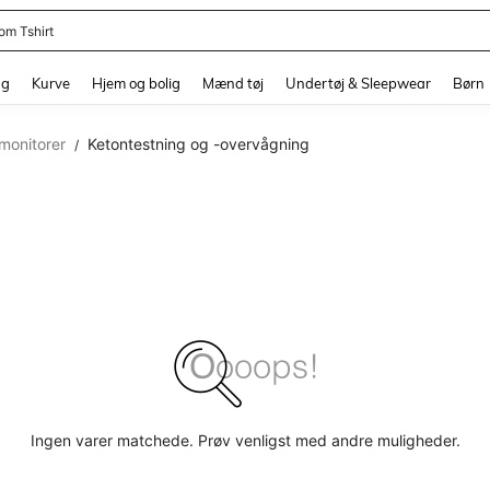
om Tshirt
and down arrow keys to navigate search Senest søgte and Søgediscovery. Press 
ng
Kurve
Hjem og bolig
Mænd tøj
Undertøj & Sleepwear
Børn
onitorer
Ketontestning og -overvågning
/
Ingen varer matchede. Prøv venligst med andre muligheder.