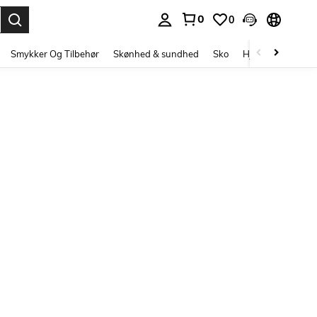
0
0
Enter to select.
Smykker Og Tilbehør
Skønhed & sundhed
Sko
Hjem Tekstiler