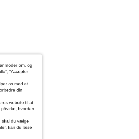
du anmoder om, og
lle”, “Accepter
ælper os med at
forbedre din
res website til at
n påvirke, hvordan
r, skal du vælge
mler, kan du læse