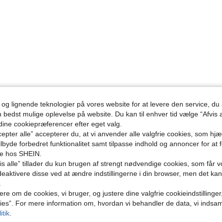
 og lignende teknologier på vores website for at levere den service, 
n bedst mulige oplevelse på website. Du kan til enhver tid vælge “Afvis a
 dine cookiepræferencer efter eget valg.
epter alle” accepterer du, at vi anvender alle valgfrie cookies, som hj
tilbyde forbedret funktionalitet samt tilpasse indhold og annoncer for at 
se hos SHEIN.
s alle” tillader du kun brugen af strengt nødvendige cookies, som får vo
eaktivere disse ved at ændre indstillingerne i din browser, men det ka
.
ere om de cookies, vi bruger, og justere dine valgfrie cookieindstillinge
ies”. For mere information om, hvordan vi behandler de data, vi indsa
itik
.