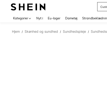
Cust
Use up 
Kategorier
Nyt i
Eu-lager
Dametøj
Strandbeklædni
Hjem
Skønhed og sundhed
Sundhedspleje
Sundhedsm
/
/
/