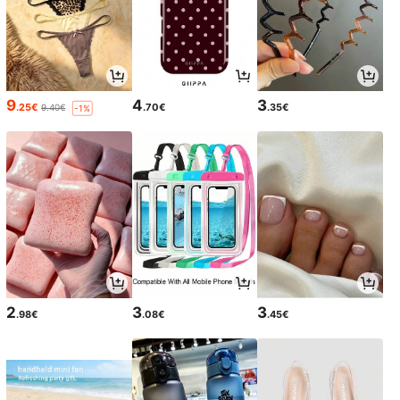
9
4
3
.25€
.70€
.35€
9.40€
-1%
2
3
3
.98€
.08€
.45€