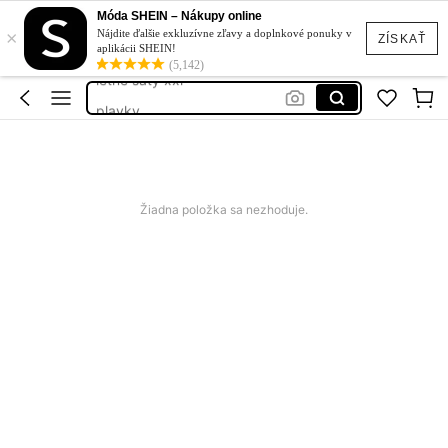
squishy
Móda SHEIN – Nákupy online
×
cherry saty
Nájdite ďalšie exkluzívne zľavy a doplnkové ponuky v
ZÍSKAŤ
aplikácii SHEIN!
letne šaty xxl
(5,142)
plavky
samsung galaxy a17
squishy
cherry saty
Žiadna položka sa nezhoduje.