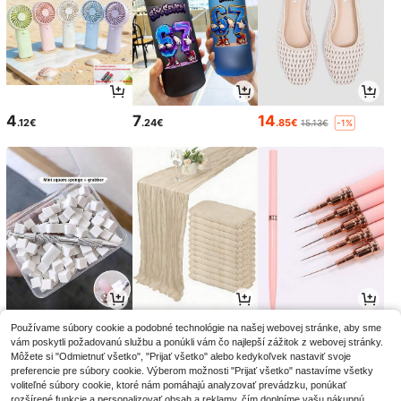
4
7
14
.12€
.24€
.85€
15.13€
-1%
2
3
3
Používame súbory cookie a podobné technológie na našej webovej stránke, aby sme
.88€
.28€
.58€
vám poskytli požadovanú službu a ponúkli vám čo najlepší zážitok z webovej stránky.
Môžete si "Odmietnuť všetko", "Prijať všetko" alebo kedykoľvek nastaviť svoje
preferencie pre súbory cookie. Výberom možnosti "Prijať všetko" nastavíme všetky
voliteľné súbory cookie, ktoré nám pomáhajú analyzovať prevádzku, ponúkať
rozšírené funkcie a personalizovať obsah a reklamy, čím doplníme vašu nákupnú