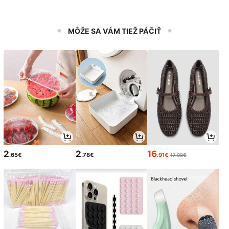
MÔŽE SA VÁM TIEŽ PÁČIŤ
2
2
16
.65€
.78€
.91€
17.08€