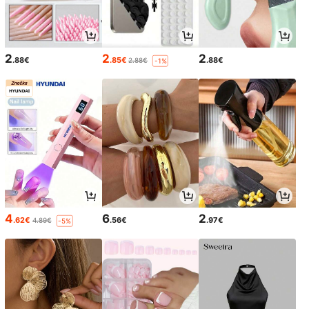
2
2
2
.88€
.85€
.88€
2.88€
-1%
4
6
2
.62€
.56€
.97€
4.89€
-5%