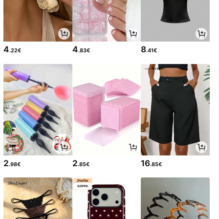
4
4
8
.22€
.83€
.41€
2
2
16
.98€
.85€
.85€