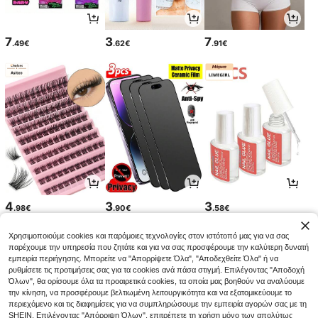
7
3
7
.49€
.62€
.91€
4
3
3
.98€
.90€
.58€
Χρησιμοποιούμε cookies και παρόμοιες τεχνολογίες στον ιστότοπό μας για να σας
παρέχουμε την υπηρεσία που ζητάτε και για να σας προσφέρουμε την καλύτερη δυνατή
εμπειρία περιήγησης. Μπορείτε να "Απορρίψετε Όλα", "Αποδεχθείτε Όλα" ή να
ρυθμίσετε τις προτιμήσεις σας για τα cookies ανά πάσα στιγμή. Επιλέγοντας "Αποδοχή
Όλων", θα ορίσουμε όλα τα προαιρετικά cookies, τα οποία μας βοηθούν να αναλύουμε
την κίνηση, να προσφέρουμε βελτιωμένη λειτουργικότητα και να εξατομικεύουμε το
περιεχόμενο και τις διαφημίσεις για να συμπληρώσουμε την εμπειρία αγορών σας με τη
SHEIN. Επιλέγοντας "Απόρριψη Όλων", επιτρέπετε τη χρήση μόνο των απολύτως