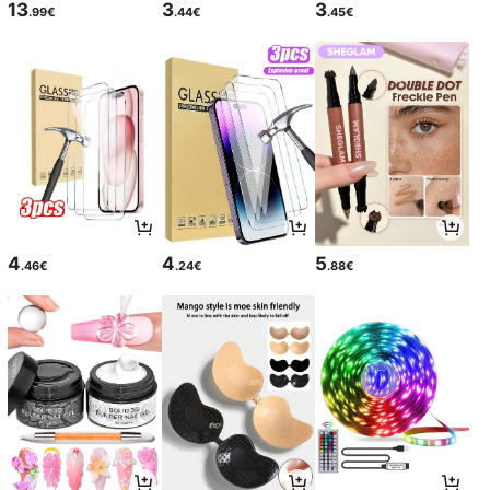
13
3
3
.99€
.44€
.45€
4
4
5
.46€
.24€
.88€