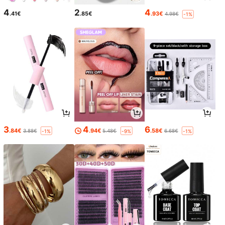
4
2
4
.41€
.85€
.93€
4.98€
-1%
3
4
6
.84€
.94€
.58€
3.88€
5.48€
6.68€
-1%
-9%
-1%