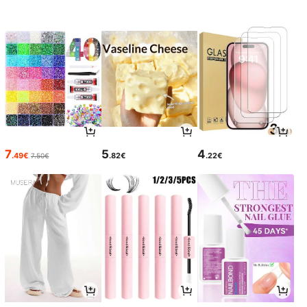
7
5
4
.49€
.82€
.22€
7.50€