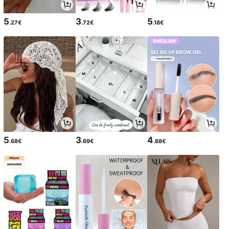
5
3
5
.27€
.72€
.18€
5
3
4
.68€
.69€
.88€