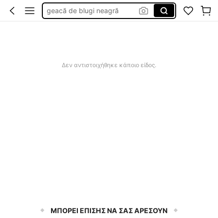
casti bluetooth iphone
tricou cu aripi pe spate
set cu top fara bretele
căști bluetooth
Δεν αντιστοιχήθηκε κάποιο είδος.
ΜΠΟΡΕΙ ΕΠΙΣΗΣ ΝΑ ΣΑΣ ΑΡΕΣΟΥΝ