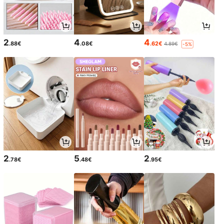
2
4
4
.88€
.08€
.62€
4.89€
-5%
2
5
2
.78€
.48€
.95€