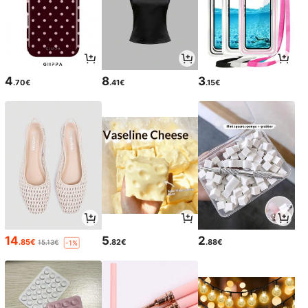
4
8
3
.70€
.41€
.15€
14
5
2
.85€
.82€
.88€
15.13€
-1%