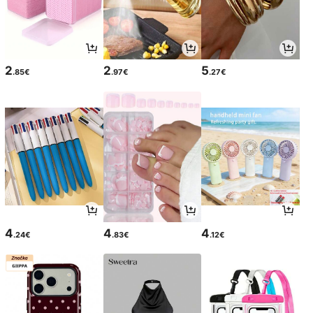
2
2
5
.85€
.97€
.27€
4
4
4
.24€
.83€
.12€