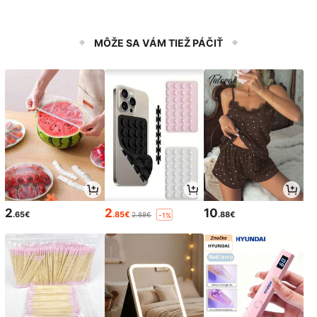
MÔŽE SA VÁM TIEŽ PÁČIŤ
2
2
10
.65€
.85€
.88€
2.88€
-1%