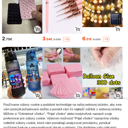
2
3
6
.75€
.54€
.51€
3.58€
6.58€
-1%
-1%
7
2
2
Používame súbory cookie a podobné technológie na našej webovej stránke, aby sme
.24€
.95€
.88€
2.98€
-1%
vám poskytli požadovanú službu a ponúkli vám čo najlepší zážitok z webovej stránky.
Môžete si "Odmietnuť všetko", "Prijať všetko" alebo kedykoľvek nastaviť svoje
preferencie pre súbory cookie. Výberom možnosti "Prijať všetko" nastavíme všetky
voliteľné súbory cookie, ktoré nám pomáhajú analyzovať prevádzku, ponúkať
rozšírené funkcie a personalizovať obsah a reklamy, čím doplníme vašu nákupnú