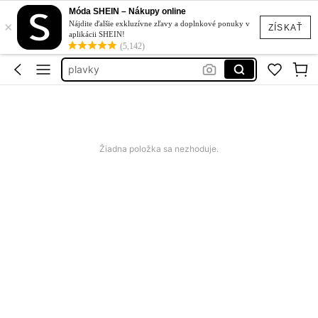
Móda SHEIN – Nákupy online
cherry saty
×
Nájdite ďalšie exkluzívne zľavy a doplnkové ponuky v
ZÍSKAŤ
letne šaty xxl
aplikácii SHEIN!
(5,142)
plavky
samsung galaxy a17
squishy
cherry saty
Žiadna položka sa nezhoduje.