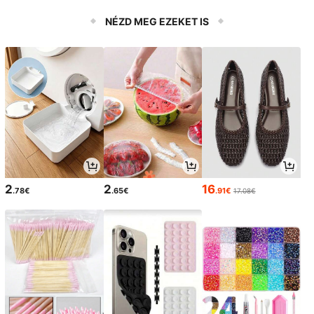
ába - beltéri/kültéri használatra, ko
nyhai szemetes
NÉZD MEG EZEKET IS
2
2
16
.78€
.65€
.91€
17.08€