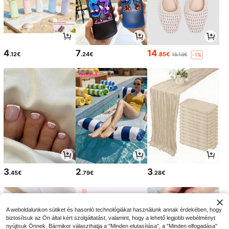
4
7
14
.12€
.24€
.85€
15.13€
-1%
3
2
3
.45€
.79€
.28€
A weboldalunkon sütiket és hasonló technológiákat használunk annak érdekében, hogy
biztosítsuk az Ön által kért szolgáltatást, valamint, hogy a lehető legjobb webélményt
nyújtsuk Önnek. Bármikor választhatja a "Minden elutasítása", a "Minden elfogadása"