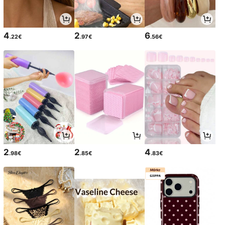
4
2
6
.22€
.97€
.56€
2
2
4
.98€
.85€
.83€