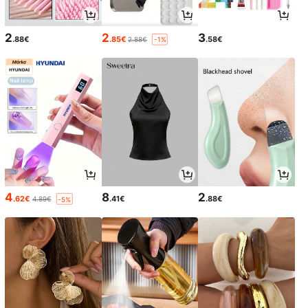
2
2
3
.88€
.85€
.58€
2.88€
-1%
4
8
2
.62€
.41€
.88€
4.89€
-5%