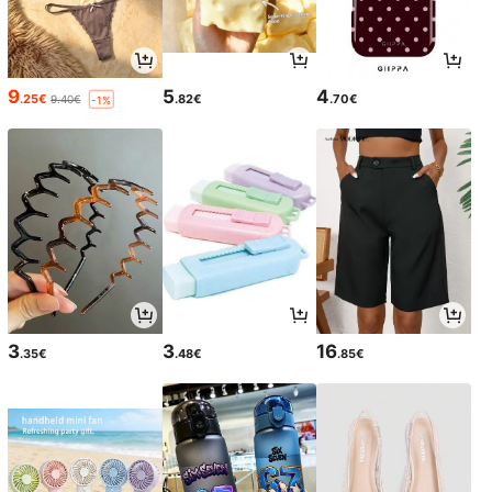
9
5
4
.25€
.82€
.70€
9.40€
-1%
3
3
16
.35€
.48€
.85€