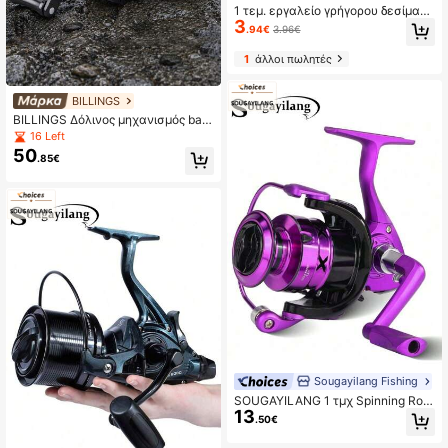
1 τεμ. εργαλείο γρήγορου δεσίματο
3
ς, χειροκίνητη ημι-αυτόματη συσκ
.94€
3.96€
ευή δεσίματος αγκίστριου ψαρέμα
τος από ανοξείδωτο ατσάλι
1
άλλοι πωλητές
BILLINGS
BILLINGS Δόλινος μηχανισμός bait
casting με ψηφιακό έλεγχο, έξυπν
16 Left
ο φρένο, 6+1 διπλά σφραγισμένα
50
.85€
BB, στρογγυλό σχήμα, αναλογία τα
χύτητας 7.2:1, μέγιστη δύναμη 끌ισ
ματός 5KG, με ήχο κλικ φρένου, ε
λαφρύ μεταλλικό spool και λαβή
Sougayilang Fishing
SOUGAYILANG 1 τμχ Spinning Roel
13
Fishing Bool Αλουμινίου 1000-700
.50€
0 Series 5,2:1 Αναλογία μετάδοσης
Δεξιά/Αριστερή Εναλλασσόμενη α