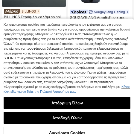
BILLINGS
Sougayilang Fishing
BILLINGS Στρόφιλο καλάμι spinnin
SOUGAYILANG Αμφιδέξιος καρούλ
g, αναλογία γραναζών 4.7:1/5.0:1,
ι ψαρέματος από κράμα αλουμινίο
19 Left
20 Left
Χρησιμοποιούμε cookies και παρόμοιες τεχνολογίες στον ιστότοπό μας για να σας
μέγιστη δύναμη έλξης 10KG, για γλ
υ, αναλογία μετάδοσης κίνησης 5,
18
13
.03€
18.16€
.62€
13.63€
υκά και αλμυρά νερά, μεταλλικό
παρέχουμε την υπηρεσία που ζητάτε και για να σας προσφέρουμε την καλύτερη δυνατή
2:1, καρούλι ψαρέματος κυπρίνου
καρούλι και βραχίονα, με κλικ κλε
Ανθεκτικό στη διάβρωση καρούλι
εμπειρία περιήγησης. Μπορείτε να "Απορρίψετε Όλα", "Αποδεχθείτε Όλα" ή να
ιδώματος έλξης
ψαρέματος
ρυθμίσετε τις προτιμήσεις σας για τα cookies ανά πάσα στιγμή. Επιλέγοντας "Αποδοχή
Όλων", θα ορίσουμε όλα τα προαιρετικά cookies, τα οποία μας βοηθούν να αναλύουμε
την κίνηση, να προσφέρουμε βελτιωμένη λειτουργικότητα και να εξατομικεύουμε το
περιεχόμενο και τις διαφημίσεις για να συμπληρώσουμε την εμπειρία αγορών σας με τη
SHEIN. Επιλέγοντας "Απόρριψη Όλων", επιτρέπετε τη χρήση μόνο των απολύτως
απαραίτητων cookies που κάνουν τον ιστότοπό μας να λειτουργεί. Μπορείτε να τα
απενεργοποιήσετε αλλάζοντας τις ρυθμίσεις του προγράμματος περιήγησής σας, αλλά
αυτό ενδέχεται να επηρεάσει τη λειτουργία του ιστότοπου. Για να μάθετε περισσότερα
σχετικά με τα cookies που χρησιμοποιούμε και για να προσαρμόσετε τις προαιρετικές
ρυθμίσεις των cookies σας, επιλέξτε "Διαχείριση Cookies". Για περισσότερες
πληροφορίες σχετικά με το πώς επεξεργαζόμαστε τα δεδομένα που συλλέγουμε,
Κάντε
κλικ εδώ για να δείτε την Πολιτική Απορρήτου μας.
Απόρριψη Όλων
Εξαιρετικά ελαφρύ καρούλι ψαρέ
ματος μακράς χύτευσης, καρούλι
1
17 Left
από κράμα αλουμινίου, ρουλεμάν
0
36
.56€
-1%
37.19€
Αποδοχή Όλων
από ανοξείδωτο χάλυβα AISI, μεγέ
θη Spinning Fishing Roel 8000/900
1
άλλοι πωλητές
0/10000/12000/14000, 25 KG Max
Επαγγελματική εξαιρετικά ελαφρι
Drag, για αλμυρό νερό και γλυκό ν
11
ά λαβή EVA 1000~7000, μέγιστης
Διαχείριση Cookies
.13€
-1%
11.25€