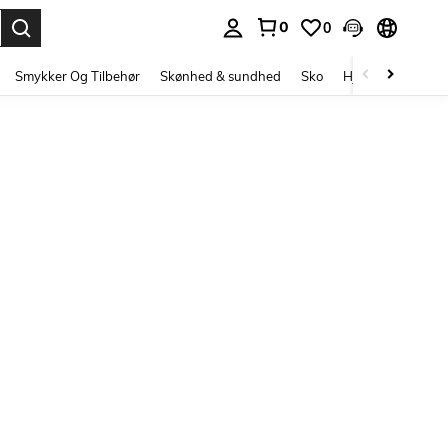
0
0
Enter to select.
Smykker Og Tilbehør
Skønhed & sundhed
Sko
Hjem Tekstiler