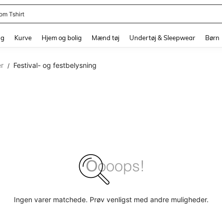
om Tshirt
and down arrow keys to navigate search Senest søgte and Søgediscovery. Press 
ng
Kurve
Hjem og bolig
Mænd tøj
Undertøj & Sleepwear
Børn
r
Festival- og festbelysning
/
Ingen varer matchede. Prøv venligst med andre muligheder.