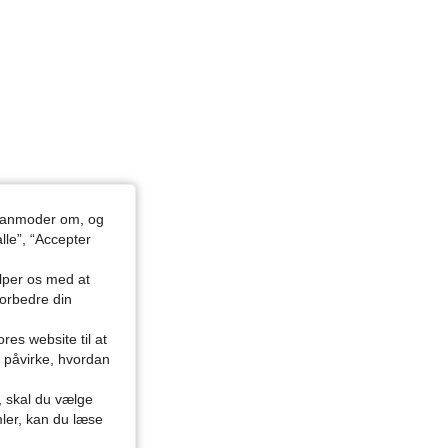
du anmoder om, og
lle”, “Accepter
ælper os med at
forbedre din
res website til at
n påvirke, hvordan
r, skal du vælge
mler, kan du læse