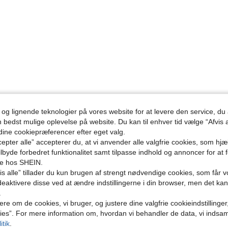
 og lignende teknologier på vores website for at levere den service, 
n bedst mulige oplevelse på website. Du kan til enhver tid vælge “Afvis a
 dine cookiepræferencer efter eget valg.
epter alle” accepterer du, at vi anvender alle valgfrie cookies, som hj
tilbyde forbedret funktionalitet samt tilpasse indhold og annoncer for at 
se hos SHEIN.
s alle” tillader du kun brugen af strengt nødvendige cookies, som får vo
eaktivere disse ved at ændre indstillingerne i din browser, men det ka
.
ere om de cookies, vi bruger, og justere dine valgfrie cookieindstillinge
ies”. For mere information om, hvordan vi behandler de data, vi indsa
itik
.