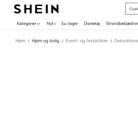
Cust
Use up 
Kategorier
Nyt i
Eu-lager
Dametøj
Strandbeklædni
Hjem
Hjem og bolig
Event- og festartikler
Dekoratione
/
/
/