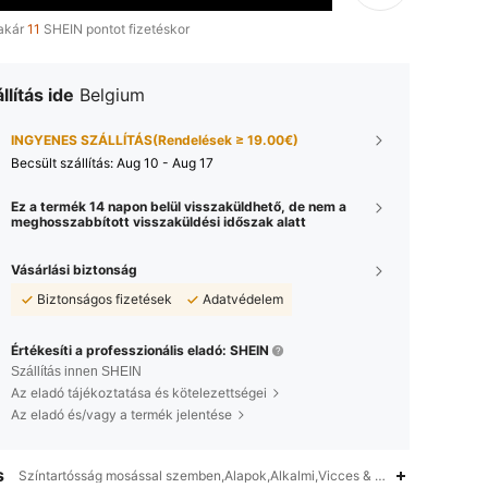
akár
11
SHEIN pontot fizetéskor
llítás ide
Belgium
INGYENES SZÁLLÍTÁS(Rendelések ≥ 19.00€)
Becsült szállítás:
Aug 10 - Aug 17
Ez a termék 14 napon belül visszaküldhető, de nem a
meghosszabbított visszaküldési időszak alatt
Vásárlási biztonság
Biztonságos fizetések
Adatvédelem
Értékesíti a professzionális eladó: SHEIN
Szállítás innen SHEIN
Az eladó tájékoztatása és kötelezettségei
Az eladó és/vagy a termék jelentése
s
Színtartósság mosással szemben,Alapok,Alkalmi,Vicces & Aranyos,Bélelt