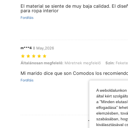
El material se siente de muy baja calidad. El dis
para ropa interior
Fordítás
m***4
8 May,2026
Általánosan megfelelő: Méretnek megfelelő, Szín: Fekete, Méret: X
Általánosan megfelelő:
Méretnek megfelelő
Szín:
Fekete
Mi marido dice que son Comodos los recomiend
Fordítás
A weboldalunkon 
által kért szolgá
a "Minden elutasí
elfogadása" lehet
elemzésben, továb
szabásában, hogy 
További Vélemények
kiválasztásával c