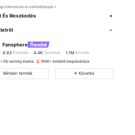
ági információk és elérhetőségek
4.93
4.4K
1.1M
 És Illeszkedés
letről
4.93
4.4K
1.1M
Fansphere
4.93
4.4K
1.1M
Értékelés
Termékek
Követők
m***6
fizetett
1 nappal ezelőtt
+ Db nemrég eladva
999K+ Ismételt megvásárlása
4.93
4.4K
1.1M
Minden termék
Követés
4.93
4.4K
1.1M
4.93
4.4K
1.1M
4.93
4.4K
1.1M