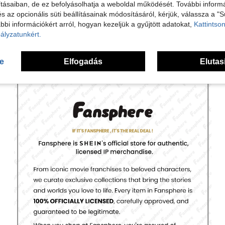
tásaiban, de ez befolyásolhatja a weboldal működését. További informá
és az opcionális süti beállításainak módosításáról, kérjük, válassza a "S
bbi információkért arról, hogyan kezeljük a gyűjtött adatokat,
Kattintson
ályzatunkért.
se
Elfogadás
Elutas