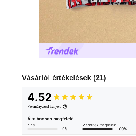
Vásárlói értékelések
(21)
4.52
Véleményezési irányelv
Általánosan megfelelő:
Kicsi
Méretnek megfelelő
0%
100%