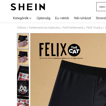
mini
Use up 
Kategóriák
Újdonság
Eu-raktár
Női ruházat
Strand
Otthon
Fehérnemű és hálóruha
Férfi fehérnemű
Férfi Trunks
/
/
/
/