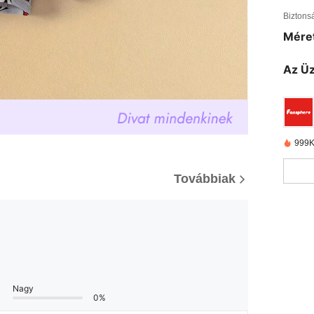
Biztons
Méret
Az Üz
999K
Továbbiak
Nagy
0%