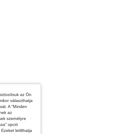
iztosítsuk az Ön
mikor választhatja
ását. A "Minden
enek az
ések személyre
ása" opció
zeket letilthatja