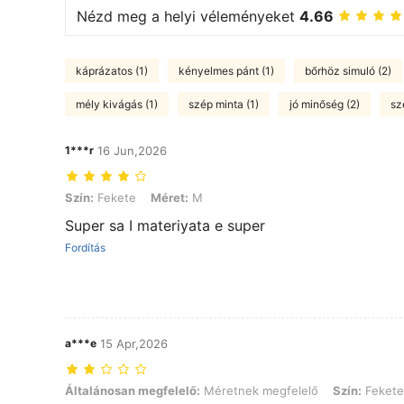
Nézd meg a helyi véleményeket
4.66
káprázatos (1)
kényelmes pánt (1)
bőrhöz simuló (2)
mély kivágás (1)
szép minta (1)
jó minőség (2)
sz
1***r
16 Jun,2026
Szín: Fekete, Méret: M
Szín:
Fekete
Méret:
M
Super sa I materiyata e super
Fordítás
a***e
15 Apr,2026
Általánosan megfelelő: Méretnek megfelelő, Szín: Fekete, Méret: L
Általánosan megfelelő:
Méretnek megfelelő
Szín:
Fekete