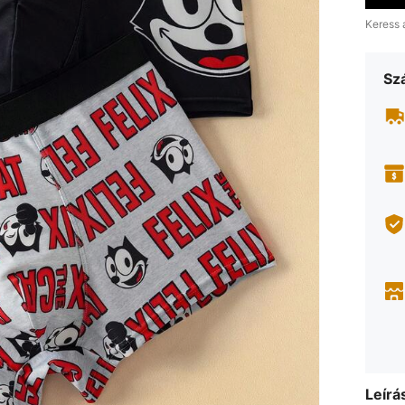
Keress 
Szá
Leírá