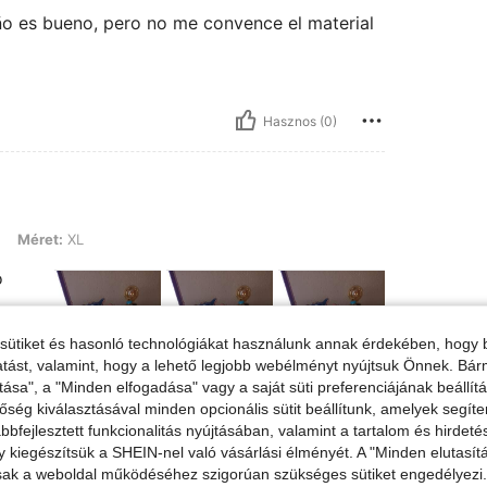
eño es bueno, pero no me convence el material
Hasznos (0)
L
Méret:
XL
o
sütiket és hasonló technológiákat használunk annak érdekében, hogy b
ltatást, valamint, hogy a lehető legjobb webélményt nyújtsuk Önnek. Bár
tása", a "Minden elfogadása" vagy a saját süti preferenciájának beállít
Hasznos (0)
őség kiválasztásával minden opcionális sütit beállítunk, amelyek segít
bfejlesztett funkcionalitás nyújtásában, valamint a tartalom és hirdet
kiegészítsük a SHEIN-nel való vásárlási élményét. A "Minden elutasít
 Megtekintése
sak a weboldal működéséhez szigorúan szükséges sütiket engedélyezi. E