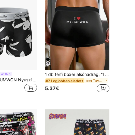
1 db férfi boxer alsónadrág, "I Love MY HOT WIFE" felirattal, pároknak mindennapi/meghaladó ajándéknak, rugalmas derékpánttal, puha és kényelmes fehérnemű
MWON
PLAYBOY X SUMWON Nyuszi mintás boxer alsónadrág márkás gumipánttal – ünnepi ajándék fehérnemű
ben Tavasz/Nyár/Ősz Férfi nadrágok
#7 Legjobban eladott
5.37€