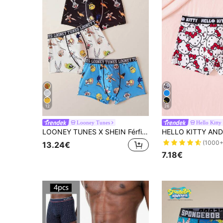
12
26
Looney Tunes
Hello Kitty
LOONEY TUNES X SHEIN Férfi 3 darabos rajzfilm és betűmintás boxeralsó
(1000+
13.24€
7.18€