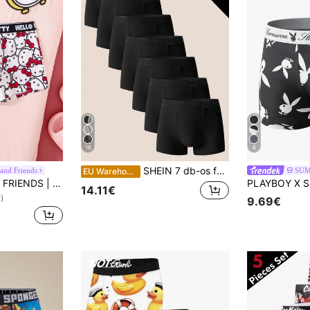
16
6
SHEIN 7 db-os férfi kényelmes boxeralsó szett
 and Friends
SU
EU Warehouse
HELLO KITTY AND FRIENDS | SHEIN Férfi rajzfilm és betűs grafikás aranyos boxeralsó
14.11€
)
9.69€