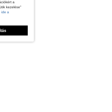
ciókért a
ütik kezelése"
 ide a
ítás