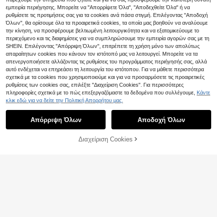
νίκες, μακριό μανίκι, κολάρο με φι
εμπειρία περιήγησης. Μπορείτε να "Απορρίψετε Όλα", "Αποδεχθείτε Όλα" ή να
όγκο, για άνοιξη/φθινόπωρο, loung
ewear
ρυθμίσετε τις προτιμήσεις σας για τα cookies ανά πάσα στιγμή. Επιλέγοντας "Αποδοχή
Όλων", θα ορίσουμε όλα τα προαιρετικά cookies, τα οποία μας βοηθούν να αναλύουμε
την κίνηση, να προσφέρουμε βελτιωμένη λειτουργικότητα και να εξατομικεύουμε το
περιεχόμενο και τις διαφημίσεις για να συμπληρώσουμε την εμπειρία αγορών σας με τη
SHEIN. Επιλέγοντας "Απόρριψη Όλων", επιτρέπετε τη χρήση μόνο των απολύτως
απαραίτητων cookies που κάνουν τον ιστότοπό μας να λειτουργεί. Μπορείτε να τα
απενεργοποιήσετε αλλάζοντας τις ρυθμίσεις του προγράμματος περιήγησής σας, αλλά
αυτό ενδέχεται να επηρεάσει τη λειτουργία του ιστότοπου. Για να μάθετε περισσότερα
σχετικά με τα cookies που χρησιμοποιούμε και για να προσαρμόσετε τις προαιρετικές
ρυθμίσεις των cookies σας, επιλέξτε "Διαχείριση Cookies". Για περισσότερες
πληροφορίες σχετικά με το πώς επεξεργαζόμαστε τα δεδομένα που συλλέγουμε,
Κάντε
κλικ εδώ για να δείτε την Πολιτική Απορρήτου μας.
4
Απόρριψη Όλων
Αποδοχή Όλων
CottageSlumber
Διαχείριση Cookies
ΠΡΟΣΘΗΚΗ ΣΤΟ ΚΑΛΑΘΙ ΑΓΟΡΩΝ
CottageSlumber Κίτρινο σετ πιτζάμ
ας με ρίγες για γυναίκες, καλοκαιρ
15
.49€
ινό γλυκό νέο στυλ με κοντό μανί
#Γοητευτικά μοτίβα
κι και μακρύ παντελόνι, ρούχα σπι
Γρήγορη Αποστολή
τιού
CottageSlumber Σετ πιτζάμας με μ
οτίβο τουλίπας και βολάν για το κο
15
.83€
λάρο
Γρήγορη Αποστολή