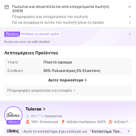
Πωλείται και αποστέλλεται από επαγγελματία πωλητή:
SHEIN
Πληροφορίες και υποχρεώσεις του πωλητή
Για να αναφέρετε αυτόν τον πωλητή ή/και το προϊόν
#Πιτζάμες με φλοράλ σχέδια
Άνεση και στυλ σε κάθε βραδιά!
Λεπτομέρειες Προϊόντος
Υλικό:
Πλεκτό ύφασμα
Σύνθεση:
95% Πολυεστέρας,5% Ελαστάνη
Δείτε περισσότερα
Πληροφορίες ασφαλείας και επαφές
4.1K Ακόλουθοι
4.62
Tulorae
H
a***y
περιηγείται
4.1K Ακόλουθοι
4.62
100+ Επαναγορά
Αύξηση πωλήσεων 290%
Αύξηση Follo
Αυτό το κατάστημα έχει επιλεγεί ως
「Κατάστημα Τάσεων」