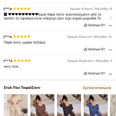
j***a
Χρώμα: Κίτρινο / Μέγεθος: M
4.1K Ακόλουθοι
4.62
❤️❤️❤️❤️❤️❤️❤️❤️❤️Είμαι
πάρα
πολύ
ικανοποιημένη
από
το
προϊόν.το
ύφασμα
είναι
υπέροχο.Δεν
έχει
καμία
μυρωδιά.Το
νούμερο
είναι
σωστό.Ευχαριστω
πολύ
shein
❤️❤️❤️❤️
Χρήσιμο
(0)
4.1K Ακόλουθοι
4.62
j***a
Χρώμα: Κόκκινο / Μέγεθος: XL
Παρά
πολύ
ωραία
πιτζάμα
Χρήσιμο
(0)
t***a
Χρώμα: Βερίκοκο / Μέγεθος: S
very
nice
.
Χρήσιμο
(0)
Στυλ Που Ταιριάζουν
Σχετικά αντικείμενα