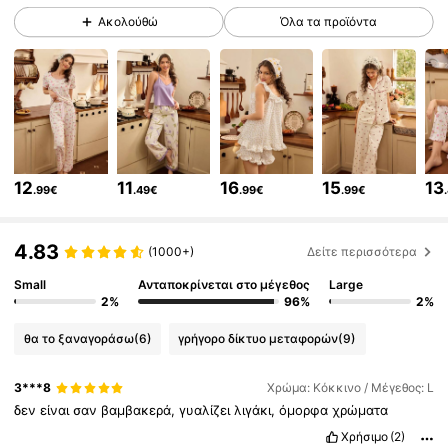
4.1K Ακόλουθοι
4.62
Ακολούθώ
Όλα τα προϊόντα
4.1K Ακόλουθοι
4.62
4.1K Ακόλουθοι
4.62
12
11
16
15
13
.99€
.49€
.99€
.99€
4.1K Ακόλουθοι
4.62
4.83
(1000+)
Δείτε περισσότερα
4.1K Ακόλουθοι
4.62
Small
Ανταποκρίνεται στο μέγεθος
Large
2%
96%
2%
θα το ξαναγοράσω
(6)
γρήγορο δίκτυο μεταφορών
(9)
4.1K Ακόλουθοι
4.62
3***8
Χρώμα: Κόκκινο / Μέγεθος: L
δεν
είναι
σαν
βαμβακερά,
γυαλίζει
λιγάκι,
όμορφα
χρώματα
4.1K Ακόλουθοι
4.62
Χρήσιμο
(2)