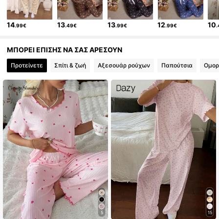
14
13
13
12
10
.99€
.49€
.99€
.99€
ΜΠΟΡΕΙ ΕΠΙΣΗΣ ΝΑ ΣΑΣ ΑΡΕΣΟΥΝ
Προτείνετε
Σπίτι & ζωή
Αξεσουάρ ρούχων
Παπούτσια
Ομορ
5
15