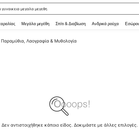
ο γυναικεια μεγαλα μεγεθη
 and down arrow keys to navigate search Αναζητήθηκαν πρόσφατα and Ανακάλυ
παραλίας
Μεγάλα μεγέθη
Σπίτι & Διαβίωση
Ανδρικά ρούχα
Εσώρου
Παραμύθια, Λαογραφία & Μυθολογία
Δεν αντιστοιχήθηκε κάποιο είδος. Δοκιμάστε με άλλες επιλογές.