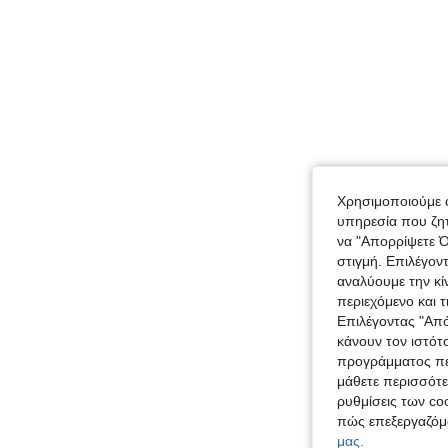
Χρησιμοποιούμε c
υπηρεσία που ζητ
να "Απορρίψετε Ό
στιγμή. Επιλέγον
αναλύουμε την κί
περιεχόμενο και 
Επιλέγοντας "Απ
κάνουν τον ιστότ
προγράμματος περ
μάθετε περισσότε
ρυθμίσεις των coo
πώς επεξεργαζόμ
μας.