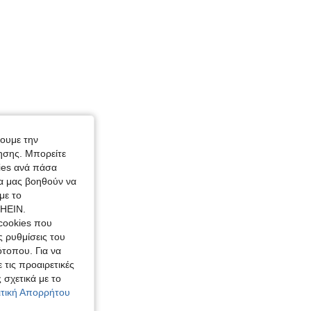
χουμε την
ησης. Μπορείτε
kies ανά πάσα
ία μας βοηθούν να
με το
SHEIN.
cookies που
ς ρυθμίσεις του
ότοπου. Για να
 τις προαιρετικές
 σχετικά με το
λιτική Απορρήτου