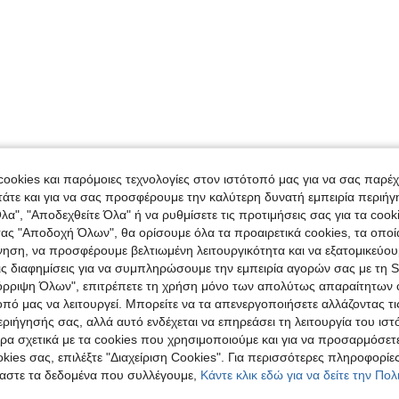
ookies και παρόμοιες τεχνολογίες στον ιστότοπό μας για να σας παρέ
άτε και για να σας προσφέρουμε την καλύτερη δυνατή εμπειρία περιήγ
λα", "Αποδεχθείτε Όλα" ή να ρυθμίσετε τις προτιμήσεις σας για τα coo
τας "Αποδοχή Όλων", θα ορίσουμε όλα τα προαιρετικά cookies, τα οπο
νηση, να προσφέρουμε βελτιωμένη λειτουργικότητα και να εξατομικεύου
τις διαφημίσεις για να συμπληρώσουμε την εμπειρία αγορών σας με τη 
όρριψη Όλων", επιτρέπετε τη χρήση μόνο των απολύτως απαραίτητων 
οπό μας να λειτουργεί. Μπορείτε να τα απενεργοποιήσετε αλλάζοντας τι
ιήγησής σας, αλλά αυτό ενδέχεται να επηρεάσει τη λειτουργία του ιστ
ρα σχετικά με τα cookies που χρησιμοποιούμε και για να προσαρμόσετε
kies σας, επιλέξτε "Διαχείριση Cookies". Για περισσότερες πληροφορίες
αστε τα δεδομένα που συλλέγουμε,
Κάντε κλικ εδώ για να δείτε την Πο