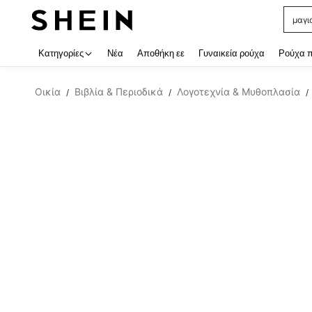
μαγι
Use up
Κατηγορίες
Νέα
Αποθήκη εε
Γυναικεία ρούχα
Ρούχα 
Οικία
Βιβλία & Περιοδικά
Λογοτεχνία & Μυθοπλασία
/
/
/