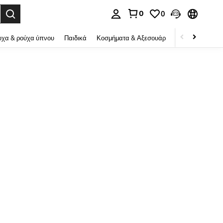
0
0
ψη αναζήτησης. Press Enter to select.
χα & ρούχα ύπνου
Παιδικά
Κοσμήματα & Αξεσουάρ
Ομορφιά & υγεί