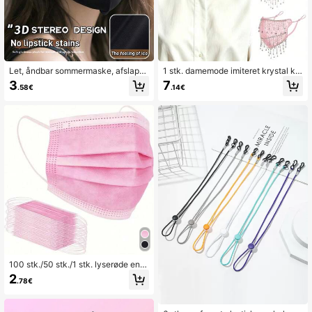
Let, åndbar sommermaske, afslapp
1 stk. damemode imiteret krystal kv
et ansigtsmaske med elegant gradi
ast åndbar højæstetisk halvmaske,
3
7
.58€
.14€
entfarve og elastik til kvinder og pig
velegnet til fest og banketmatchnin
er, til udendørs brug
g
100 stk./50 stk./1 stk. lyserøde eng
angsansigtsmasker, genanvendelig
2
.78€
e lyserøde masker - ikke-medicins
k kvalitet, overholder ASTM-niveau
1 sikkerheds- og arbejdsbeskyttels