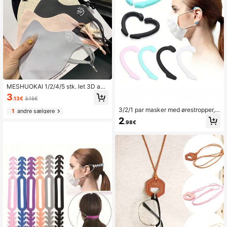
MESHUOKAI 1/2/4/5 stk. let 3D ans
igtsmaske med UV-beskyttelse, ån
3
.13€
3.15€
dbar og vindtæt solbeskyttelsesma
ske til kvinder, sommer, cykling, ude
3/2/1 par masker med ørestropper, s
1
andre sælgere
ndørs og daglig brug
ilikonemaskekroge, voksne uden ør
2
.98€
estropper, forlængede maskekroge
og ørestropper