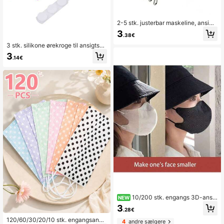
2-5 stk. justerbar maskeline, ansigt
smaskeforlænger, ørebeskyttere, m
3
.38€
askeremholder, praktisk solbrillerem
3 stk. silikone ørekroge til ansigtsm
aske, maskestropjusteringsforlæng
3
.14€
er, spændeklemmeholder for at forhi
ndre øresmerter, justerbar
10/200 stk. engangs 3D-ansig
NEW
tsmasker i hvid/sort, åndbart non-w
3
.28€
oven stof, letvægts daglig beskyttel
se, velegnet til kvinder (luft ud før br
120/60/30/20/10 stk. engangsansi
4
andre sælgere