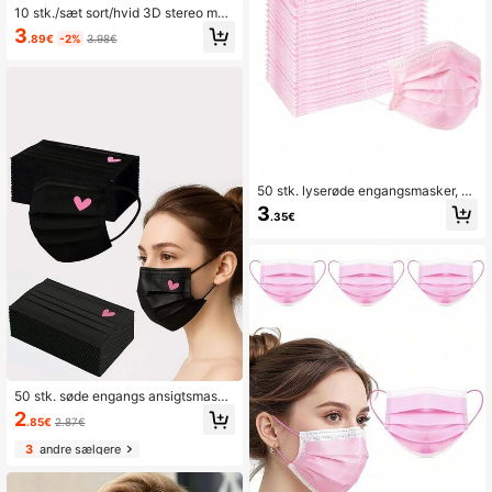
10 stk./sæt sort/hvid 3D stereo mod
erigtige 4-lags engangs ansigtsmas
3
.89€
-2%
3.98€
ker i høj kvalitet til voksne
50 stk. lyserøde engangsmasker, ge
nanvendelige lyserøde masker - ikk
3
.35€
e-medicinske, dobbeltlags beskytte
lsesmasker, velegnet til daglig rejse,
dekoration og håraccessories til kvi
nder
50 stk. søde engangs ansigtsmaske
r, lyserøde og sorte skiftevis med hj
2
.85€
2.87€
ertemønstre, 3-lags fuld ansigtsbes
kyttelse, velegnet til kvinder, teena
3
andre sælgere
gere og piger, Valentinsdagskostum
e