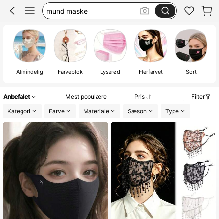
nail supplies face mask
negle bord
maske
Almindelig
Farveblok
Lyserød
Flerfarvet
Sort
Anbefalet
Mest populære
Pris
Filter
Kategori
Farve
Materiale
Sæson
Type