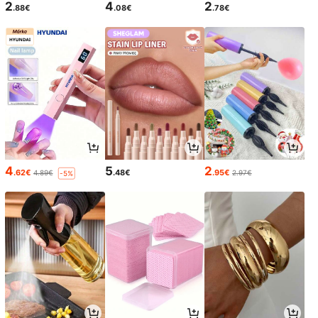
2
4
2
.88€
.08€
.78€
4
5
2
.62€
.48€
.95€
4.89€
2.97€
-5%