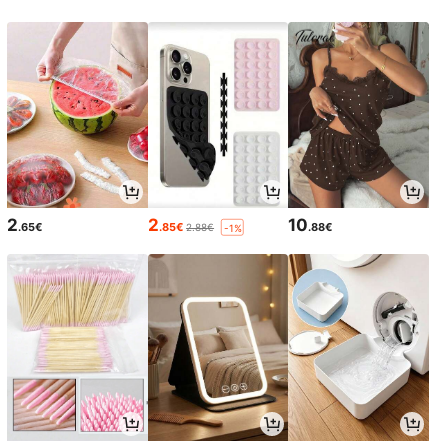
2
2
10
.65€
.85€
.88€
2.88€
-1%