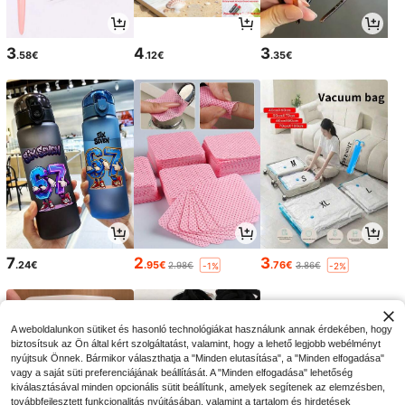
3
4
3
.58€
.12€
.35€
7
2
3
.24€
.95€
.76€
2.98€
3.86€
-1%
-2%
A weboldalunkon sütiket és hasonló technológiákat használunk annak érdekében, hogy
biztosítsuk az Ön által kért szolgáltatást, valamint, hogy a lehető legjobb webélményt
nyújtsuk Önnek. Bármikor választhatja a "Minden elutasítása", a "Minden elfogadása"
vagy a saját süti preferenciájának beállítását. A "Minden elfogadása" lehetőség
kiválasztásával minden opcionális sütit beállítunk, amelyek segítenek az elemzésben,
továbbfejlesztett funkcionalitás nyújtásában, valamint a tartalom és hirdetések