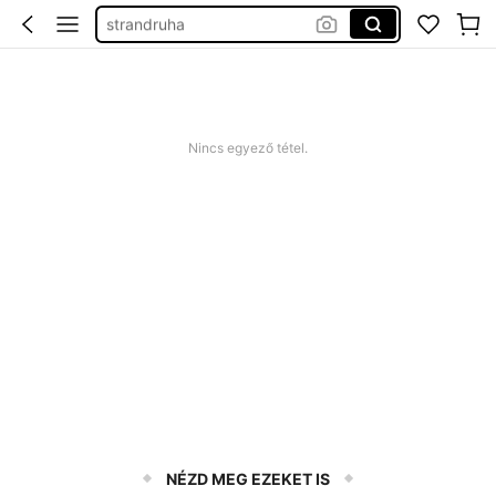
strandruha
romper plus size
nyári ruha
squishy
Nincs egyező tétel.
NÉZD MEG EZEKET IS