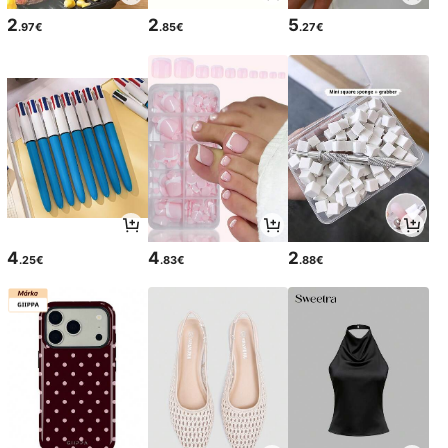
2
2
5
.97€
.85€
.27€
4
4
2
.25€
.83€
.88€