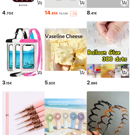
4
14
8
.70€
.85€
.41€
15.13€
-1%
3
5
2
.15€
.82€
.88€