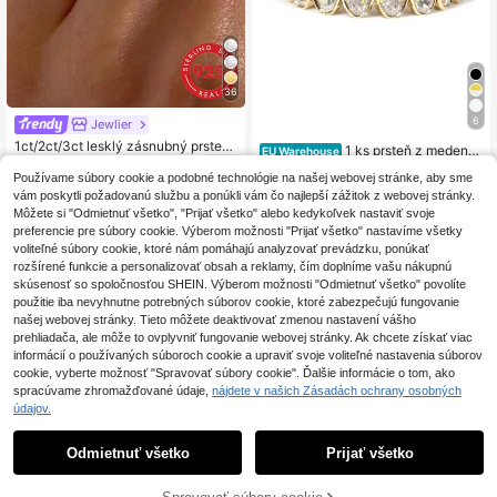
36
6
Jewlier
1ct/2ct/3ct lesklý zásnubný prsteň
1 ks prsteň z medene
EU Warehouse
v tvare slzy, strieborný prsteň 925 s
11
s 14K pozlacovaním, oválny s pavé
5
.43€
11.44€
ľub, večný prsteň, elegantný šperk
.71€
-1%
5.78€
Používame súbory cookie a podobné technológie na našej webovej stránke, aby sme
diamantmi, luxusný univerzálny prst
darček pre ženy.
vám poskytli požadovanú službu a ponúkli vám čo najlepší zážitok z webovej stránky.
eň v európskom a americkom INS št
ýle, niche dizajn, prémiový šperk pr
Môžete si "Odmietnuť všetko", "Prijať všetko" alebo kedykoľvek nastaviť svoje
e ženy
preferencie pre súbory cookie. Výberom možnosti "Prijať všetko" nastavíme všetky
voliteľné súbory cookie, ktoré nám pomáhajú analyzovať prevádzku, ponúkať
rozšírené funkcie a personalizovať obsah a reklamy, čím doplníme vašu nákupnú
skúsenosť so spoločnosťou SHEIN. Výberom možnosti "Odmietnuť všetko" povolíte
použitie iba nevyhnutne potrebných súborov cookie, ktoré zabezpečujú fungovanie
našej webovej stránky. Tieto môžete deaktivovať zmenou nastavení vášho
prehliadača, ale môže to ovplyvniť fungovanie webovej stránky. Ak chcete získať viac
informácií o používaných súboroch cookie a upraviť svoje voliteľné nastavenia súborov
cookie, vyberte možnosť "Spravovať súbory cookie". Ďalšie informácie o tom, ako
spracúvame zhromažďované údaje,
nájdete v našich Zásadách ochrany osobných
údajov.
Odmietnuť všetko
Prijať všetko