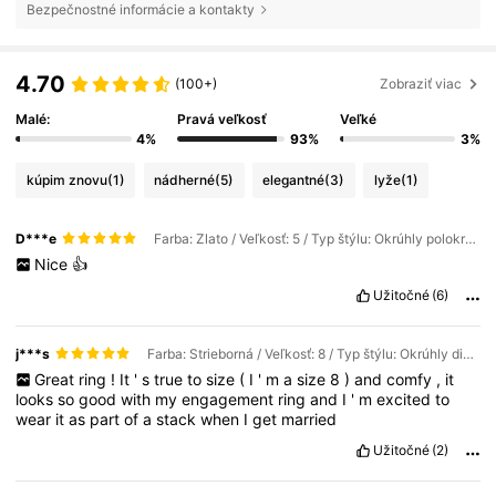
Bezpečnostné informácie a kontakty
4.70
(100+)
Zobraziť viac
Malé:
Pravá veľkosť
Veľké
4%
93%
3%
kúpim znovu
(1)
nádherné
(5)
elegantné
(3)
lyže
(1)
D***e
Farba: Zlato / Veľkosť: 5 / Typ štýlu: Okrúhly polokruhový stohovateľný prsteň - 1,5 mm
Nice
👍
Užitočné
(6)
j***s
Farba: Strieborná / Veľkosť: 8 / Typ štýlu: Okrúhly diamantový celokruhový stohovateľný prsteň - 1,8 mm
Great
ring
!
It
'
s
true
to
size
(
I
'
m
a
size
8
)
and
comfy
,
it
looks
so
good
with
my
engagement
ring
and
I
'
m
excited
to
wear
it
as
part
of
a
stack
when
I
get
married
Užitočné
(2)