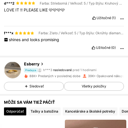
d***2
Farba: Strieborná / Veľkosť: 5 / Typ štýlu: Kruhový okrúhly stohovateľný diamantový prsteň - 1,4 mm
LOVE
IT
!!
PLEASE
LIKE
🩷🩷🩷🩷
Užitočné
(1)
f***x
Farba: Zlato / Veľkosť: 5 / Typ štýlu: Okrúhly diamantový polkruhový stohovateľný prsteň-2MM
shines
and
looks
promising
Užitočné
(0)
99K Sledovatelia
4.85
Esberry
h***3
nasledované
pred 1 hodinami
a***8
prezerá
Predajca
99K Sledovatelia
4.85
88K+ Predaných v poslednej dobe
39K+ Opakované nákupy
Sledovať
Všetky položky
99K Sledovatelia
4.85
MÔŽE SA VÁM TIEŽ PÁČIŤ
Odporúčať
Tašky a batožina
Kancelárske a školské potreby
Dom
99K Sledovatelia
4.85