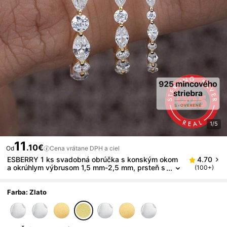
1/5
11
.10€
Od
Cena vrátane DPH a ciel
ESBERRY 1 ks svadobná obrúčka s konským okom
4.70
a okrúhlym výbrusom 1,5 mm-2,5 mm, prsteň s
(100+)
polovičným večným efektom, stohovateľný sva
dobný prsteň s kamienkami a polovičným rámikom,
zasadenie do jedného pazúra
Farba: Zlato