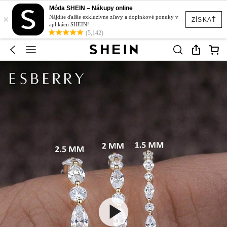
Móda SHEIN – Nákupy online
×
Nájdite ďalšie exkluzívne zľavy a doplnkové ponuky v
ZÍSKAŤ
aplikácii SHEIN!
(5,142)