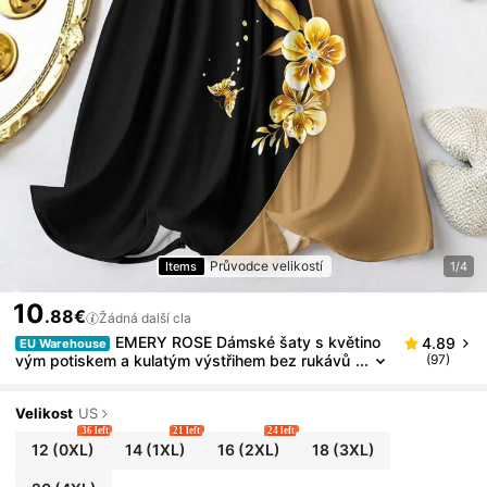
Průvodce velikostí
Items
1/4
10
.88€
Žádná další cla
EMERY ROSE Dámské šaty s květino
4.89
EU Warehouse
vým potiskem a kulatým výstřihem bez rukávů
(97)
a tílkem v plus velikostech
Velikost
US
36 left
21 left
24 left
12
(0XL)
14
(1XL)
16
(2XL)
18
(3XL)