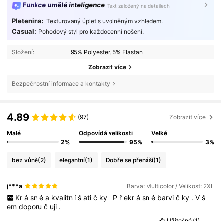
Funkce umělé inteligence
Text založený na detailech
Pletenina:
Texturovaný úplet s uvolněným vzhledem.
Casual:
Pohodový styl pro každodenní nošení.
Složení:
95% Polyester, 5% Elastan
Zobrazit více
Bezpečnostní informace a kontakty
4.89
(97)
Zobrazit více
Malé
Odpovídá velikosti
Velké
2%
95%
3%
bez vůně
(2)
elegantní
(1)
Dobře se přenáší
(1)
j***a
Barva: Multicolor / Velikost: 2XL
Kr
á
sn
é
a
kvalitn
í
š
ati
č
ky
.
P
ř
ekr
á
sn
é
barvi
č
ky
.
V
š
em
doporu
č
uji
.
Užitečné
(1)