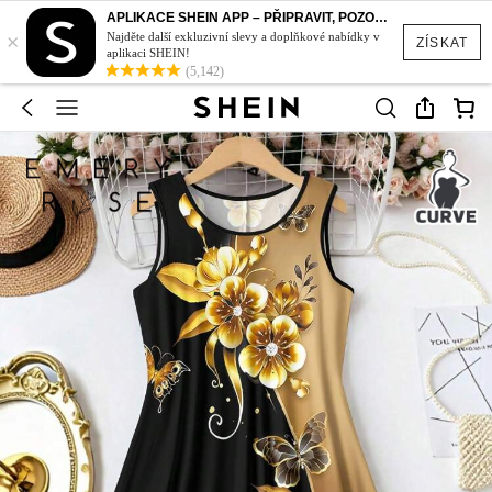
APLIKACE SHEIN APP – PŘIPRAVIT, POZOR, STYL!
×
Najděte další exkluzivní slevy a doplňkové nabídky v
ZÍSKAT
aplikaci SHEIN!
(5,142)