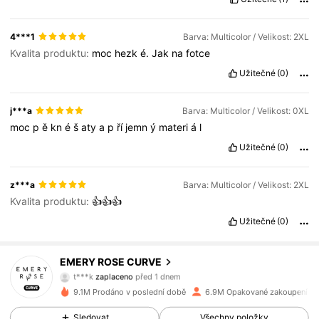
4***1
Barva: Multicolor / Velikost: 2XL
Kvalita produktu:
moc
hezk
é.
Jak
na
fotce
Užitečné
(0)
j***a
Barva: Multicolor / Velikost: 0XL
moc
p
ě
kn
é
š
aty
a
p
ří
jemn
ý
materi
á
l
Užitečné
(0)
z***a
Barva: Multicolor / Velikost: 2XL
Kvalita produktu:
👍👍👍
Užitečné
(0)
EMERY ROSE CURVE
1M Sledující
4.81
t***k
zaplaceno
před 1 dnem
9.1M Prodáno v poslední době
6.9M Opakované zakoupení
1M Sledující
4.81
Sledovat
Všechny položky