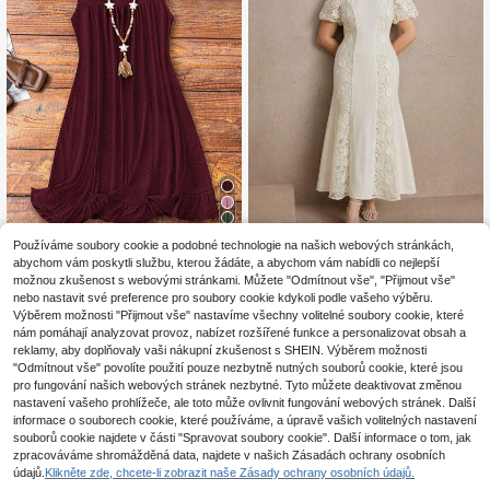
4
Používáme soubory cookie a podobné technologie na našich webových stránkách,
Anewsta
SHEIN LUNE Dámské
EU Warehouse
abychom vám poskytli službu, kterou žádáte, a abychom vám nabídli co nejlepší
12
jednobarevné šaty bez rukávů pro
možnou zkušenost s webovými stránkami. Můžete "Odmítnout vše", "Přijmout vše"
Anewsta dámské dlouhé šaty plus s
.49€
větší velikosti, na Vánoce, vínově č
78
ize na jaro/léto, nové, s kulatým výs
nebo nastavit své preference pro soubory cookie kdykoli podle vašeho výběru.
.99€
ervené
třihem, nadýchanými krátkými ruká
Výběrem možnosti "Přijmout vše" nastavíme všechny volitelné soubory cookie, které
vy, z tkaniny s barevným blokování
nám pomáhají analyzovat provoz, nabízet rozšířené funkce a personalizovat obsah a
m, rozpustnou krajkou a 3D aplikac
reklamy, aby doplňovaly vaši nákupní zkušenost s SHEIN. Výběrem možnosti
í, elegantické, s lemovkou ve stylu
"Odmítnout vše" povolíte použití pouze nezbytně nutných souborů cookie, které jsou
mořské panny
pro fungování našich webových stránek nezbytné. Tyto můžete deaktivovat změnou
nastavení vašeho prohlížeče, ale toto může ovlivnit fungování webových stránek. Další
informace o souborech cookie, které používáme, a úpravě vašich volitelných nastavení
souborů cookie najdete v části "Spravovat soubory cookie". Další informace o tom, jak
zpracováváme shromážděná data, najdete v našich Zásadách ochrany osobních
údajů.
Klikněte zde, chcete-li zobrazit naše Zásady ochrany osobních údajů.