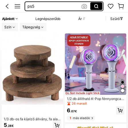
lightstick holder
trading card stand
Ajánlott
Legnépszerűbb
Ár
Szűrő
katseye lightstick
Szín
Tápegység
1/2 db állítható K-Pop fénnyongca t
artó, kompatibilis a Twice, TXT, EX
26 maradt
O, Aespa stb. hivatalos fénnyongcái
6
val, alkalmas kiállításhoz és tárolás
.07€
hoz partikra, összejövetelekre stb.,
1
más eladók
a fénnyongca nem tartozik hozzá
1/3 db-os fa kijelző állvány, fa alap,
mini kijelző állvány, kerek fa kijelző
5
.28€
polc, parasztház stílusú dekorációs