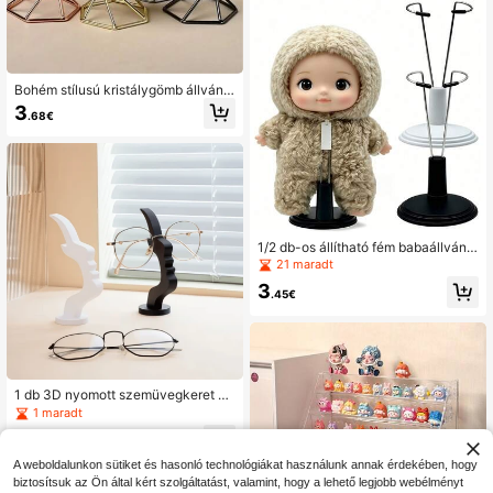
Bohém stílusú kristálygömb állvány
- Elegáns fekete, arany és rozéaran
3
.68€
y fémgömb állvány, otthoni és iroda
i dekorációhoz, ideális karácsonyi a
jándék, kecses lakberendezés, lakb
erendezés, szobadekorációs ajánd
ékok, születésnapi ballagási dekorá
ció, iskolai meglepetés, kollégiumi d
ekoráció, vissza az iskolába
1/2 db-os állítható fém babaállvány,
stílusos, 12-15 cm-es plüssmackó/fi
21 maradt
gura tartó, fekete/fehér talp, hordoz
3
ható fotózási kellékek (többszögű r
.45€
ögzítés + plüss baba tárolás)
1 db 3D nyomott szemüvegkeret –
minimalista modern szemüvegszerv
1 maradt
ező, oldalprofilos szemüvegtartó, e
3
gyszerűen összeszerelhető és műv
.57€
észeti tárolási megoldás, írószerasz
A weboldalunkon sütiket és hasonló technológiákat használunk annak érdekében, hogy
tal vagy éjjeliszekrény dekorációjá
biztosítsuk az Ön által kért szolgáltatást, valamint, hogy a lehető legjobb webélményt
hoz