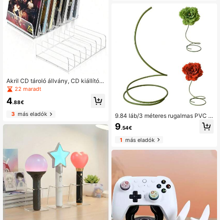
veggolyókhoz, golyókhoz, gömbök
höz, gyűjteményekhez
Akril CD tároló állvány, CD kiállító á
llvány, akár 14 standard CD tok tár
22 maradt
olására, média tároláshoz és rendsz
4
erezéshez, lakásdekorációhoz, isk
.88€
olakezdési szobadíszítéshez és isk
3
más eladók
olai kellékekhez
9.84 láb/3 méteres rugalmas PVC al
umínium kompozit virágtartó rúd, es
9
.54€
küvői dekoráció partiút virágtartó, s
zületésnapi parti háttértartó
1
más eladók