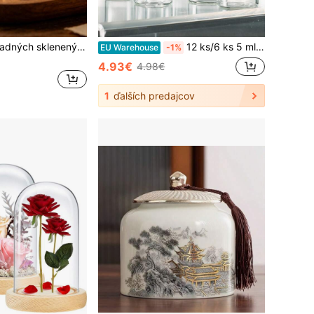
12 ks/sada priehľadných sklenených skúmaviek s gumenými zátkami | Prázdne sklenené fľaše, poháre, malé ampulky na umelecké remeslá, DIY svadobné darčeky | 15 ml/20 ml/25 ml/30 ml/40 ml/50 ml/55 ml/60 ml, priemer 3 cm
12 ks/6 ks 5 ml/10 ml/15 ml/20 ml/30 ml/50 ml malé sklenené fľaštičky, drobné sklenené ampulky, poháre s korkovými zátkami, fľaštičky s odkazmi, fľaštičky s prianiami na svadobné darčeky, darčeky na oslavu bábätka, umelecké remeslá, úložné priestory, výroba šperkov, miniatúrne umenie
EU Warehouse
-1%
4.93€
4.98€
1
ďalších predajcov