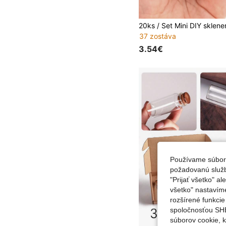
37 zostáva
3.54€
Používame súbory
požadovanú službu
"Prijať všetko" a
všetko" nastavím
rozšírené funkci
spoločnosťou SHE
súborov cookie, 