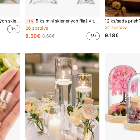
16 ks prázdnych štvorcových sklenených pohárov, darčekové nádoby na párty, potreby na ručnú tvorbu, s prírodnými korkovými viečkami, zelenými stuhami a rastlinovými nálepkami, vhodné na svadobné darčeky, DIY výrobu sviečok a párty občerstvenie
5 ks mini sklenených fliaš v tvare srdca s mäkkými korkovými zátkami, priehľadné fľaše na priania, kreatívne fľaše s hviezdičkami, driftové fľaše, dúhové fľaše pre domácich majstrov, vhodné na domáce, svadbové, párty dekorácie
-1%
31 zostáva
26 zostáva
9.18€
8.59€
8.68€