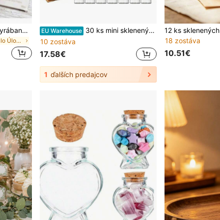
12 ks elegantných ručne vyrábaných sklenených pohárov na mandľové bonbóny, priemer 30 mm, výšky 50 mm/60 mm/70 mm/80 mm, bez bonbónov, s korkovou zátkou, na svadobné darčeky pre hostí, dekoratívne kryty na sklenené výstavné vitríny, elegantný a jednoduchý štýl, vynikajúci efekt vystavenia, ideálne na svadobnú dekoráciu, umelecké zdobenie a skladovanie darčekov na párty
30 ks mini sklenených fľaštiček DIY, priehľadné prázdne fľaštičky na správy a priania s korkom, na narodeniny, svadbu, párty, domácu dekoráciu a darčeky
EU Warehouse
18 zostáva
v Sklo Úložné boxy, fľaše a poháre
10 zostáva
10.51€
17.58€
1
ďalších predajcov