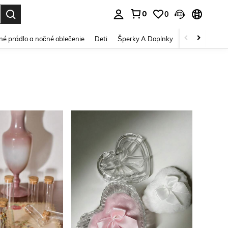
0
0
vov. Press Enter to select.
é prádlo a nočné oblečenie
Deti
Šperky A Doplnky
Krása a zdravi