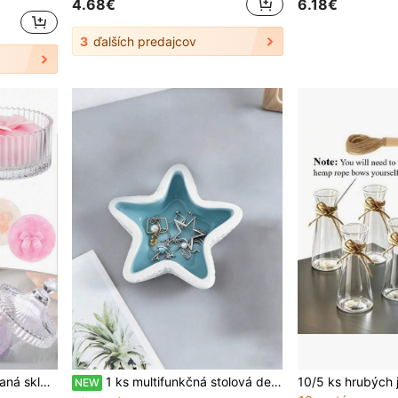
4.68€
6.18€
3
ďalších predajcov
1 ks transparentná pruhovaná sklenená kozmetická nádoba s vekom, nádoba na púdrový puff, elegantná dekoratívna úložná krabička do kúpeľne, vhodná na sypký púder, kozmetiku a drobné doplnky, úložná nádoba na toaletný stolík
1 ks multifunkčná stolová dekorácia z keramiky v tvare morského koníka, možno použiť ako popelnicičku, ideálna na dekoráciu obývacieho izbu alebo spálneho stolíka
NEW