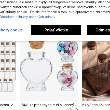
rehliadača, ale môže to ovplyvniť fungovanie webovej stránky. Ak chce
12ks/6ks-10ml/20ml/30ml Veko z kokosovej škrupiny Malé sklenené fľaštičky s korkom, minifľaštičky s hrdlom korkové zátky, malé fľaštičky s viečkami, malé sklenené fľaštičky, mini fľaštičky od elixírov, správa vo fľaši na tematickú párty, piesok
10 ks vintage bohémsky štýlových priehľadných sklenených váz, malé číre vázy, viacúčelové vázy v balení, vhodné na domácu dekoráciu, stredové ozdoby na stôl, svadobnú dekoráciu, vianočnú dekoráciu a DIY fľaše na difuzér
NEW
ívaných súboroch cookie a upraviť svoje voliteľné nastavenia súborov c
4 zostáva
16.97€
ať súbory cookie". Ďalšie informácie o tom, ako spracúvame zhromaž
10.46€
 Zásadách ochrany osobných údajov.
úbory cookie
Prijať všetko
Odmiet
30 ks sklenených fliaš s korkom, 25 ml mini sklenených fliaš na želania fľaštičky so správami sklenené fľaštičky pre umenie a remeslá, dekorácie, oslavy, svadobné priania
1/4/8 ks prázdnych mini sklenených fľaštiček v tvare srdca s korkovými uzatváračkami, prázdna mini sklenená fľaštička v tvare srdca, pamietková nádoba s korkovými uzatváračkami, priehľadná váza v tvare srdca, driftová fľaštička, na DIY remeselné výrobky, svadobnú dekoráciu, späť do školy