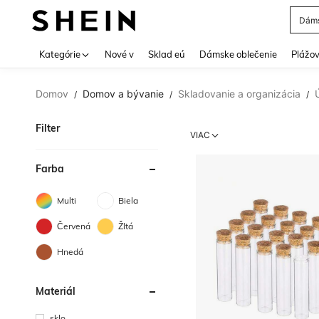
Bann
Use up 
Kategórie
Nové v
Sklad eú
Dámske oblečenie
Plážov
Domov
Domov a bývanie
Skladovanie a organizácia
/
/
/
Filter
VIAC
Farba
Multi
Biela
Červená
Žltá
Hnedá
Materiál
sklo