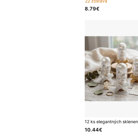
22 zostáva
8.79€
10.44€