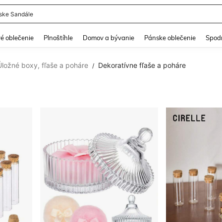
er
and down arrow keys to navigate search Nedávno vyhľadávané and Hľadanie obja
é oblečenie
Plnoštíhle
Domov a bývanie
Pánske oblečenie
Spodn
Úložné boxy, fľaše a poháre
Dekoratívne fľaše a poháre
/