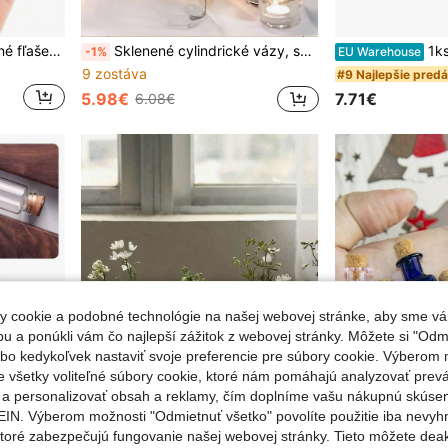
20ks / Set Mini DIY sklenené fľaše s jemnými korkovými zátkami, roztomilé fľaše
Sklenené cylindrické vázy, svietniky na piliérové alebo plávajúce sviečky, vhodné ako stolové kvetinové aranžmány a dekorácie na stôl na svadby, Vianoce a Halloween párty
1ks sklenený kryt, konzervovaný kvet, displej pr
-1%
EU Warehouse
9 zostáva
#9 Najlepšie pred
5.98€
7.71€
6.08€
 cookie a podobné technológie na našej webovej stránke, aby sme vá
 a ponúkli vám čo najlepší zážitok z webovej stránky. Môžete si "Odmi
lebo kedykoľvek nastaviť svoje preferencie pre súbory cookie. Výberom m
e všetky voliteľné súbory cookie, ktoré nám pomáhajú analyzovať prev
e a personalizovať obsah a reklamy, čím doplníme vašu nákupnú skúse
IN. Výberom možnosti "Odmietnuť všetko" povolíte použitie iba nevyh
ktoré zabezpečujú fungovanie našej webovej stránky. Tieto môžete de