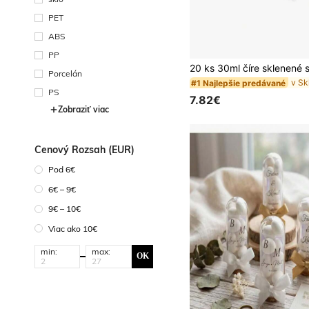
PET
ABS
PP
Porcelán
#1 Najlepšie predávané
PS
7.82€
Zobraziť viac
Cenový Rozsah (EUR)
Pod 6€
6€ – 9€
9€ – 10€
Viac ako 10€
min:
max:
OK