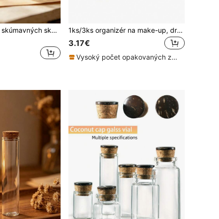
12 ks sklenených skúmavných skúmavok] 12 ks/sada priehľadných sklenených skúmavných skúmavok s korkovými zátkami | prázdne sklenené fľaše, malé flakoniky, vhodné na DIY remeslá a svadobné darčeky | možnosti kapacity: 15 ml/20 ml/25 ml/30 ml/40 ml/50 ml/55 ml/60 ml, priemer fľaše 3 cm
1ks/3ks organizér na make-up, držiak na vatové tyčinky do kúpeľne, okrúhly dávkovač podložiek/nite, na organizáciu a skladovanie
3.17€
Vysoký počet opakovaných zákazníkov