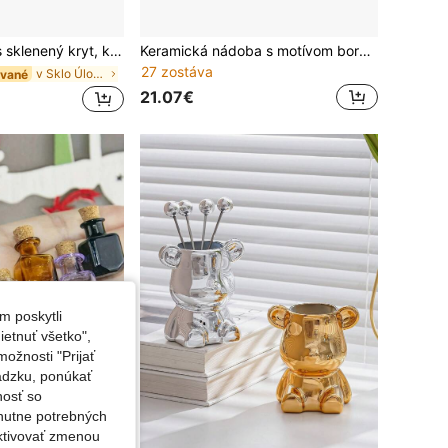
e bábiky, sklenená kupola s mäkkým dreveným dnom, kupola z džbánu Mason, váza, priehľadná kupolovitá vitrína v tvare pohára, na remeslá, rastliny, svetlá, sukulenty, trofeje, vreckové hodinky, dekorácia na stôl, vianočný darček na večierok alebo domácu oslavu
Keramická nádoba s motívom borovice, bytová dekorácia na stôl, do skrinky, na poličku, dekoratívna úložná nádoba
27 zostáva
v Sklo Úložné boxy, fľaše a poháre
ávané
21.07€
m poskytli
etnuť všetko",
ožnosti "Prijať
ádzku, ponúkať
nosť so
nutne potrebných
aktivovať zmenou