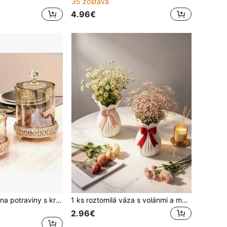
35 zostáva
4.96€
Luxusná nádoba na potraviny s krištáľovým krytom zo zlata - vintage zdobená nádoba na cukríky na dekoráciu domácnosti a organizér do kuchyne
1 ks roztomilá váza s volánmi a mašľou, biela základňa s ružovo-červenou mašľovou dekoráciou, stojan na kvetinové aranžmány, stolný kvetinový výstavný kvetináč, vhodný na pracovný stôl, mramorovú kuchynskú dosku, toaletný stolík v spálni, dekoráciu na svadobnú párty, štýl coquette cottagecore, populárny doplnok do domácnosti na sociálne siete
2.96€