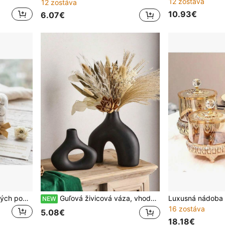
12 zostáva
12 zostáva
10.93€
6.07€
12 ks elegantných sklenených pohárov, ručne vyrábaný pohár na mandľové cukríky – sladké svadobné darčeky na párty, sklenená fľaša do vitríny s kupolou a korkom, elegantná čistá expozícia, vhodné na svadbu, umeleckú dekoráciu a ako darčekový pohár na párty
Guľová živicová váza, vhodná ako dekorácia na stôl, do spálne, do izby, do kancelárie alebo ako darček k výročiu a kolaudácii pre priateľov a rodinu.
NEW
16 zostáva
5.08€
18.18€