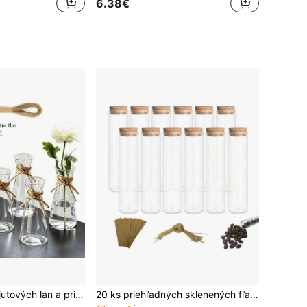
6.38€
10/5 ks hrubých jutových lán a priehľadných plastových váz, vhodné na vystavenie kvetinových kytíc, sviatočné a domáce dekorácie na svadbu, narodeninovú oslavu, obývačku, spálňu, jedálenský stôl, Vianoce, Deň vďakyvzdania, Valentín, Nový rok
20 ks priehľadných sklenených fľaštiček, 50 ml vysoké fľaštičky s drevenými uzatváračkami, DIY mini sklenené fľaštičky, sklenené fľaštičky na správy s uzatváračkami, darčekové a úložné fľaštičky, svadobná dekorácia a darčeky na párty, najlepšie darčeky na narodeniny a promóciu