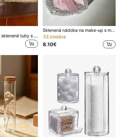
Sklenená nádoba na make-up s mašľou a viečkom a nadýchaným srdiečkovým pufom, luxusná krabička na make-up a šperky vo viktoriánskom štýle, elegantná dekorácia do kúpeľne, krásna nádoba na púder v tvare srdca, klasická nádoba na make-up, nevyhnutná pre márnivosť, ideálny darček na make-up pre ňu, pufová nádoba
Cirelle 20ks 30ml sklenené tuby s korkovými zátkami, priehľadné fľaštičky na vianočnú výzdobu, remeslá, darčeky, poháre na želania, DIY, darčeky na párty
33 zostáva
8.10€