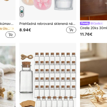
20 ks 30ml číre sklenené skúmavky, vhodné na Halloween, vianočné dekorácie, umenie a remeslá, vianočné darčeky, fľaše na priania pre domácich majstrov, svadobné darčeky, šperky, párty darčeky
Priehľadná rebrovaná sklenená nádoba na make-up s viečkom a nadýchanou labutienkou na púder, luxusná krabička na make-up a šperky vo viktoriánskom štýle, elegantná dekorácia do kúpeľne, rebrovaná dekoratívna nádoba na púder, klasická nádoba na make-up, nevyhnutná pre márnivosť, ideálny darček na úschovu make-upu pre ženy, nádoba na labutienko na púder
Cirelle
v Sklo Úložné boxy, fľaše a poháre
8.94€
11.76€