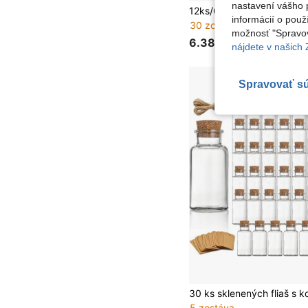
nastavení vášho p
informácií o použ
30 zostáva
možnosť "Spravov
6.38€
nájdete v našich
Spravovať s
5 zostáva