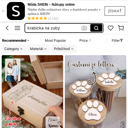
krabička na zuby
Móda SHEIN – Nákupy online
×
pokladnicka na peniaze
Nájdite ďalšie exkluzívne zľavy a doplnkové ponuky v
ZÍSKAŤ
aplikácii SHEIN!
krabicka na zuby
(5,142)
wooden photo box
memory box
Recommended
Most Popular
Price
Filter
krabička na zuby
Category
Materiál
Príležitosť