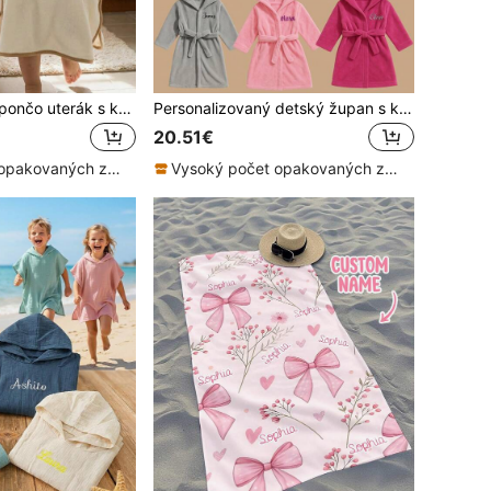
Personalizovaný pončo uterák s kapucňou pre bábätko a batoľa s vlastným menom, mäkký neopadávajúci nositeľný župan, darček na baby shower a narodeniny, na pláž
Personalizovaný detský župan s kapucňou a ušami medveďa/zajíčka/líšky, s vyšívaným menom na mieru, mäkký župan pre batoľa (12-24M), vianočný darček
20.51€
Vysoký počet opakovaných zákazníkov
Vysoký počet opakovaných zákazníkov