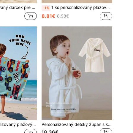
ievčatá, prispôsobený plážový uterák, bazén, plážová dekorácia, pre rodinu, Halloween, Ballet Core, odolný voči piesku
1 ks personalizovaný plážový uterák s menom v oceánskom štýle, prispôsobený detský plážový uterák, letný narodeninový darček pre deti, plážový uterák s prispôsobeným menom pre chlapcov a dievčatá, vhodný na outdoorové plážové cestovanie, plávanie, fitness, jógu, plážové doplnky, personalizovaný plážový uterák ako darček pre priateľov, dostupné v rôznych veľkostiach
-1%
8.81€
8.98€
erák, uterák do bazéna, kúpeľňový uterák, darček na sviatky, plážový uterák, cestovanie v prírode, plážový nevyhnutný predmet, personalizovaný darček
Personalizovaný detský župan s kapucňou a vlastným menom, super mäkký a savý, pohodlný a teplý pre bábätko 10–24 mesiacov, darček na kúpeľ a pláž
18.36€