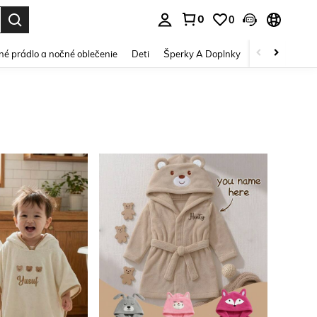
0
0
vov. Press Enter to select.
é prádlo a nočné oblečenie
Deti
Šperky A Doplnky
Krása a zdravi