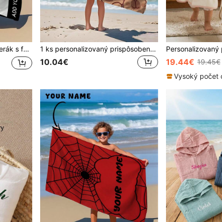
ácich zvierat, do bazéna pre dospelých, rýchloschnúci
1 ks personalizovaný prispôsobený plážový uterák pre deti, detský plážový uterák, detský kúpeľový uterák, nezbytný na pláž, do bazéna, pre chlapcov a dievčatá
10.04€
19.44€
19.45€