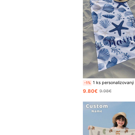
1 ks personalizovaný plážový uterák so vzorom hviezdice a mušle, personalizovaný uterák, detský uterák, bazénový uterák, osuška do kúpeľne, darček na dovolenku, plážový uterák, cestovanie v prírode, plážový nevyhnutný predmet, pláž, bazén, kúpeľňa, bazén, prenosný, personalizovaný uterák, personalizovaný plážový uterák, bazénový uterák, osuška, plážový uterák pre dievčatá, plážo
-1%
9.80€
9.98€