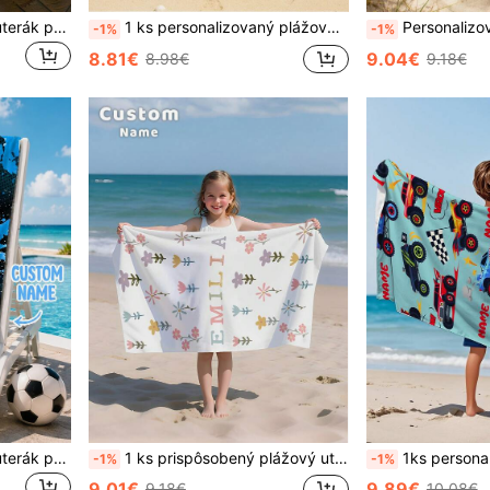
Personalizovaný plážový uterák pre deti, ideálny letný narodeninový darček, vhodný na rôzne letné príležitosti. Vhodný na pláž, do bazéna, na cestovanie, kempovanie, jógu a ďalšie scénarie, plážové potreby, bez piesku, kawaii
1 ks personalizovaný plážový uterák s menom v oceánskom štýle, prispôsobený plážový uterák pre deti, letný narodeninový darček pre deti, personalizovaný plážový uterák s menom, unisex pre chlapcov a dievčatá, vhodný na outdoor, pláž, cestovanie, plávanie, fitness, jógu, plážové doplnky, prispôsobený plážový uterák pre priateľov, dostupné v rôznych veľkostiach, multifunkčný, veľmi dekoratívny, s písmenovým vzorom, módny, moderný, farebný, roztomilý, ležérny, prispôsobený, personalizovaný, jedinečný, ideálny darček pre neho, ideálny darček pre ňu
Personalizovaný darček pre deti na letné narodeniny, letná atmosféra, plážový výlet pre d
-1%
-1%
8.81€
9.04€
8.98€
9.18€
Personalizovaný plážový uterák pre deti, ideálny letný narodeninový darček, vhodný na rôzne letné príležitosti. Vhodný na pláž, do bazéna, na cestovanie, kempovanie, jógu, ľahko prenosný, bez piesku, pre chlapcov
1 ks prispôsobený plážový uterák s motívom oceánu a pláže, plážový uterák so zvieratkami, plážový uterák s vlastným menom, personalizovaný plážový uterák pre dievčatá/chlapcov
1ks personalizovaný plážový uterák so vzorom pretekárskeho auta, personalizovaný uterák do kúpeľne, detský ut
-1%
-1%
9.01€
9.89€
9.18€
10.08€