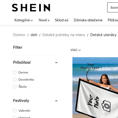
Bann
Use up 
Kategórie
Nové v
Sklad eú
Dámske oblečenie
Plážov
Domov
deti
Detské potreby na mieru
Detské uteráky 
/
/
/
Filter
VIAC
Príležitosť
Denne
Dovolenka
Škola
Festivaly
Valentín
Vianoce