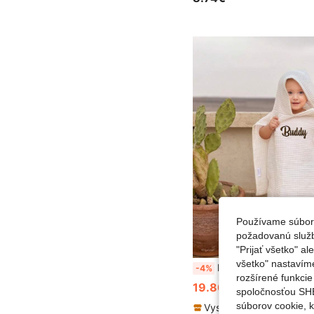
Používame súbory
požadovanú službu
"Prijať všetko" a
všetko" nastavím
Personalizovaný waffle uterák s kapucňou pre batoľa s menom, mäkký savý obal na kúpeľ a pláž, ľahký útulný
-4%
rozšírené funkci
19.80€
20.68€
spoločnosťou SHE
súborov cookie, 