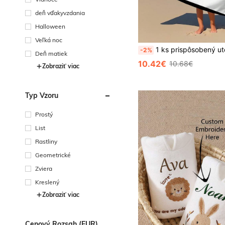
deň vďakyvzdania
Halloween
Veľká noc
1 ks prispôsobený uterák s fotkou a menom na pláž, do kúpeľa, pre dievčatá a chlapcov, svadobný pár, na Valentína, narodeniny, pre priateľov, rodinu a dom
-2%
Deň matiek
10.42€
10.68€
Zobraziť viac
Typ Vzoru
Prostý
List
Rastliny
Geometrické
Zviera
Kreslený
Zobraziť viac
Cenový Rozsah (EUR)