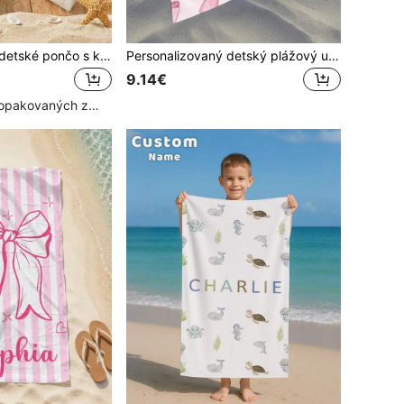
Personalizované detské pončo s kapucňou a plážový uterák (2–4 roky) s menom, mäkká priedušná rýchloschnúca tkanina, ľahké na plávanie a cestovanie, darček na narodeniny
Personalizovaný detský plážový uterák s kapucňou, prispôsobiteľný mikrovláknový plavecký uterák pre deti na bazén a cestovanie
9.14€
Vysoký počet opakovaných zákazníkov