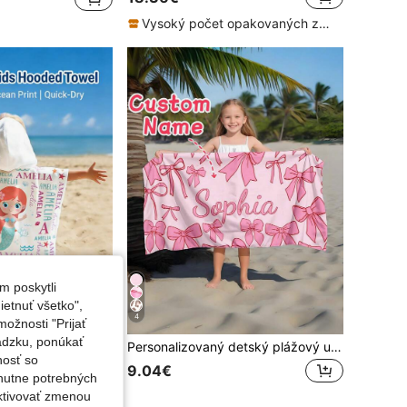
Vysoký počet opakovaných zákazníkov
m poskytli
etnuť všetko",
4
ožnosti "Prijať
ádzku, ponúkať
Personalizovaný detský kúpeľový uterák s kapucňou, plážové poncho s vlastným menom a oceánskym potlačou, rýchlo schnúci, mäkký a savý, prateľný v práčke, ideálny darček pre chlapcov a dievčatá, pre batoliatka na narodeniny, baby shower, návrat do školy, letný darček, letný základ, plavkový krycí šatník
Personalizovaný detský plážový uterák, letný darček k narodeninám, letná atmosféra, plážový výlet pre dievčatá, prispôsobený plážový uterák, bazén, pre rodinu, coquette estetika, bez piesku, darček pre dievčatá, rýchloschnúca mikrovláknina
nosť so
9.04€
nutne potrebných
aktivovať zmenou