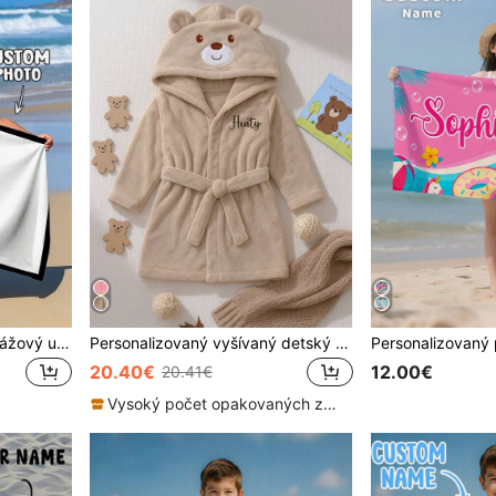
Personalizovaný detský plážový uterák, letný darček k narodeninám, letná atmosféra, plážový výlet pre dievčatá, prispôsobený plážový uterák, bazén, plážová dekorácia, letná pláž, Vacationcore, mikrovlákno
Personalizovaný vyšívaný detský uterák s kapucňou s motívom zvierat | Mäkký plyšový detský župan vhodný pre deti 12–24 mesiacov, rekvizita na fotografovanie novorodencov, savý po kúpe, darček na narodeniny
20.40€
12.00€
20.41€
Vysoký počet opakovaných zákazníkov