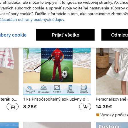
rehliadača, ale môže to ovplyvniť fungovanie webovej stránky. Ak chce
ívaných súboroch cookie a upraviť svoje voliteľné nastavenia súborov c
ať súbory cookie". Ďalšie informácie o tom, ako spracúvame zhromaž
 Zásadách ochrany osobných údajov.
úbory cookie
Prijať všetko
Odmiet
Personalizovaný plážový uterák pre deti, prispôsobený plážový uterák pre dievčatá na plážovú dovolenku, do bazéna, plážová dekorácia s monogramom
1 ks Prispôsobiteľný exkluzívny detský plážový uterák s potlačou futbalovej mládeže Glory s červenými a modrými futbalovými a energickými mládežníckymi vzormi, voľne pridajte mená a čísla, polyesterová tkanina mäkká a šetrná k pokožke, digitálna potlač s vysokým rozlíšením zaznamenáva najdôležitejšie momenty rastu, 250 g látkový plážový uterák
8.28€
14.39€