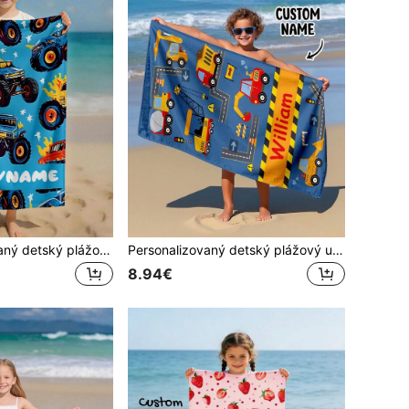
1ks personalizovaný detský plážový uterák, letný darček k narodeninám pre deti, plážový štýl, cestovanie na pláži, prispôsobený plážový uterák, bazén, plážová dekorácia
Personalizovaný detský plážový uterák bez piesku, prispôsobiteľný detský uterák na plávanie a cestovanie, doplnky
8.94€