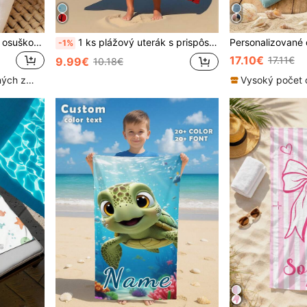
Detský župan s vyšívanou osuškou - kapucňa s levom/králikom/mačkou - mäkká detská deka s menom - personalizovaný zábal do kúpeľa Minky pre chlapcov a dievčatá
1 ks plážový uterák s prispôsobeným textom a vzorom pavučiny, personalizovaný kúpeľový uterák, detský uterák do bazéna a kúpeľne, dovolenkový darček, na outdoorové cestovanie
-1%
17.10€
17.11€
9.99€
10.18€
Vysoký počet opakovaných zákazníkov