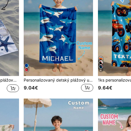
4
vý uterák pre chlapcov, darček na dovolenku, plážový uterák, pamätný darček pre svadobný pár, darček na Valentína/narodeniny
Personalizovaný detský plážový uterák, letný darček k narodeninám pre deti, letná atmosféra, dievčenský plážový výlet, plážový uterák na mieru, bazén, plážová dekorácia, vianočné darčekové potreby, viacero scenárov
9.04€
9.64€