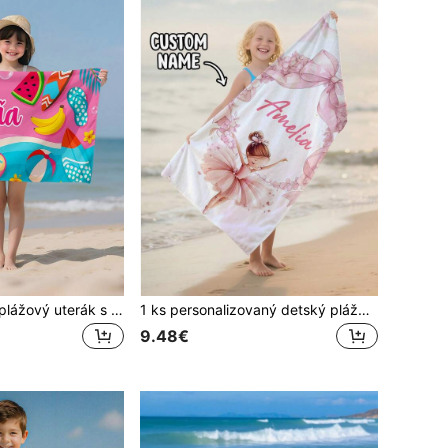
Personalizovaný plážový uterák s menom v morskom štýle, detský plážový uterák pre dievčatá a chlapcov, cestovné plavecké doplnky
1 ks personalizovaný detský plážový uterák z mikrovlákna s rýchlym schnutím pre chlapcov a dievčatá
9.48€