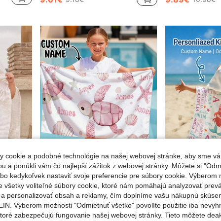
 cookie a podobné technológie na našej webovej stránke, aby sme vá
 a ponúkli vám čo najlepší zážitok z webovej stránky. Môžete si "Odmi
lebo kedykoľvek nastaviť svoje preferencie pre súbory cookie. Výberom m
e všetky voliteľné súbory cookie, ktoré nám pomáhajú analyzovať prev
 jednofarebný, ideálny darček po plávaní
1 ks personalizovaný detský mikrovláknový plážový uterák, prispôsobiteľný kúpeľový uterák na plávanie v bazéne, cestovanie, kempovanie, jógu a športové aktivity, personalizovaný darček
e a personalizovať obsah a reklamy, čím doplníme vašu nákupnú skúse
9.81€
15.74€
IN. Výberom možnosti "Odmietnuť všetko" povolíte použitie iba nevyh
ktoré zabezpečujú fungovanie našej webovej stránky. Tieto môžete de
Vysoký počet opakovaných zákazníkov