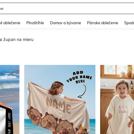
er
and down arrow keys to navigate search Nedávno vyhľadávané and Hľadanie obja
é oblečenie
Plnoštíhle
Domov a bývanie
Pánske oblečenie
Spodn
a župan na mieru