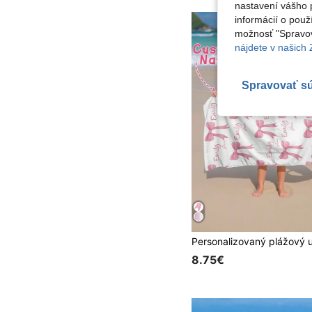
nastavení vášho p
informácií o použ
možnosť "Spravov
nájdete v našich
Spravovať s
8.75€