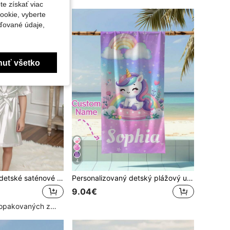
te získať viac
ookie, vyberte
ďované údaje,
nuť všetko
4
Personalizované detské saténové priedušné spánkové a domáce oblečenie s vyšívaným menom a písmenom, pre dievčatá, na kúpeľňu, spa, narodeniny a párty, darček pre kvetovú dievčatko
Personalizovaný detský plážový uterák, prispôsobený darček na narodeniny pre dievčatá, letný uterák do bazéna a kúpeľne, plážové potreby
9.04€
Vysoký počet opakovaných zákazníkov