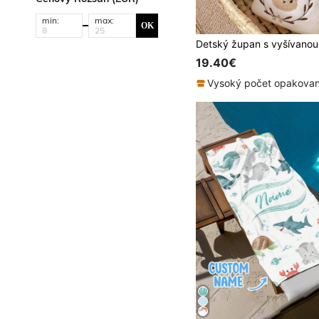
min:
max:
OK
19.40€