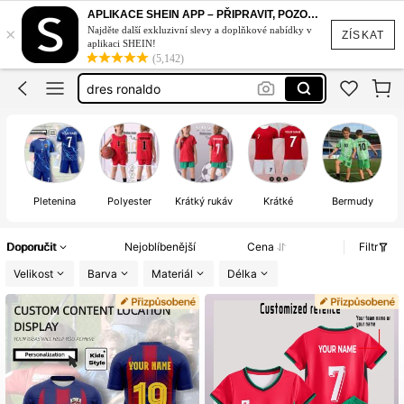
fotbalový dres
APLIKACE SHEIN APP – PŘIPRAVIT, POZOR, STYL!
×
Najděte další exkluzivní slevy a doplňkové nabídky v
lamine yamal dres
ZÍSKAT
aplikaci SHEIN!
(5,142)
dres ronaldo
ronaldo dres
dresy na fotbal
fotbalový dres
Pletenina
Polyester
Krátký rukáv
Krátké
Bermudy
Doporučit
Nejoblíbenější
Cena
Filtr
Velikost
Barva
Materiál
Délka