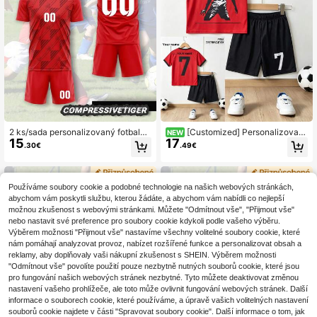
2 ks/sada personalizovaný fotbalov
[Customized] Personalizovan
NEW
15
17
ý dres pro malé chlapce – přizpůsob
á fotbalová sada s jménem a číslem
.30€
.49€
itelný potisk jména a čísla, pruhova
#7 ve stylu celebrity, 2 ks, pro chla
ný design, tričko s krátkým rukáve
pce i dívky, ležérní, kulatý výstřih, k
m + šortky, rychleschnoucí sportov
rátký rukáv a šortky, polyester, vho
ní outfit, potisk písmen, ideální dáre
dná na sport, trénink a volný čas, id
Používáme soubory cookie a podobné technologie na našich webových stránkách,
k pro něj/ni, připraven na zápas, zp
eální volba do exteriéru
abychom vám poskytli službu, kterou žádáte, a abychom vám nabídli co nejlepší
ět do školy
možnou zkušenost s webovými stránkami. Můžete "Odmítnout vše", "Přijmout vše"
nebo nastavit své preference pro soubory cookie kdykoli podle vašeho výběru.
Výběrem možnosti "Přijmout vše" nastavíme všechny volitelné soubory cookie, které
nám pomáhají analyzovat provoz, nabízet rozšířené funkce a personalizovat obsah a
reklamy, aby doplňovaly vaši nákupní zkušenost s SHEIN. Výběrem možnosti
"Odmítnout vše" povolíte použití pouze nezbytně nutných souborů cookie, které jsou
pro fungování našich webových stránek nezbytné. Tyto můžete deaktivovat změnou
nastavení vašeho prohlížeče, ale toto může ovlivnit fungování webových stránek. Další
informace o souborech cookie, které používáme, a úpravě vašich volitelných nastavení
souborů cookie najdete v části "Spravovat soubory cookie". Další informace o tom, jak