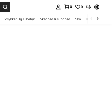
0
0
Enter to select.
Smykker Og Tilbehør
Skønhed & sundhed
Sko
Hjem Tekstiler