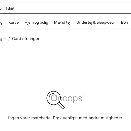
om Tshirt
and down arrow keys to navigate search Senest søgte and Søgediscovery. Press 
ng
Kurve
Hjem og bolig
Mænd tøj
Undertøj & Sleepwear
Børn
ger
Gardinforinger
/
Ingen varer matchede. Prøv venligst med andre muligheder.