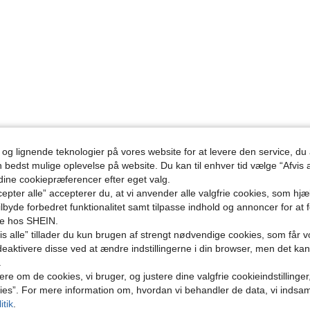
 og lignende teknologier på vores website for at levere den service, 
n bedst mulige oplevelse på website. Du kan til enhver tid vælge “Afvis a
 dine cookiepræferencer efter eget valg.
epter alle” accepterer du, at vi anvender alle valgfrie cookies, som hj
tilbyde forbedret funktionalitet samt tilpasse indhold og annoncer for at 
se hos SHEIN.
s alle” tillader du kun brugen af strengt nødvendige cookies, som får vo
eaktivere disse ved at ændre indstillingerne i din browser, men det ka
.
ere om de cookies, vi bruger, og justere dine valgfrie cookieindstillinge
ies”. For mere information om, hvordan vi behandler de data, vi indsa
itik
.