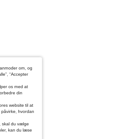
du anmoder om, og
lle”, “Accepter
ælper os med at
forbedre din
res website til at
n påvirke, hvordan
r, skal du vælge
mler, kan du læse