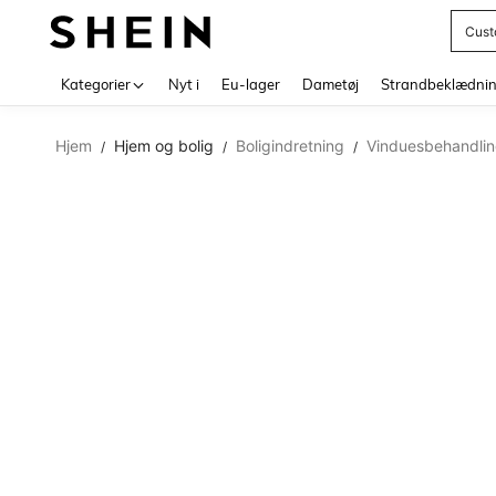
Cust
Use up 
Kategorier
Nyt i
Eu-lager
Dametøj
Strandbeklædni
Hjem
Hjem og bolig
Boligindretning
Vinduesbehandlin
/
/
/