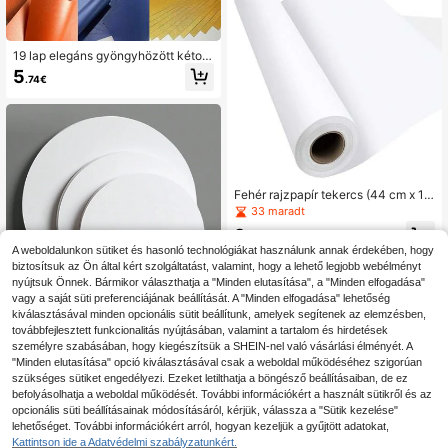
19 lap elegáns gyöngyhözött kétold
alas kartonlap (több színben is elér
5
.74€
hető) - gyöngyhözött papír/A4-A5
méret/sokoldalú dekorációs kézmű
ves papír, kézzel készített papír kár
tyákhoz, scrapbookhoz, karácsonyi
dekorációkhoz és parti kellékekhez
Fehér rajzpapír tekercs (44 cm x 10
méter) Festőállvány papírtekercs cs
33 maradt
ere festéshez, csomagoláshoz, fali
9
dekorációhoz, kézművességhez, aj
.39€
ándékcsomagoláshoz
A weboldalunkon sütiket és hasonló technológiákat használunk annak érdekében, hogy
biztosítsuk az Ön által kért szolgáltatást, valamint, hogy a lehető legjobb webélményt
nyújtsuk Önnek. Bármikor választhatja a "Minden elutasítása", a "Minden elfogadása"
vagy a saját süti preferenciájának beállítását. A "Minden elfogadása" lehetőség
kiválasztásával minden opcionális sütit beállítunk, amelyek segítenek az elemzésben,
továbbfejlesztett funkcionalitás nyújtásában, valamint a tartalom és hirdetések
20 lap kiváló minőségű kör alakú k
arton origami lapok, 230 g/m2-es k
személyre szabásában, hogy kiegészítsük a SHEIN-nel való vásárlási élményét. A
24 maradt
erek kartonlapok, alkalmas barkács
"Minden elutasítása" opció kiválasztásával csak a weboldal működéséhez szigorúan
5
oláshoz, festéshez, művészeti proje
.42€
-2%
5.58€
szükséges sütiket engedélyezi. Ezeket letilthatja a böngésző beállításaiban, de ez
ktekhez és vázlatkészítéshez, vast
befolyásolhatja a weboldal működését. További információkért a használt sütikről és az
ag és kemény anyagokhoz – három
opcionális süti beállításainak módosításáról, kérjük, válassza a "Sütik kezelése"
méret közül választhat
lehetőséget. További információkért arról, hogyan kezeljük a gyűjtött adatokat,
Kattintson ide a Adatvédelmi szabályzatunkért.