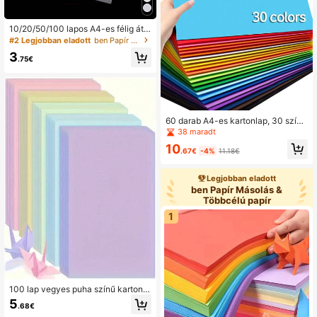
10/20/50/100 lapos A4-es félig átlá
tszó pauszpapír/üres vázlatpapír/m
#2 Legjobban eladott
ben Papír Másolás & Többcélú papír
aszkos papír barkácsoláshoz, vázla
3
tkészítéshez, írószerekhez, iskolak
.75€
ezdéshez, újévi ajándékhoz (a papí
r vékony és gyűrődésre hajlamos, a
kényelmes szállítás érdekében java
soljuk, hogy vásároljon külön példá
nyt)
60 darab A4-es kartonlap, 30 színű
kézműves színes kemény papír, okt
38 maradt
atási anyagok gyerekeknek és diák
10
oknak, papír tanulási kellékek, iskol
.67€
-4%
11.18€
akezdési alapvető kellékek
Legjobban eladott
ben Papír Másolás &
Többcélú papír
1
100 lap vegyes puha színű kartonp
apír, különböző színek, vastag, alka
5
.68€
lmas születésnapi ajándékokhoz, s