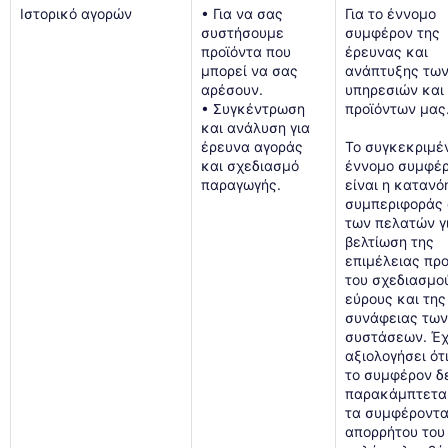
Ιστορικό αγορών
• Για να σας
Για το έννομο
συστήσουμε
συμφέρον της
προϊόντα που
έρευνας και
μπορεί να σας
ανάπτυξης τω
αρέσουν.
υπηρεσιών και
• Συγκέντρωση
προϊόντων μας
και ανάλυση για
έρευνα αγοράς
Το συγκεκριμέ
και σχεδιασμό
έννομο συμφέ
παραγωγής.
είναι η κατανό
συμπεριφοράς
των πελατών γ
βελτίωση της
επιμέλειας προ
του σχεδιασμο
εύρους και της
συνάφειας τω
συστάσεων. Έ
αξιολογήσει ότ
το συμφέρον δ
παρακάμπτετα
τα συμφέροντ
απορρήτου του