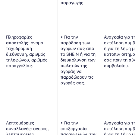
παραγωγής.
Πληροφορίες
• Για την
Αναγκαία για τ
αποστολής: όνομα,
παράδοση των
εκτέλεση συμβ
ταχυδρομική
αγορών σας από
ή για τη λήψη 
διεύθυνση, αριθμός
το SHEIN ή για τη
κατόπιν αιτήμ
τηλεφώνου, αριθμός
διευκόλυνση των
σας πριν τη σ
παραγγελίας.
πωλητών της
συμβολαίου.
αγοράς να
παραδώσουν τις
αγορές σας.
Λεπτομέρειες
• Για την
Αναγκαία για τ
συναλλαγής: αγορές,
επεξεργασία
εκτέλεση συμβ
λεπτομέρειες
παραγγελιών, την
ή για τη λήψη 