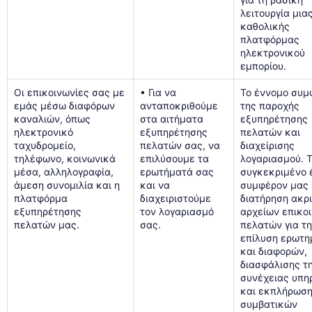
λειτουργία μια
καθολικής
πλατφόρμας
ηλεκτρονικού
εμπορίου.
Οι επικοινωνίες σας με
• Για να
Το έννομο συμ
εμάς μέσω διαφόρων
ανταποκριθούμε
της παροχής
καναλιών, όπως
στα αιτήματα
εξυπηρέτησης
ηλεκτρονικό
εξυπηρέτησης
πελατών και
ταχυδρομείο,
πελατών σας, να
διαχείρισης
τηλέφωνο, κοινωνικά
επιλύσουμε τα
λογαριασμού. 
μέσα, αλληλογραφία,
ερωτήματά σας
συγκεκριμένο 
άμεση συνομιλία και η
και να
συμφέρον μας ε
πλατφόρμα
διαχειριστούμε
διατήρηση ακρ
εξυπηρέτησης
τον λογαριασμό
αρχείων επικο
πελατών μας.
σας.
πελατών για τ
επίλυση ερωτ
και διαφορών,
διασφάλισης τ
συνέχειας υπη
και εκπλήρωση
συμβατικών