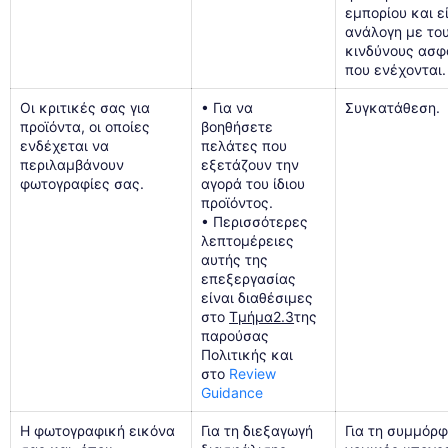
εμπορίου και ε
ανάλογη με το
κινδύνους ασφ
που ενέχονται.
Οι κριτικές σας για
• Για να
Συγκατάθεση.
προϊόντα, οι οποίες
βοηθήσετε
ενδέχεται να
πελάτες που
περιλαμβάνουν
εξετάζουν την
φωτογραφίες σας.
αγορά του ίδιου
προϊόντος.
• Περισσότερες
λεπτομέρειες
αυτής της
επεξεργασίας
είναι διαθέσιμες
στο
Τμήμα2.3
της
παρούσας
Πολιτικής και
στο
Review
Guidance
Η φωτογραφική εικόνα
Για τη διεξαγωγή
Για τη συμμόρ