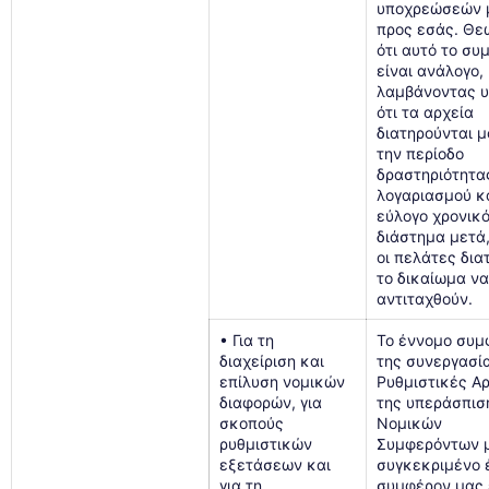
υποχρεώσεών 
προς εσάς. Θε
ότι αυτό το συ
είναι ανάλογο,
λαμβάνοντας 
ότι τα αρχεία
διατηρούνται μ
την περίοδο
δραστηριότητα
λογαριασμού κ
εύλογο χρονικ
διάστημα μετά,
οι πελάτες δια
το δικαίωμα ν
αντιταχθούν.
• Για τη
Το έννομο συμ
διαχείριση και
της συνεργασί
επίλυση νομικών
Ρυθμιστικές Αρ
διαφορών, για
της υπεράσπισ
σκοπούς
Νομικών
ρυθμιστικών
Συμφερόντων μ
εξετάσεων και
συγκεκριμένο 
για τη
συμφέρον μας ε