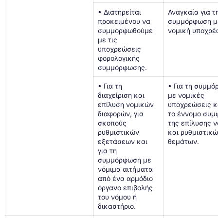
• Διατηρείται
Αναγκαία για τ
προκειμένου να
συμμόρφωση μ
συμμορφωθούμε
νομική υποχρέ
με τις
υποχρεώσεις
φορολογικής
συμμόρφωσης.
• Για τη
• Για τη συμμ
διαχείριση και
με νομικές
επίλυση νομικών
υποχρεώσεις κα
διαφορών, για
το έννομο συμ
σκοπούς
της επίλυσης 
ρυθμιστικών
και ρυθμιστικ
εξετάσεων και
θεμάτων.
για τη
συμμόρφωση με
νόμιμα αιτήματα
από ένα αρμόδιο
όργανο επιβολής
του νόμου ή
δικαστήριο.