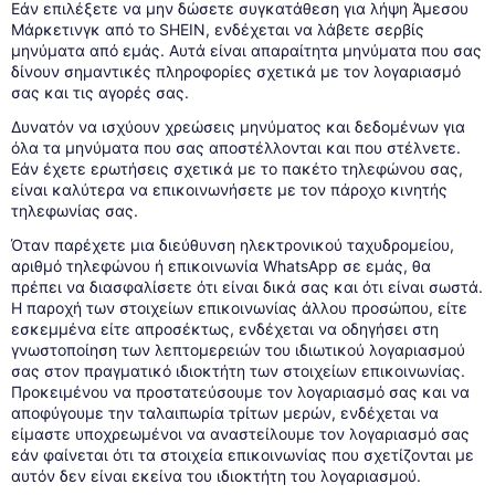
Εάν επιλέξετε να μην δώσετε συγκατάθεση για λήψη Άμεσου
Μάρκετινγκ από το SHEIN, ενδέχεται να λάβετε σερβίς
μηνύματα από εμάς. Αυτά είναι απαραίτητα μηνύματα που σας
δίνουν σημαντικές πληροφορίες σχετικά με τον λογαριασμό
σας και τις αγορές σας.
Δυνατόν να ισχύουν χρεώσεις μηνύματος και δεδομένων για
όλα τα μηνύματα που σας αποστέλλονται και που στέλνετε.
Εάν έχετε ερωτήσεις σχετικά με το πακέτο τηλεφώνου σας,
είναι καλύτερα να επικοινωνήσετε με τον πάροχο κινητής
τηλεφωνίας σας.
Όταν παρέχετε μια διεύθυνση ηλεκτρονικού ταχυδρομείου,
αριθμό τηλεφώνου ή επικοινωνία WhatsApp σε εμάς, θα
πρέπει να διασφαλίσετε ότι είναι δικά σας και ότι είναι σωστά.
Η παροχή των στοιχείων επικοινωνίας άλλου προσώπου, είτε
εσκεμμένα είτε απροσέκτως, ενδέχεται να οδηγήσει στη
γνωστοποίηση των λεπτομερειών του ιδιωτικού λογαριασμού
σας στον πραγματικό ιδιοκτήτη των στοιχείων επικοινωνίας.
Προκειμένου να προστατεύσουμε τον λογαριασμό σας και να
αποφύγουμε την ταλαιπωρία τρίτων μερών, ενδέχεται να
είμαστε υποχρεωμένοι να αναστείλουμε τον λογαριασμό σας
εάν φαίνεται ότι τα στοιχεία επικοινωνίας που σχετίζονται με
αυτόν δεν είναι εκείνα του ιδιοκτήτη του λογαριασμού.