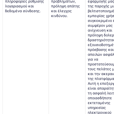
πληροφορίες ρύθμισης
προβλημάτων,
εφαρμογής μας
λογαριασμού και
πρόληψη απάτης
της παροχής μ
δεδομένα σύνδεσης.
και έλεγχος
βελτιστοποιημ
κινδύνου.
εμπειρίας χρήσ
συγκεκριμένο 
συμφέρον μας 
ανίχνευση και
πρόληψη δολε
δραστηριότητα
εξουσιοδοτημέ
πρόσβασης και
απειλών ασφάλ
για να
προστατεύσου
τους πελάτες 
και την ακεραι
της πλατφόρμα
Αυτή η επεξερ
είναι απαραίτη
τη ασφαλή λειτ
οποιασδήποτε
εκτεταμένης
υπηρεσίας
ηλεκτρονικού