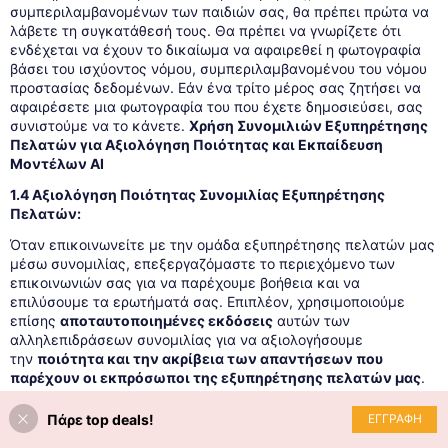
συμπεριλαμβανομένων των παιδιών σας, θα πρέπει πρώτα να
λάβετε τη συγκατάθεσή τους. Θα πρέπει να γνωρίζετε ότι
ενδέχεται να έχουν το δικαίωμα να αφαιρεθεί η φωτογραφία
βάσει του ισχύοντος νόμου, συμπεριλαμβανομένου του νόμου
προστασίας δεδομένων. Εάν ένα τρίτο μέρος σας ζητήσει να
αφαιρέσετε μια φωτογραφία του που έχετε δημοσιεύσει, σας
συνιστούμε να το κάνετε.
Χρήση Συνομιλιών Εξυπηρέτησης
Πελατών για Αξιολόγηση Ποιότητας και Εκπαίδευση
Μοντέλων AI
1.4 Αξιολόγηση Ποιότητας Συνομιλίας Εξυπηρέτησης
Πελατών:
Όταν επικοινωνείτε με την ομάδα εξυπηρέτησης πελατών μας
μέσω συνομιλίας, επεξεργαζόμαστε το περιεχόμενο των
επικοινωνιών σας για να παρέχουμε βοήθεια και να
επιλύσουμε τα ερωτήματά σας. Επιπλέον, χρησιμοποιούμε
επίσης
αποταυτοποιημένες εκδόσεις
αυτών των
αλληλεπιδράσεων συνομιλίας για να αξιολογήσουμε
την
ποιότητα και την ακρίβεια των απαντήσεων που
παρέχουν οι εκπρόσωποι της εξυπηρέτησης πελατών μας
.
Αυτή η αξιολόγηση διεξάγεται χρησιμοποιώντας
τόσο
ανθρώπινη αναθεώρηση
όσο και
εργαλεία αξιολόγησης
Πάρε top deals!
ΕΓΓΡΑΦΗ
ποιότητας χρησιμοποιώντας AI.
Αυτά τα εργαλεία μας