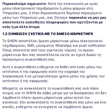
Παρακαλούμε σημειώστε:
Κατά την επικοινωνία με εμάς
μέσω ηλεκτρονικού ταχυδρομείου ή μέσω φορμών στις
Υπηρεσίες μας, ή όταν δημοσιοποιείτε δημόσια περιεχόμενο
μέσω των Υπηρεσιών μας, σας ζητούμε
παρακαλώ να μην μας
αποστείλετε ευαίσθητες πληροφορίες που σχετίζονται με
εσάς ή με άλλα άτομα.
1.2 ΣΗΜΕΙΩΣΗ ΣΧΕΤΙΚΆ ΜΕ ΤΟ ΆΜΕΣΟ ΜΆΡΚΕΤΙΝΓΚ
Το SHEIN αποστέλλει άμεσο μάρκετινγκ μέσω ηλεκτρονικού
ταχυδρομείου, SMS, μηνύματος WhatsApp και push notification.
Όπως απαιτείται από τους σχετικούς νόμους, το άμεσο
μάρκετινγκ δεν σας αποστέλλεται εκτός αν έχετε δώσει τη
προηγούμενη συγκατάθεσή σας.
Αυτή η συγκατάθεση ενδέχεται να δοθεί από εσάς μέσω του
ιστότοπου ή της εφαρμογής κατά την εγγραφή του
λογαριασμού ή σε μεταγενέστερο χρόνο μέσω της χρήσης του
ιστότοπου ή της εφαρμογής.
Μπορείτε να ανακαλέσετε τη συγκατάθεσή σας ανά πάσα
στιγμή, και το SHEIN θα λάβει μέτρα για να διασφαλίσει ότι δεν
λαμβάνετε πλέον άμεσο μάρκετινγκ μέσω αυτού του
καναλιού. Εάν ανακαλέσετε τη συγκατάθεσή σας μόνο για ένα
κανάλι, ενδέχεται να συνεχίσετε να λαμβάνετε άμεσο