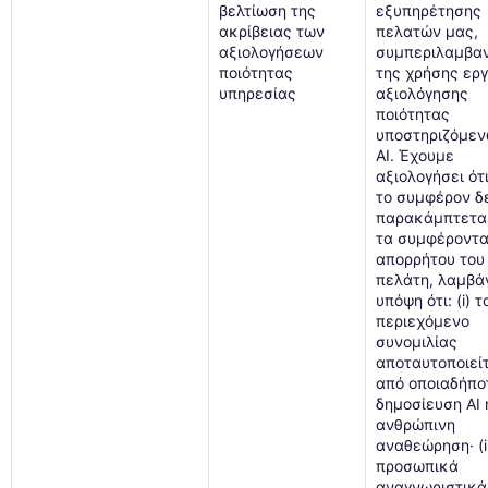
βελτίωση της
εξυπηρέτησης
ακρίβειας των
πελατών μας,
αξιολογήσεων
συμπεριλαμβα
ποιότητας
της χρήσης ερ
υπηρεσίας
αξιολόγησης
ποιότητας
υποστηριζόμεν
AI. Έχουμε
αξιολογήσει ότ
το συμφέρον δ
παρακάμπτετα
τα συμφέροντ
απορρήτου του
πελάτη, λαμβά
υπόψη ότι: (i) τ
περιεχόμενο
συνομιλίας
αποταυτοποιείτ
από οποιαδήπο
δημοσίευση AI 
ανθρώπινη
αναθεώρηση· (ii
προσωπικά
αναγνωριστικά