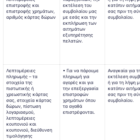
επιστροφής και
εκτέλεση του
κατόπιν αιτήμ
επιστροφής χρημάτων,
συμβολαίου μας
σας πριν τη σ
αριθμός κάρτας δώρων
με εσάς και την
συμβολαίου.
εκπλήρωση των
αιτημάτων
εξυπηρέτησης
πελατών.
Λεπτομέρειες
• Για να πάρουμε
Αναγκαία για τ
πληρωμής – τα
πληρωμή για
εκτέλεση συμβ
στοιχεία της
αγορές και για
ή για τη λήψη 
πιστωτικής ή
την επεξεργασία
κατόπιν αιτήμ
χρεωστικής κάρτας
επιστροφών
σας πριν τη σ
σας, στοιχεία κάρτας
χρημάτων όπου
συμβολαίου.
δώρων, πίστωση
τα αγαθά
λογαριασμού,
επιστρέφονται.
λεπτομέρειες
κουπονιού και
κουπονιού, διεύθυνση
τιμολόγησης