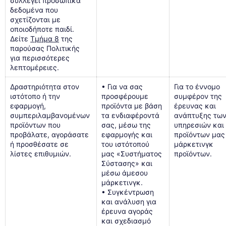
συλλέγει προσωπικά
δεδομένα που
σχετίζονται με
οποιοδήποτε παιδί.
Δείτε
Τμήμα 8
της
παρούσας Πολιτικής
για περισσότερες
λεπτομέρειες.
Δραστηριότητα στον
• Για να σας
Για το έννομο
ιστότοπο ή την
προσφέρουμε
συμφέρον της
εφαρμογή,
προϊόντα με βάση
έρευνας και
συμπεριλαμβανομένων
τα ενδιαφέροντά
ανάπτυξης τω
προϊόντων που
σας, μέσω της
υπηρεσιών και
προβάλατε, αγοράσατε
εφαρμογής και
προϊόντων μας 
ή προσθέσατε σε
του ιστότοπού
μάρκετινγκ
λίστες επιθυμιών.
μας «Συστήματος
προϊόντων.
Σύστασης» και
μέσω άμεσου
μάρκετινγκ.
• Συγκέντρωση
και ανάλυση για
έρευνα αγοράς
και σχεδιασμό