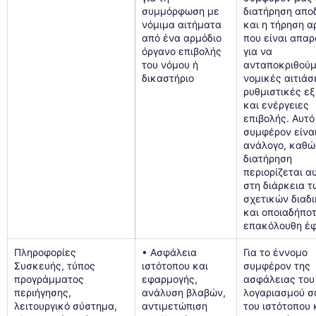
συμμόρφωση με
διατήρηση απο
νόμιμα αιτήματα
και η τήρηση α
από ένα αρμόδιο
που είναι απαρ
όργανο επιβολής
για να
του νόμου ή
ανταποκριθούμ
δικαστήριο
νομικές αιτιάσ
ρυθμιστικές ε
και ενέργειες
επιβολής. Αυτό
συμφέρον είνα
ανάλογο, καθώ
διατήρηση
περιορίζεται α
στη διάρκεια τ
σχετικών διαδ
και οποιαδήπο
επακόλουθη έφ
Πληροφορίες
• Ασφάλεια
Για το έννομο
Συσκευής, τύπος
ιστότοπου και
συμφέρον της
προγράμματος
εφαρμογής,
ασφάλειας του
περιήγησης,
ανάλυση βλαβών,
λογαριασμού σ
λειτουργικό σύστημα,
αντιμετώπιση
του ιστότοπου 