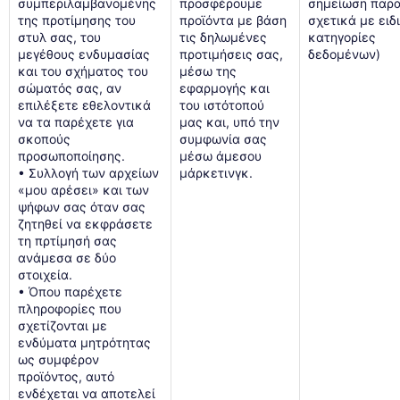
συμπεριλαμβανομένης
προσφέρουμε
σημείωση παρ
της προτίμησης του
προϊόντα με βάση
σχετικά με ειδ
στυλ σας, του
τις δηλωμένες
κατηγορίες
μεγέθους ενδυμασίας
προτιμήσεις σας,
δεδομένων)
και του σχήματος του
μέσω της
σώματός σας, αν
εφαρμογής και
επιλέξετε εθελοντικά
του ιστότοπού
να τα παρέχετε για
μας και, υπό την
σκοπούς
συμφωνία σας
προσωποποίησης.
μέσω άμεσου
• Συλλογή των αρχείων
μάρκετινγκ.
«μου αρέσει» και των
ψήφων σας όταν σας
ζητηθεί να εκφράσετε
τη πρτίμησή σας
ανάμεσα σε δύο
στοιχεία.
• Όπου παρέχετε
πληροφορίες που
σχετίζονται με
ενδύματα μητρότητας
ως συμφέρον
προϊόντος, αυτό
ενδέχεται να αποτελεί