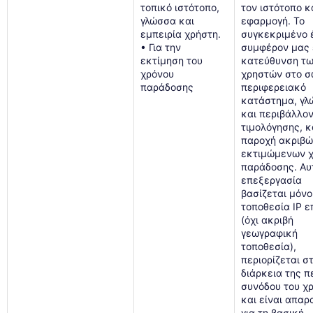
τοπικό ιστότοπο,
τον ιστότοπο κ
γλώσσα και
εφαρμογή. Το
εμπειρία χρήστη.
συγκεκριμένο 
• Για την
συμφέρον μας ε
εκτίμηση του
κατεύθυνση τ
χρόνου
χρηστών στο 
παράδοσης
περιφερειακό
κατάστημα, γ
και περιβάλλο
τιμολόγησης, κ
παροχή ακριβ
εκτιμώμενων 
παράδοσης. Αυ
επεξεργασία
βασίζεται μόνο
τοποθεσία IP ε
(όχι ακριβή
γεωγραφική
τοποθεσία),
περιορίζεται σ
διάρκεια της π
συνόδου του χ
και είναι απαρ
για τη βασική