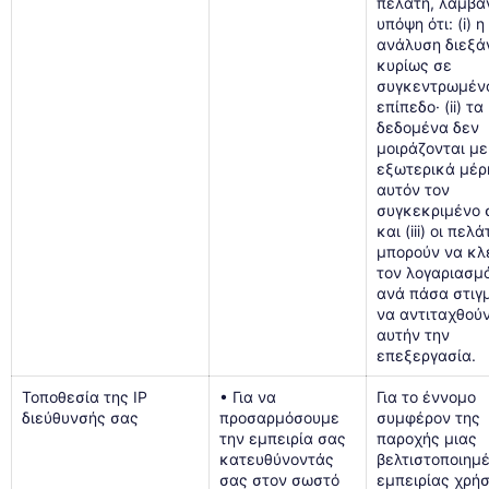
πελάτη, λαμβά
υπόψη ότι: (i) η
ανάλυση διεξά
κυρίως σε
συγκεντρωμέν
επίπεδο· (ii) τα
δεδομένα δεν
μοιράζονται με
εξωτερικά μέρ
αυτόν τον
συγκεκριμένο 
και (iii) οι πελ
μπορούν να κλ
τον λογαριασμ
ανά πάσα στιγ
να αντιταχθού
αυτήν την
επεξεργασία.
Τοποθεσία της IP
• Για να
Για το έννομο
διεύθυνσής σας
προσαρμόσουμε
συμφέρον της
την εμπειρία σας
παροχής μιας
κατευθύνοντάς
βελτιστοποιημ
σας στον σωστό
εμπειρίας χρήσ