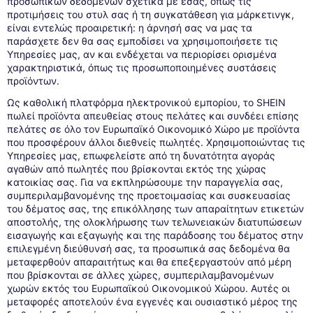
προσωπικών δεδομένων σχετικά με εσάς, όπως τις
προτιμήσεις του στυλ σας ή τη συγκατάθεση για μάρκετινγκ,
είναι εντελώς προαιρετική: η άρνησή σας να μας τα
παράσχετε δεν θα σας εμποδίσει να χρησιμοποιήσετε τις
Υπηρεσίες μας, αν και ενδέχεται να περιορίσει ορισμένα
χαρακτηριστικά, όπως τις προσωποποιημένες συστάσεις
προϊόντων.
Ως καθολική πλατφόρμα ηλεκτρονικού εμπορίου, το SHEIN
πωλεί προϊόντα απευθείας στους πελάτες και συνδέει επίσης
πελάτες σε όλο τον Ευρωπαϊκό Οικονομικό Χώρο με προϊόντα
που προσφέρουν άλλοι διεθνείς πωλητές. Χρησιμοποιώντας τις
Υπηρεσίες μας, επωφελείστε από τη δυνατότητα αγοράς
αγαθών από πωλητές που βρίσκονται εκτός της χώρας
κατοικίας σας. Για να εκπληρώσουμε την παραγγελία σας,
συμπεριλαμβανομένης της προετοιμασίας και συσκευασίας
του δέματος σας, της επικόλλησης των απαραίτητων ετικετών
αποστολής, της ολοκλήρωσης των τελωνειακών διατυπώσεων
εισαγωγής και εξαγωγής και της παράδοσης του δέματος στην
επιλεγμένη διεύθυνσή σας, τα προσωπικά σας δεδομένα θα
μεταφερθούν απαραιτήτως και θα επεξεργαστούν από μέρη
που βρίσκονται σε άλλες χώρες, συμπεριλαμβανομένων
χωρών εκτός του Ευρωπαϊκού Οικονομικού Χώρου. Αυτές οι
μεταφορές αποτελούν ένα εγγενές και ουσιαστικό μέρος της