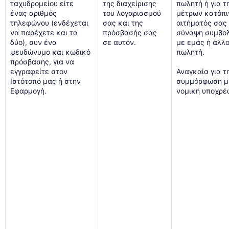
ταχυδρομείου είτε
της διαχείρισης
πωλητή ή για τ
ένας αριθμός
του λογαριασμού
μέτρων κατόπι
τηλεφώνου (ενδέχεται
σας και της
αιτήματός σας 
να παρέχετε και τα
πρόσβασής σας
σύναψη συμβο
δύο), συν ένα
σε αυτόν.
με εμάς ή άλλ
ψευδώνυμο και κωδικό
πωλητή.
πρόσβασης, για να
εγγραφείτε στον
Αναγκαία για τ
Ιστότοπό μας ή στην
συμμόρφωση μ
Εφαρμογή.
νομική υποχρέ