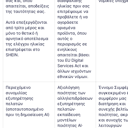
σας και, όπου
διασφάλισης
νομικές υποχρ
απαιτείται, αποδείξεις
ηλικίας πριν σας
της ταυτότητας σας.
επιτρέψουμε να
προβάλετε ή να
Αυτά επεξεργάζονται
αγοράσετε
από τρίτο μέρος και
ορισμένα
μόνο το θετικό ή
προϊόντα, όπου
αρνητικό αποτέλεσμα
αυτός ο
της ελέγχου ηλικίας
περιορισμός σε
επιστρέφεται στο
ενηλίκους
SHEIN.
απαιτείται βάσει
του EU Digital
Services Act και
άλλων ισχυόντων
εθνικών νόμων.
Περιεχόμενο
Αξιολόγηση
Έννομο Συμφέρ
συνομιλίας
ποιότητας των
συγκεκριμένο 
εξυπηρέτησης
αλληλεπιδράσεων
συμφέρον μας ε
πελατών
εξυπηρέτησης
διατήρηση και
(αποταυτοποιημένο
πελατών·
συνεχής βελτί
πριν τη δημοσίευση AI)
εκπαίδευση
ποιότητας, ακρ
μοντέλων
και συνοχής τ
ποιότητας AI·
λειτουργιών