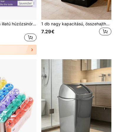
100db Levendula illatú húzózsinóros szemeteszsákok, Extra nagy méretű, vastagabb, többcélú, nagy sűrűségű polietilén eldobható szagtaszító szemeteszsákok konyhába, fürdőszobába, hálószobába, nappaliba, mellékhelyiségbe
1 db nagy kapacitású, összehajtható, vastagított, szakadásálló, szivacsos fogantyúval ellátott szemeteskosár, helytakarékos tárolóedény otthonra, irodába és konyhába
7.29€