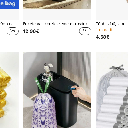
1-65 gallon 100db/50db/10db nagy teherbírású X-nagy fekete/átlátszó szemeteszsákok ipari csomagoló táska szemeteszsákok magas konyhai, zöldséges táska nagy átlátszó/fekete szemeteszsákok ipari minőségű szemeteszsákok
Fekete vas kerek szemeteskosár rácsos nyílásokkal, irodákba, szobákba, fürdőszobákba, fedél nélküli kivitelben. Stabil szerkezet, kevés helyet foglal, könnyen elhelyezhető az íróasztal alatt vagy szűk sarkokban.
1 maradt
12.96€
4.58€