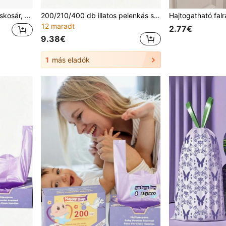
tós szemeteskosár kielégi a napi hulladéktávolítási igényeket.
200/210/400 db illatos pelenkás szemeteszsák/háziállat umai zsák, makaronlila, vastagított, szivárgásmentes, szagcsökkentő zsákok adagoló dobozzal
12 maradt
2.77€
9.38€
1
más eladók