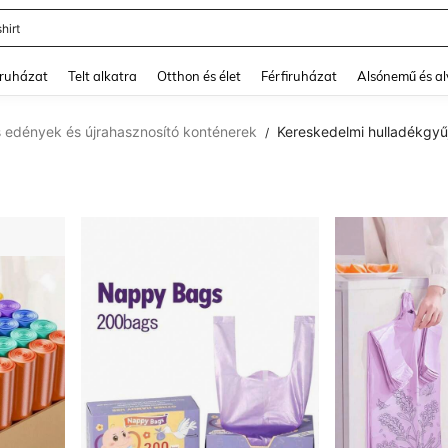
trikó
and down arrow keys to navigate search Legutóbb keresett and Keresés felfedezé
ruházat
Telt alkatra
Otthon és élet
Férfiruházat
Alsónemű és a
 edények és újrahasznosító konténerek
Kereskedelmi hulladékgy
/