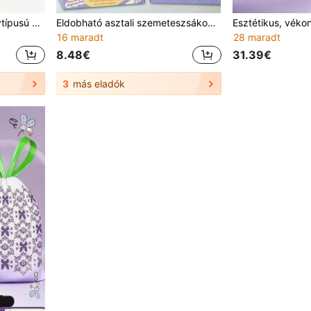
1/200/210/400 db mellénytípusú pelenká és háziállat ürülékgyűjtő zacskó, vastag, szivárgásmentes, szagcsökkentő, fogantyúval, könnyen kötözhető, illatos levendula umai szemetes zacskó, pelenkágyűjtő refill Genie Angelcare vödrökhöz, utazó anyáknak, sétáltatáshoz, babakezeléshez és otthoni rendszerezéshez
Eldobható asztali szemeteszsákok pelenkatároló táskák
16 maradt
28 maradt
8.48€
31.39€
3
más eladók