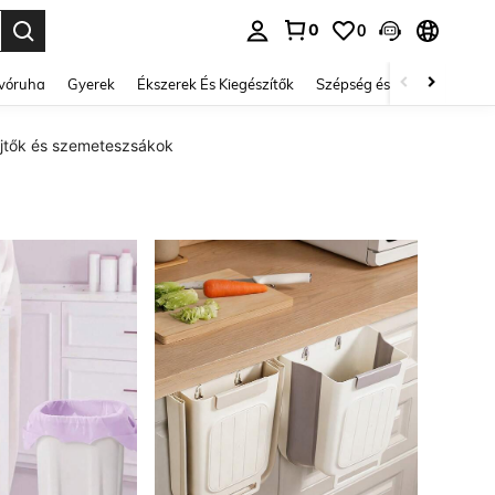
0
0
se. Press Enter to select.
lvóruha
Gyerek
Ékszerek És Kiegészítők
Szépség és egészség
Ci
űjtők és szemeteszsákok