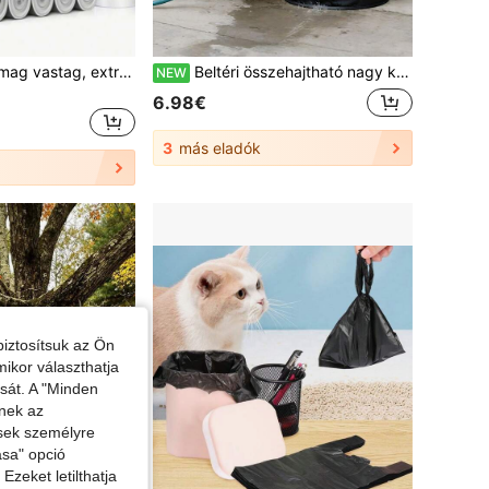
15 db/75 db/csomag vastag, extra nagy húzózsinóros szemeteszsákok, fehér fogantyúkkal, alkalmas konyhába, irodába, hálószobába, fürdőszobába, 4 gallonos szemetesek, kényelmesen hordozhatók (15 db/1 tekercses próbacsomagban is kapható), konyhai, fürdőszobás, otthoni, háztartási beszállítók
Beltéri összehajtható nagy kapacitású Oxford anyagú újrahasznosító kosár, speciális PET italüveg-befizetési tárológyűjtő, helytakarékos összehajtható konténer nyári műanyag italüveg válogatáshoz és tároláshoz
NEW
6.98€
3
más eladók
iztosítsuk az Ön
mikor választhatja
ását. A "Minden
enek az
ések személyre
ása" opció
zeket letilthatja