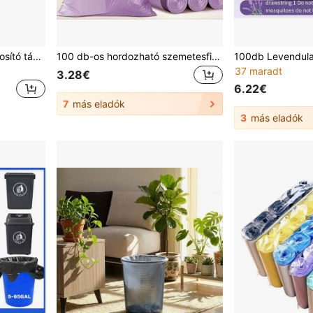
Újrahasználható újrahasznosító táskák, 3 darabos szett, otthoni, konyhai, udvari és irodai külön újrahasznosító kukás szetthez – hulladékválogató rendező
100 db-os hordozható szemetesfiók, otthonra, partira alkalmas, lila szemeteszsákok
37 maradt
3.28€
6.22€
7
más eladók
3
más eladók