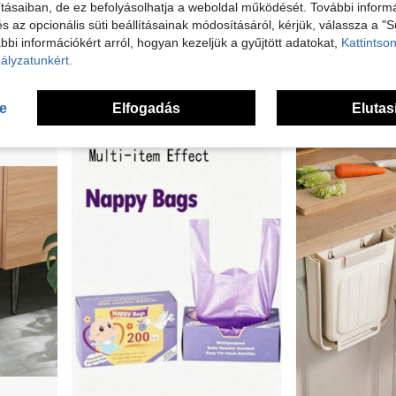
tásaiban, de ez befolyásolhatja a weboldal működését. További informá
és az opcionális süti beállításainak módosításáról, kérjük, válassza a "S
bbi információkért arról, hogyan kezeljük a gyűjtött adatokat,
Kattintson
1 tekercs 81 db nagy rajzfilm kiskutya mintás zsinóros szemeteszsák, vastag és tartós többfunkciós nagy sűrűségű polietilén egyszer használatos zacskók, otthonra, irodába, hálószobába és egyéb helyekre, konyhába, fürdőszobába és háztartási kiegészítőkhöz
Fekete vastagított szemeteszsákok, szoros zárású és szivárgásmentes szélekkel, 70 fontig terhelhető, 4 méretben elérhető, otthoni, konyhai, irodai, udvari és kereskedelmi használatra, többfunkciós szemettároló zsákok
Nagy méretű Halloween kerti hulladékzsák csavaros záróval, ő
ályzatunkért.
NEW
4.08€
4.08€
se
Elfogadás
Elutas