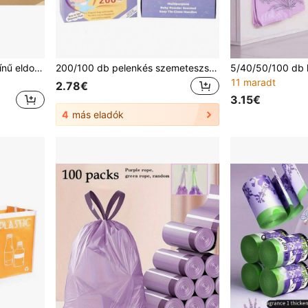
5 tekercs véletlenszerű színű eldobható szemeteszsák - Kis konyhai és háztartási szemeteszsákok, többcélú műanyag hulladékzsákok hálószobába, fürdőszobába, nappaliba - rózsaszín, sárga, zöld, kék, lila, fekete, fürdőszobai hulladékkezelő | Praktikus hulladékkezelő tekercsek | Átlátszó műanyag csomagolás
200/100 db pelenkés szemeteszsák, háziállat ürülékzsák, szivárgásmentes és szagcsökkentő, könnyen rögzíthető kialakítással, vastag és tartós, kiszedhető dobozos, makaronlila, mellénycsillapó fogantyúval, illatos, utazó anyáknak, otthoni tároláshoz, többfunkciós takarításhoz, pelenkés szemeteszsák, háziállat tisztítás, otthoni rendszerezés, utazáshoz
11 maradt
2.78€
3.15€
4
más eladók