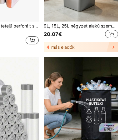
Többszínű, lapos tetejű perforált szemeteszsákok, amelyek előnyei az erő, a szúrásállóság, a nagy teherbírás, a nagy kapacitás, a könnyű téphetőség és a hordozhatóság, tökéletesen megfelelnek a háztartások, konyhák, fürdőszobák és irodai kollégiumok átfogó tisztítási és tárolási igényeinek.
9L, 15L, 25L négyzet alakú szemeteskosarak, nagy kapacitással, lezárható és szagcsökkentő kialakítással, könnyen tisztítható, tartós, deformációmentes anyagból, irodákba és otthonokba, kiváló tárolási kiegészítő
20.07€
4
más eladók