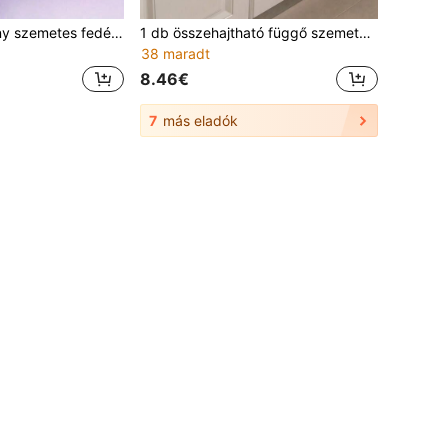
Esztétikus, vékony szemetes fedéllel + levendula illatú húzózsinóros szemeteszsák készlet - szakadásálló, vastagított szemeteskészlet fürdőszobába, konyhába és otthoni használatra
1 db összehajtható függő szemeteskosár, konyhaszekrényajtókra és falra akasztható, étkezési hulladékra, szemeteszsák tartónak is használható,L de a fürdőszobába, konyhaszekrénybe, hálószobába és egyéb helyekre, multifunkciós fürdőszobai szemeteskosár
38 maradt
8.46€
7
más eladók