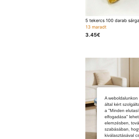
13 maradt
3.45€
A weboldalunkon 
által kért szolgá
a "Minden elutasí
elfogadása" lehet
elemzésben, továb
szabásában, hogy 
kiválasztásával c