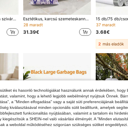
5 tekercs 100 darab sárga szivárgásmentes és szagmentes szemeteszsák – extra nagy, vastag műanyag zsák, szivárgásmentes, szagmentes, szakadásálló, otthoni, irodai, konyhai, fürdőszobai, kültéri és kereskedelmi használatra, konyhai hulladékkezeléshez, szagmentes anyag, mindennapi alaptermék, tisztaság megőrzéséhez
Esztétikus, karcsú szemeteskanna fedéllel + levendula illatos zsinóros szemeteszsákok készlet – szakadásálló, vastagított hulladéktartó szett fürdőszobába, konyhába és otthoni használatra
28 maradt
37 maradt
31.39€
3.68€
2
más eladók
sütiket és hasonló technológiákat használunk annak érdekében, hogy b
ltatást, valamint, hogy a lehető legjobb webélményt nyújtsuk Önnek. Bár
tása", a "Minden elfogadása" vagy a saját süti preferenciájának beállít
őség kiválasztásával minden opcionális sütit beállítunk, amelyek segít
bfejlesztett funkcionalitás nyújtásában, valamint a tartalom és hirdet
kiegészítsük a SHEIN-nel való vásárlási élményét. A "Minden elutasít
sak a weboldal működéséhez szigorúan szükséges sütiket engedélyezi. E