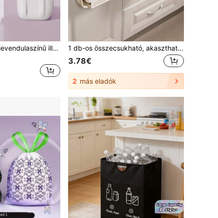
5/40/50/100 db levendulaszínű illatos hordozózsák szupermarket és kiskerp üzlet csomagoláshoz, újrahasználható vásárlótáskák nagy kertekben, tartós nagy kapacitású bevásárlótáskák utazáshoz és tároláshoz
1 db-os összecsukható, akasztható szemetes, konyhaszekrény ajtajára alkalmas, falra akasztható, ételhulladékhoz használható, szemeteszsák-tartóként is használható, fürdőszobában, konyhaszekrényben, íróasztalfiókban, hálószobában és egyéb helyiségekben. Multifunkcionális fürdőszobai szemetes, szekrényre akasztható szemétgyűjtéshez, nem kell hajolni, autóban lévő hulladék gyűjtésére is használható, konyhába és otthoni környezetbe.
3.78€
2
más eladók