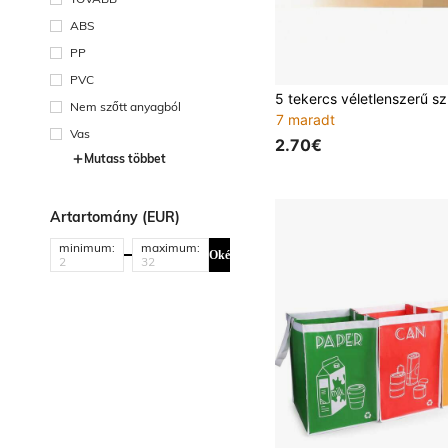
ABS
PP
PVC
Nem szőtt anyagból
7 maradt
Vas
2.70€
Mutass többet
Ártartomány (EUR)
minimum:
maximum:
Oké