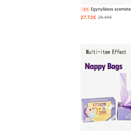
Egynyílásos szemeteskosár, szagcsökkentő kialakítás, helytakarékos, konyhába, nappaliba, hálószobába, fürdőszobába, irodába és egyéb otthoni helyszínekre alkalmas. Ez a tar
-2%
27.72€
28.48€