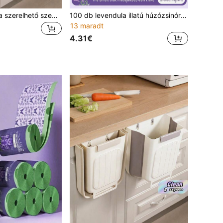
Hajtogatható falra szerelhető szemeteskosár, szekrényajtóra vagy falra akasztható, konyhai hulladékgyűjtőként használható, beépített szemeteszsák tartóval, fürdőszobába, szekrénybe, íróasztalhoz, hálószobába és egyéb helyekre alkalmas
100 db levendula illatú húzózsinóros szemeteszsák, nagy teherbírású, nagy méretű, többcélú, nagy sűrűségű polietilénből készült, eldobható szúnyogriasztó szemeteszsák konyhába, fürdőszobába, hálószobába, nappaliba és WC-be
13 maradt
4.31€