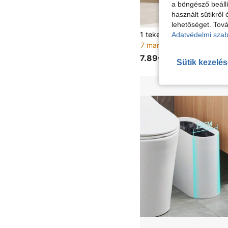
a böngésző beállí
használt sütikről 
lehetőséget. Tová
Adatvédelmi szab
7 maradt
7.89€
Sütik kezelé