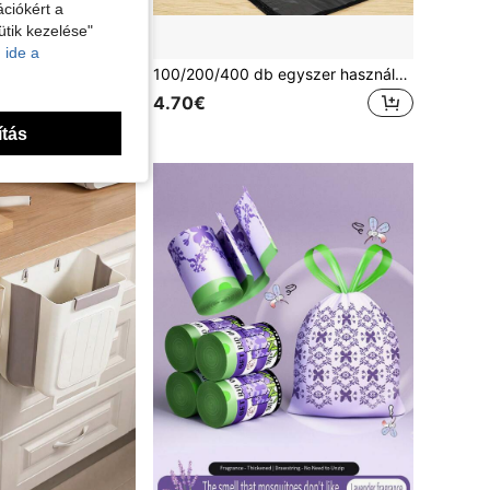
ciókért a
ütik kezelése"
 ide a
szi teraszdíszítéshez, tök- és levélzsák, kerti szemetet és kültéri Halloween dekorációkhoz
100/200/400 db egyszer használatos mini szemeteszsák, kis műanyag szemeteszsák, szivárgásmentes, hatékony szagcsökkentő, irodába, autóba, konyhába, fürdőszobába, otthonra, nappaliba, kollégiumba, iskolába és egyéb helyekre, tisztítószerek tárolózsák, háztartási alaptermék, hulladékgondoskodás
4.70€
ítás