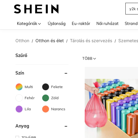
férfi 
Use up 
Kategóriák
Újdonság
Eu-raktár
Női ruházat
Strand
Otthon
Otthon és élet
Tárolás és szervezés
Szemetes
/
/
/
Szűrő
TÖBB
Szín
Multi
Fekete
Fehér
Zöld
Lila
Narancs
Anyag
TOVÁBB