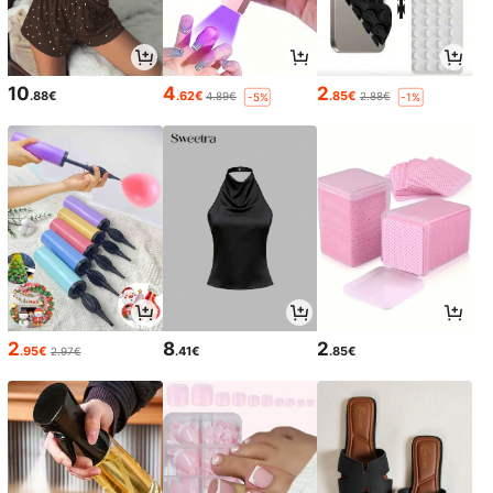
10
4
2
.88€
.62€
.85€
4.89€
2.88€
-5%
-1%
2
8
2
.95€
.41€
.85€
2.97€