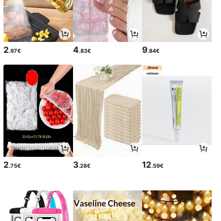
2
4
9
.97€
.83€
.84€
2
3
12
.75€
.28€
.59€