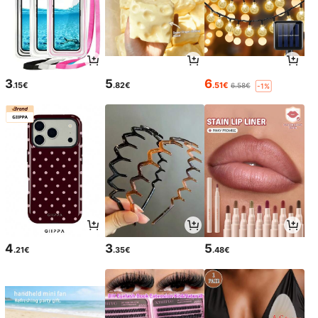
3
5
6
.15€
.82€
.51€
6.58€
-1%
4
3
5
.21€
.35€
.48€