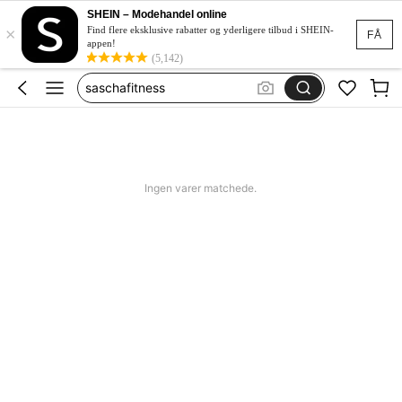
collagene marino
SHEIN – Modehandel online
×
kollagen pulver zum trinken
Find flere eksklusive rabatter og yderligere tilbud i SHEIN-
FÅ
appen!
collagene
(5,142)
saschafitness
folic acid
collagene marino
kollagen pulver zum trinken
Ingen varer matchede.