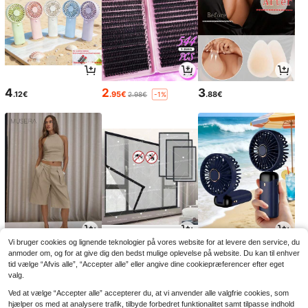
4
2
3
.12€
.95€
.88€
2.98€
-1%
Vi bruger cookies og lignende teknologier på vores website for at levere den service, du
18
5
3
.80€
.22€
.15€
anmoder om, og for at give dig den bedst mulige oplevelse på website. Du kan til enhver
5.42€
-3%
tid vælge “Afvis alle”, “Accepter alle” eller angive dine cookiepræferencer efter eget
valg.
Ved at vælge “Accepter alle” accepterer du, at vi anvender alle valgfrie cookies, som
hjælper os med at analysere trafik, tilbyde forbedret funktionalitet samt tilpasse indhold