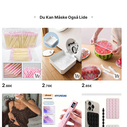
Du Kan Måske Også Lide
2
2
2
.88€
.78€
.65€