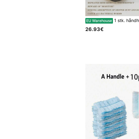
1 stk. håndholdt bærbar genopladelig støvmidefjerner, støvsuger til hjemmet, hårfjerningsenhed, trådløs hå
EU Warehouse
26.93€