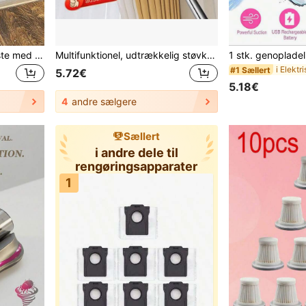
1 stk. forlængelig støvbørste med bøjet hoved, genanvendelig og vaskbar støvkost til loftsvifte, møbler og bil, rengøringsværktøj og rengøringsartikler
Multifunktionel, udtrækkelig støvkost med bøjeligt støvkosthoved - genanvendelig og vaskbar, velegnet til rengøring af høje lofter, møbler og biler
#1 Sællert
5.72€
5.18€
4
andre sælgere
Sællert
i andre dele til
rengøringsapparater
1