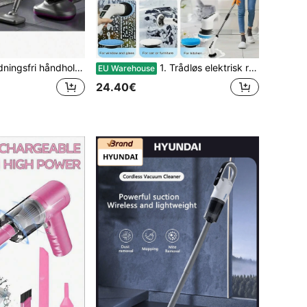
ldt støvsuger til husstøvmider, egnet til bil og hjem, kraftig sugeevne, 2000mAh batterikapacitet
1. Trådløs elektrisk roterende rengøringsbørste - USB-genopladelig, 7-9 udskiftelige børstehoveder, dobbelt hastighedsjustering, aftageligt teleskophåndtag, batteriniveauindikator, velegnet til rengøring af køkken/stue/badeværelse, litiumbatteridrevet, 7-i-1 og 9-i-1 rengøringsprodukter til husholdningen
EU Warehouse
24.40€