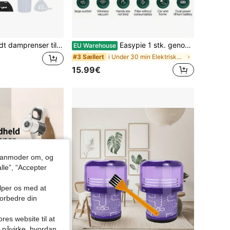
ESUPER Håndholdt damprenser til hjemmebrug Kraftig 1000W - 9 tilbehørssæt til køkkenpletter, gulve, sofa og toilet
Easypie 1 stk. genopladelig trådløs bilstøvsuger, dobbelt filterdesign, stærk sugeevne, bærbar håndholdt mini-støvblæser, velegnet til rengøring af hjemmet og bilen
EU Warehouse
i Under 30 min Elektriske apparater til biler
#3 Sællert
15.99€
du anmoder om, og
lle”, “Accepter
ælper os med at
forbedre din
res website til at
n påvirke, hvordan