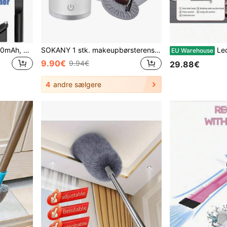
3-i-1 håndstøvsuger - 2000mAh, hurtig opladning, kraftfuld våd- og tørsugning, velegnet til rengøring af bil, hjem og kæledyr, USB-C opladning, vaskbart filter, støjsvag luftrenser, leveres med multidysesæt, essentiel til bilpleje, tastaturrengøring, skrivebordsorganisering, indvendig pleje og rengøringsentusiaster i hjemmet, også en ideel gave til venner og familie.
SOKANY 1 stk. makeupbørsterenser, skønhedsrengøringsværktøj, USB-drevet, gennemsigtig krop med klart udsyn, flere tørre-/opbevaringsfunktioner, egnet til makeupbørster i forskellige størrelser
Ledningsfri håndho
EU Warehouse
9.90€
9.94€
29.88€
4
andre sælgere