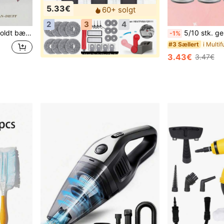
5.33€
60+ solgt
2
3
4
ndholdt støvsuger, effektiv rengøring af sengetøj/sofa/dyrehår/tæppe
5/10 stk. genanvendelig vaskbar filterpatron til håndholdt trådløs bilstøvsuger, p
-1%
#3 Sællert
3.43€
3.47€