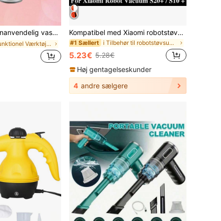
lastmateriale, egnet til specifikke modeller, uden batteri, cyklonsvampfilterpatron, anvendelig til V8-serien
Kompatibel med Xiaomi robotstøvsuger S20+ / S10 Plus / S20 Plus / S10+ / B108GL / B105 / B108CN B113CN Dele og tilbehør Hovedsidebørste HEPA-filter Udskiftning af moppeklud
i Tilbehør til robotstøvsugere
#1 Sællert
i Multifunktionel Værktøjstilbehør
5.23€
5.28€
Høj gentagelseskunder
4
andre sælgere