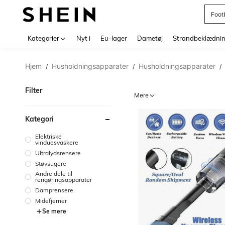
Foot
Use up 
Kategorier
Nyt i
Eu-lager
Dametøj
Strandbeklædni
Hjem
Husholdningsapparater
Husholdningsapparater
/
/
/
Filter
Mere
Kategori
Elektriske
vinduesvaskere
Ultralydsrensere
Støvsugere
Andre dele til
rengøringsapparater
Damprensere
Midefjerner
Se mere