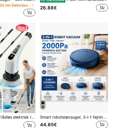
i Under 30 min Elektriske apparater til biler
26.88€
 - USB-genopladelig, 7-9 udskiftelige børstehoveder, dobbelt hastighedsjustering, aftageligt teleskophåndtag, batteriniveauindikator, velegnet til rengøring af køkken/stue/badeværelse, litiumbatteridrevet, 7-i-1 og 9-i-1 rengøringsprodukter til husholdningen
Smart robotstøvsuger, 3-i-1 fejning, støvsugning og gulvvask, APP-fjernbetjening, stor vandtank på 125 ml, anti-fald og forhindringsundvigelse, flere rengøringsplaner, 3 rengøringstilstande, automatisk gulvrengøringsmaskine til hjemmet
44.85€