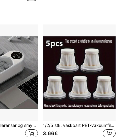
1 stk. ultralydsbrillerenser og smykkebedriver med højfrekvent vibration, 360° dybderengøring, ét-tryksstart, udstyret med 200 mAh lithium-batteri og USB-opladning, velegnet til daglige nødvendigheder som ure, briller og makeupbørster
1/2/5 stk. vaskbart PET-vakuumfilter, kompatibelt med ledningsfri håndholdt bilstøvsuger, genanvendeligt opretstående og bærbart støvsugertilbehør, nemt DIY-udskiftningsfilterkit
3.66€