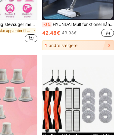
1 stk. genopladelig støvsuger med høj effekt og super stærk sugeevne, 2000 mAh genopladeligt lithiumbatteri med ultralang batterilevetid, bærbar støvsuger, perfekt til ferier, sommerferier og rejser, det bedste valg til gaver til venner, dimissionsgaver, skolestartgaver, julepynt, valentinsdagsgaver, gaver til forældre, Halloween, Thanksgiving, personlige gaver, fødselsdagsgaver, nytårsgaver
HYUNDAI Multifunktionel håndstøvsuger, kraftfuld våd- og tørsugning, velegnet til rengøring af hjemmet, dyrehår og anden støvsugning, justerbart udstyr, anvendelig til hjemmet, kollegieværelset og mere, genopladelig bærbar aftagelig støvsuger
-3%
i Elektriske apparater til biler
42.48€
43.93€
1
andre sælgere