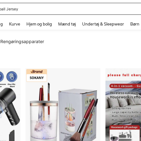
ball Jersey
and down arrow keys to navigate search Senest søgte and Søgediscovery. Press 
ng
Kurve
Hjem og bolig
Mænd tøj
Undertøj & Sleepwear
Børn
Rengøringsapparater