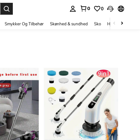
0
0
Enter to select.
Smykker Og Tilbehør
Skønhed & sundhed
Sko
Hjem Tekstiler