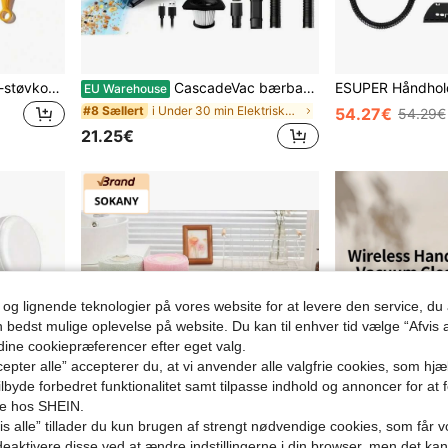
1 pakke (10 stk.) engangs-støvkost-refiller + 1 stk. gult håndtag/1 stk. blåt kort håndtag/multipakning med støvkost-refiller – fjerner nemt støv fra elektronik, møbler, persienner og loftsvifter – rengøringstilbehør
CascadeVac bærbar håndstøvsuger til hjem og bil, kraftig sugeevne, USB-genopladelig mini-støvsuger med flere tilbehørsdele, egnet til bil, hjem og kontor, spalteværktøj inkluderet
EU Warehouse
i Under 30 min Elektriske apparater til biler
#8 Sællert
54.27€
54.29€
21.25€
 og lignende teknologier på vores website for at levere den service, 
n bedst mulige oplevelse på website. Du kan til enhver tid vælge “Afvis a
 dine cookiepræferencer efter eget valg.
epter alle” accepterer du, at vi anvender alle valgfrie cookies, som hj
tilbyde forbedret funktionalitet samt tilpasse indhold og annoncer for at 
se hos SHEIN.
s alle” tillader du kun brugen af strengt nødvendige cookies, som får vo
eaktivere disse ved at ændre indstillingerne i din browser, men det ka