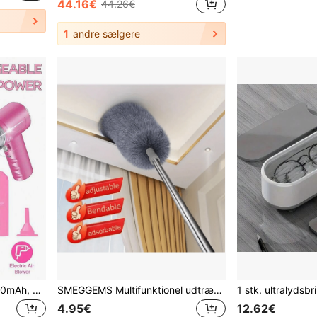
44.16€
44.26€
1
andre sælgere
3-i-1 håndstøvsuger - 2000mAh, hurtig opladning, kraftfuld våd/tør sugning til bil, hjem og kæledyr, USB-C opladning, vaskbart filter, støjsvag luftrenser og multifunktionsdysesæt, essentiel til bilpleje og tastaturrengøring
SMEGGEMS Multifunktionel udtrækkelig støvkost med bøjeligt hoved, genanvendelig og vaskbar, velegnet til høje lofter, møbler og bilrengøring
4.95€
12.62€