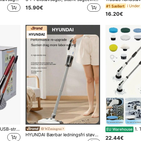
#1 Sællert
15.90€
16.20€
Makeupbørsterenser med USB-strøm, gennemsigtig krop, kan tørre/opbevare, egnet til alle børstestørrelser, essentiel til kvinder
1. Trådløs elektrisk roterende rengøringsbørste
WZmingrui
EU Warehouse
HYUNDAI Bærbar ledningsfri støvsuger, letvægts med stærk sugeevne, tør og våd 2-i-1, støvsuger og mopper til hjemmet, bilen, kollegieværelset, kontoret, dyrehår og mere
22.44€