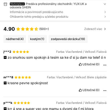
Predáva profesionálny obchodník: YUX·UK a
Marketplace
odosiela SHEIN
Informácie a povinnosti predávajúceho
Ohlásenie tohto predajcu a/alebo produktu
4.90
(500+)
Zobraziť viac
nádherné
(4)
kostým
(1)
zodpovedá obrázku
(19)
j***2
Farba: Viacfarebné / Veľkosť: Fialová
zo
snurkou
som
spokojn
á
tesim
sa
ke
ď
si
ju
dam
na
telef
ó
n
Užitočné
(0)
m***8
Farba: Viacfarebné / Veľkosť: Biele zápästie
krasne
pevne
spokojnost
Užitočné
(0)
p***k
Farba: Viacfarebné / Veľkosť: Fialová
krr
á
sne
a
super
vec
pre
mamu
s
dvomi
de
ť
mi
ktora