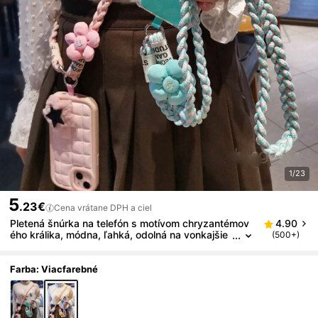
1/23
5
.23€
Cena vrátane DPH a ciel
Pletená šnúrka na telefón s motívom chryzantémov
4.90
ého králika, módna, ľahká, odolná na vonkajšie
(500+)
použitie, turistiku, kompatibilná s Androidom a
väčšinou smartfónov, darček pre matku, rodinu, pri
ateľov, narodeniny, sviatky
Farba: Viacfarebné