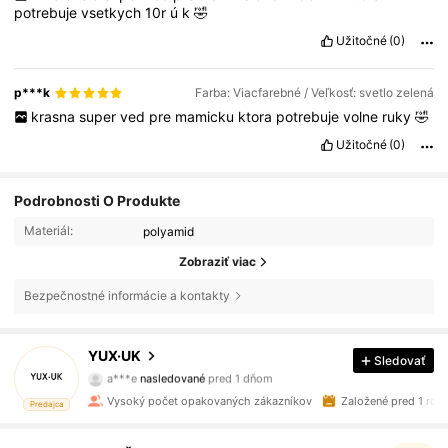
potrebuje
vsetkych
10r
ú
k
🤣
Užitočné
(0)
p***k
Farba: Viacfarebné / Veľkosť: svetlo zelená
krasna
super
ved
pre
mamicku
ktora
potrebuje
volne
ruky
🤣
Užitočné
(0)
Podrobnosti O Produkte
Materiál:
polyamid
Zobraziť viac
Bezpečnostné informácie a kontakty
10K Sledovatelia
4.86
YUX·UK
Sledovať
a***e
nasledované
pred 1 dňom
10K Sledovatelia
4.86
Vysoký počet opakovaných zákazníkov
Založené pred 1 ro
Predajca
10K Sledovatelia
4.86