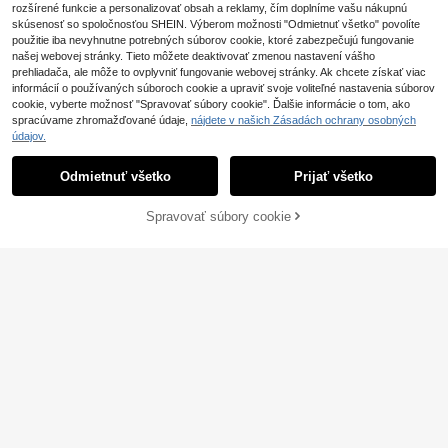
fón pre mamu, rodinu, priateľov, nar
rozšírené funkcie a personalizovať obsah a reklamy, čím doplníme vašu nákupnú
odeniny, sviatky
skúsenosť so spoločnosťou SHEIN. Výberom možnosti "Odmietnuť všetko" povolíte
použitie iba nevyhnutne potrebných súborov cookie, ktoré zabezpečujú fungovanie
našej webovej stránky. Tieto môžete deaktivovať zmenou nastavení vášho
prehliadača, ale môže to ovplyvniť fungovanie webovej stránky. Ak chcete získať viac
informácií o používaných súboroch cookie a upraviť svoje voliteľné nastavenia súborov
cookie, vyberte možnosť "Spravovať súbory cookie". Ďalšie informácie o tom, ako
spracúvame zhromažďované údaje,
nájdete v našich Zásadách ochrany osobných
údajov.
Odmietnuť všetko
Prijať všetko
Spravovať súbory cookie
PRIDAŤ DO KOŠÍKA
4
Vrecko na zips, šnúrka na telefón, p
eňaženka, šnúrka na telefón, peňaž
1 zostáva
Dlhé puzdro na telefón cez telo, mó
enka s klipom, crossbody taška, pe
8
4
dne vonkajšie cestovné puzdro na t
.88€
.94€
ňaženka, šnúrka na telefón, vyrobe
elefón so šnúrkou na včelí šnúrku
né z polyesterového vlákna, vhodn
é pre všetky smartfóny