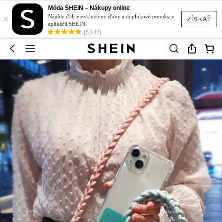
Móda SHEIN – Nákupy online
×
Nájdite ďalšie exkluzívne zľavy a doplnkové ponuky v
ZÍSKAŤ
aplikácii SHEIN!
(5,142)