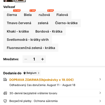
Veľkosť
14 left
1 left
8 left
čierna
Biela
ružová
Fialová
Tmavo červená
zelená
Čierno-krátke
Khaki - krátke
Bordová - Krátka
Svetlomodrá - krátky strih
Fluorescenčná zelená - krátka
Množstvo:
Dodanie do
Belgium
DOPRAVA ZDARMA(Objednávky ≥ 19.00€)
​Odhadovaný čas doručenia:
August 11 - August 18
30-denné bezplatné vrátenie tovaru
Bezpečné platby · Ochrana súkromia