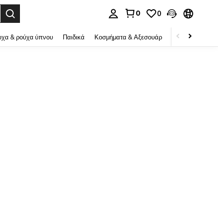
0
0
ψη αναζήτησης. Press Enter to select.
χα & ρούχα ύπνου
Παιδικά
Κοσμήματα & Αξεσουάρ
Ομορφιά & υγεί