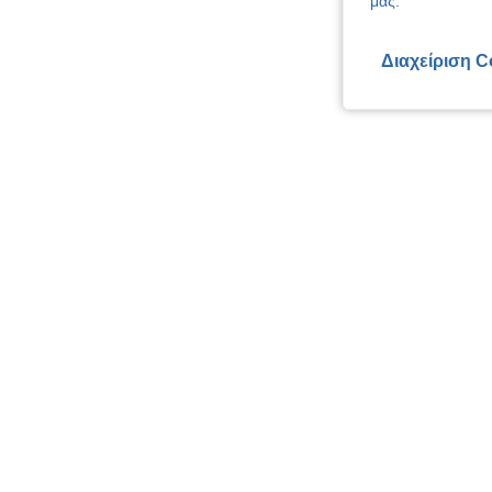
μας.
Διαχείριση C