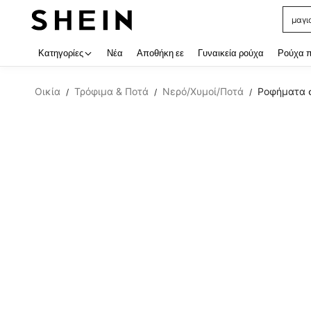
μαγι
Use up
Κατηγορίες
Νέα
Αποθήκη εε
Γυναικεία ρούχα
Ρούχα 
Οικία
Τρόφιμα & Ποτά
Νερό/Χυμοί/Ποτά
Ροφήματα 
/
/
/