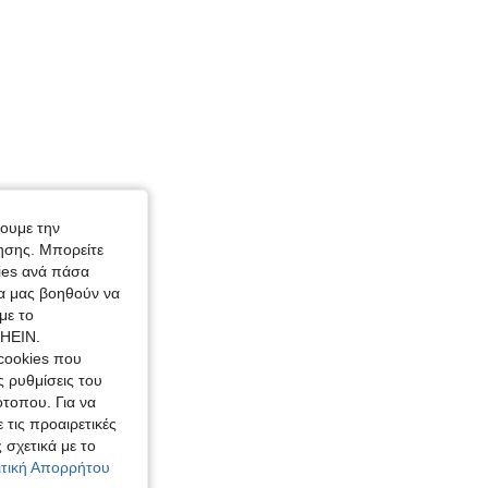
χουμε την
ησης. Μπορείτε
kies ανά πάσα
ία μας βοηθούν να
με το
SHEIN.
cookies που
ς ρυθμίσεις του
ότοπου. Για να
 τις προαιρετικές
 σχετικά με το
λιτική Απορρήτου