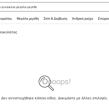
ο γυναικεια μεγαλα μεγεθη
 and down arrow keys to navigate search Αναζητήθηκαν πρόσφατα and Ανακάλυ
παραλίας
Μεγάλα μεγέθη
Σπίτι & Διαβίωση
Ανδρικά ρούχα
Εσώρου
σοκολάτας
Δεν αντιστοιχήθηκε κάποιο είδος. Δοκιμάστε με άλλες επιλογές.