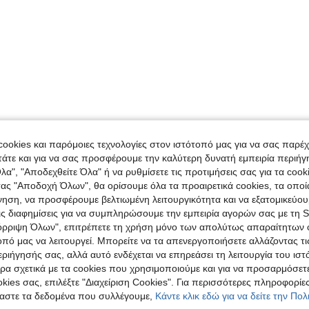
ookies και παρόμοιες τεχνολογίες στον ιστότοπό μας για να σας παρέ
άτε και για να σας προσφέρουμε την καλύτερη δυνατή εμπειρία περιήγ
λα", "Αποδεχθείτε Όλα" ή να ρυθμίσετε τις προτιμήσεις σας για τα coo
τας "Αποδοχή Όλων", θα ορίσουμε όλα τα προαιρετικά cookies, τα οπο
νηση, να προσφέρουμε βελτιωμένη λειτουργικότητα και να εξατομικεύου
τις διαφημίσεις για να συμπληρώσουμε την εμπειρία αγορών σας με τη 
όρριψη Όλων", επιτρέπετε τη χρήση μόνο των απολύτως απαραίτητων 
οπό μας να λειτουργεί. Μπορείτε να τα απενεργοποιήσετε αλλάζοντας τι
ιήγησής σας, αλλά αυτό ενδέχεται να επηρεάσει τη λειτουργία του ιστ
ρα σχετικά με τα cookies που χρησιμοποιούμε και για να προσαρμόσετε
kies σας, επιλέξτε "Διαχείριση Cookies". Για περισσότερες πληροφορίες
αστε τα δεδομένα που συλλέγουμε,
Κάντε κλικ εδώ για να δείτε την Πο