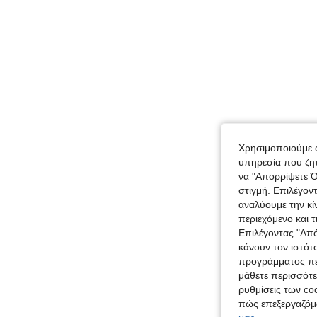
Χρησιμοποιούμε c
υπηρεσία που ζητ
να "Απορρίψετε Ό
στιγμή. Επιλέγον
αναλύουμε την κί
περιεχόμενο και 
Επιλέγοντας "Απ
κάνουν τον ιστότ
προγράμματος περ
μάθετε περισσότε
ρυθμίσεις των coo
πώς επεξεργαζόμ