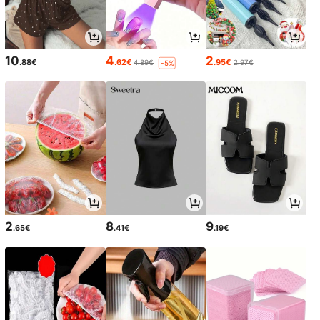
10
4
2
.88€
.62€
.95€
4.89€
2.97€
-5%
2
8
9
.65€
.41€
.19€