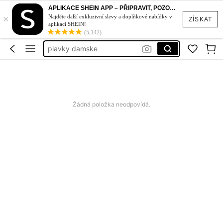
bikiny set
APLIKACE SHEIN APP – PŘIPRAVIT, POZOR, STYL!
×
plavky
Najděte další exkluzivní slevy a doplňkové nabídky v
ZÍSKAT
aplikaci SHEIN!
šaty
(5,142)
plavky damske
dámské šaty letní
bikiny set
plavky
Žádná položka neodpovídá.