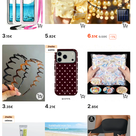
3
5
6
.15€
.82€
.51€
6.58€
-1%
3
4
2
.35€
.21€
.85€