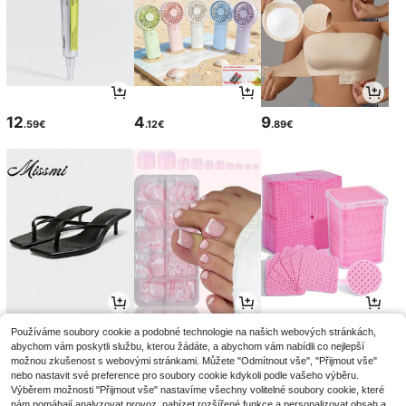
12
4
9
.59€
.12€
.89€
15
4
2
Používáme soubory cookie a podobné technologie na našich webových stránkách,
.38€
.83€
.68€
abychom vám poskytli službu, kterou žádáte, a abychom vám nabídli co nejlepší
možnou zkušenost s webovými stránkami. Můžete "Odmítnout vše", "Přijmout vše"
nebo nastavit své preference pro soubory cookie kdykoli podle vašeho výběru.
Výběrem možnosti "Přijmout vše" nastavíme všechny volitelné soubory cookie, které
nám pomáhají analyzovat provoz, nabízet rozšířené funkce a personalizovat obsah a