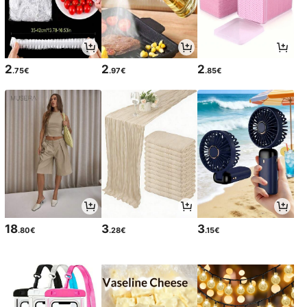
2
2
2
.75€
.97€
.85€
18
3
3
.80€
.28€
.15€