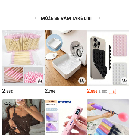
MŮŽE SE VÁM TAKÉ LÍBIT
2
2
2
.88€
.78€
.85€
2.88€
-1%