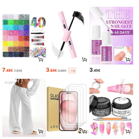
7
3
3
.49€
.84€
.45€
7.50€
3.88€
-1%