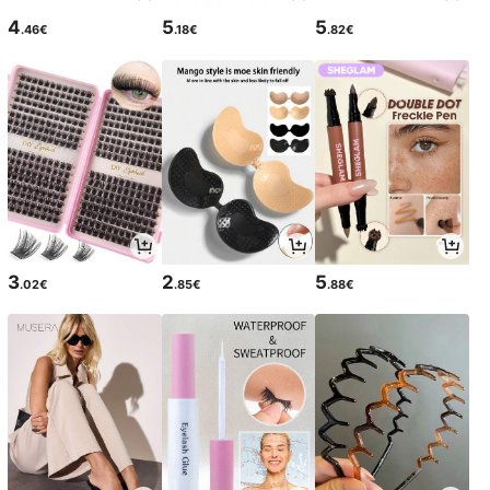
4
5
5
.46€
.18€
.82€
3
2
5
.02€
.85€
.88€