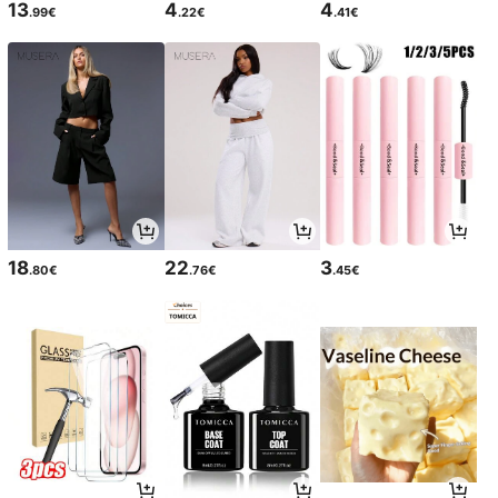
13
4
4
.99€
.22€
.41€
18
22
3
.80€
.76€
.45€