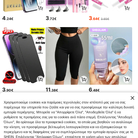
4
3
3
.24€
.72€
.64€
3.65€
3
11
6
.90€
.38€
.48€
Χρησιμοποιούμε cookies και παρόμοιες τεχνολογίες στον ιστότοπό μας για να σας
παρέχουμε την υπηρεσία που ζητάτε και για να σας προσφέρουμε την καλύτερη δυνατή
εμπειρία περιήγησης. Μπορείτε να "Απορρίψετε Όλα", "Αποδεχθείτε Όλα" ή να
ρυθμίσετε τις προτιμήσεις σας για τα cookies ανά πάσα στιγμή. Επιλέγοντας "Αποδοχή
Όλων", θα ορίσουμε όλα τα προαιρετικά cookies, τα οποία μας βοηθούν να αναλύουμε
την κίνηση, να προσφέρουμε βελτιωμένη λειτουργικότητα και να εξατομικεύουμε το
περιεχόμενο και τις διαφημίσεις για να συμπληρώσουμε την εμπειρία αγορών σας με τη
SHEIN. Επιλέγοντας "Απόρριψη Όλων", επιτρέπετε τη χρήση μόνο των απολύτως