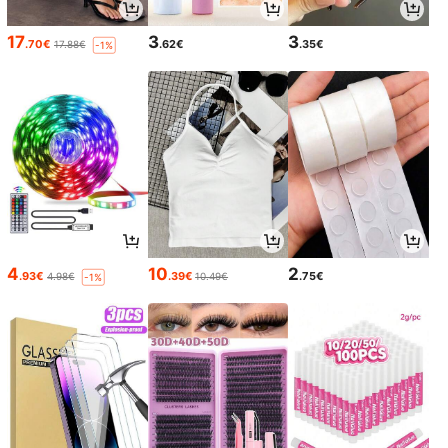
17
3
3
.70€
.62€
.35€
17.88€
-1%
4
10
2
.93€
.39€
.75€
4.98€
10.49€
-1%