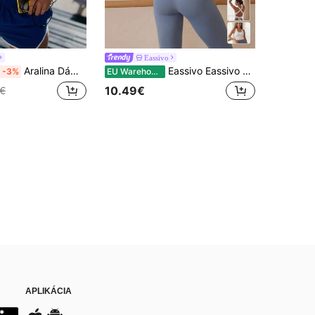
Eassivo
Aralina Dámsky krátky top s výstrihom do lodičky, dvojitými ramienkami, slim fit strihom, z elastického materiálu s kontrastným lemovaním, roztomilý top pre workout sety, letný outfit pre ženy
Eassivo Eassivo Dámske módne minimalistické športové tielko v jednofarebnom prevedení na behanie a fitness
-3%
EU Warehouse
10.49€
9€
APLIKÁCIA