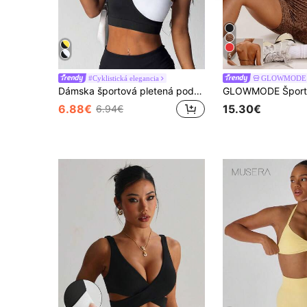
5
#Cyklistická elegancia
GLOWMODE
Dámska športová pletená podprsenka v čiernej a bielej farbe, s odnímateľným polstrovaním a nastaviteľnými ramienkami, jarný estetický štýl
6.88€
15.30€
6.94€