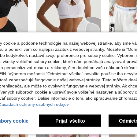
 cookie a podobné technológie na našej webovej stránke, aby sme vá
ORTS
Minker
EU Warehouse
 a ponúkli vám čo najlepší zážitok z webovej stránky. Môžete si "Odmi
ATTRACO Dámska športová podprsenka, sexi športový top s odhaleným chrbtom a volánikmi, s odnímateľnými vypchávkami, vhodná na jogu, fitness a beh, čierna jar
Dámska módna športová pletená podprsenka v jednofarebnom prevedení s odnímateľným polstrovaním, sieťovaným patchworkom, bezšvová, priedušná, na jógu, beh a tréning
14 zostáva
lebo kedykoľvek nastaviť svoje preferencie pre súbory cookie. Výberom m
6.88€
8.24€
11.24
e všetky voliteľné súbory cookie, ktoré nám pomáhajú analyzovať prev
e a personalizovať obsah a reklamy, čím doplníme vašu nákupnú skúse
IN. Výberom možnosti "Odmietnuť všetko" povolíte použitie iba nevyh
ktoré zabezpečujú fungovanie našej webovej stránky. Tieto môžete de
rehliadača, ale môže to ovplyvniť fungovanie webovej stránky. Ak chce
ívaných súboroch cookie a upraviť svoje voliteľné nastavenia súborov c
ať súbory cookie". Ďalšie informácie o tom, ako spracúvame zhromaž
 Zásadách ochrany osobných údajov.
úbory cookie
Prijať všetko
Odmiet