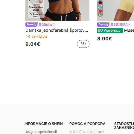
32
Minker
MUSERA
Dámska jednofarebná športová podprsenka s odnímateľnou výstelkou a krížovou výstelkou
Musera Sport Jednofarebná športová podprsenka s otvoren
EU Warehouse
14 zostáva
8.90€
9.04€
INFORMÁCIE O SHEIN
POMOC A PODPORA
STAROSTLI
ZÁKAZNÍK
Údaje o spoločnosti
Informácie o doprave