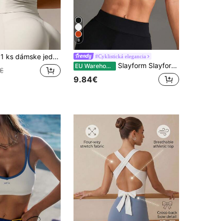
8
é top na tenkých ramienkach s odhalenými chrbátom a všívanými vložkami na prsia
#Cyklistická elegancia
Slayform Slayform Jednofarebná sieťovaná športová podprsenka Criss-Cross Wrap
EU Warehouse
€
9.84€