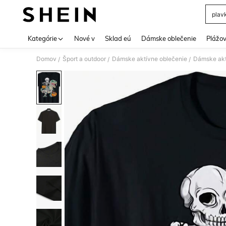
plav
Use up 
Kategórie
Nové v
Sklad eú
Dámske oblečenie
Plážov
Domov
Šport a outdoor
Dámske aktívne oblečenie
Dámske akt
/
/
/