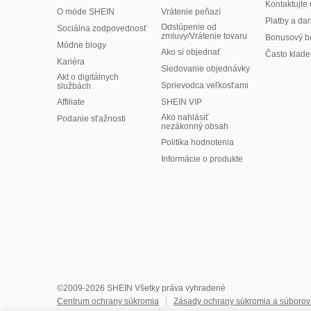
Kontaktujte
O móde SHEIN
Vrátenie peňazí
Platby a da
Odstúpenie od
Sociálna zodpovednosť
zmluvy/Vrátenie tovaru
Bonusový b
Módne blogy
Ako si objednať
Často klade
Kariéra
Sledovanie objednávky
Akt o digitálnych
Sprievodca veľkosťami
službách
Affiliate
SHEIN VIP
Ako nahlásiť
Podanie sťažnosti
nezákonný obsah
Politika hodnotenia
​Informácie o produkte
©2009-2026 SHEIN Všetky práva vyhradené
Centrum ochrany súkromia
Zásady ochrany súkromia a súborov