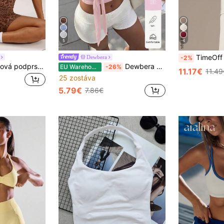
5
4
TimeOff 1 ks dámske jednofarebné športov
Dewbera
-2%
GLOWMODE Športová podprsenka FeatherFit™ s nastaviteľným halter krkom, bez chrbta, so zmrštovaným predným strihom a odnímateľnými protišmykovými košíčkami na jógu, do štúdia, na pilates a na každodenné nosenie
Dewbera Dewbera Dámsky športový top na jar/leto so šnúrovaným predným otvorom, krátkymi rukávmi, z bambusového slub stretch materiálu, módny a univerzálny, na každodenné nosenie, beh, jógu, do fitka, na tenis a golf
EU Warehouse
-26%
11.17€
11.49
25 zostáva
5.79€
7.86€