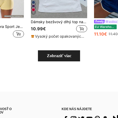
11
Dámsky bezšvový dlhý top na cvičenie s tenkými ramienkami, zabudovaná podprsenka s odnímateľným polstrovaním, športový jógový top, athleisure
aralina
ým chrbtom a ramienkami, aktívna a pohodlná, na cvičenie, beh, klub, padel, tenis, pickleball, fitness, citrónovo-maslovo žltá
EU Warehouse
10.99€
11.10€
11.4
Vysoký počet opakovaných zákazníkov
Zobraziť viac
VOSŤ O
KDE NÁS NÁJDETE
OV