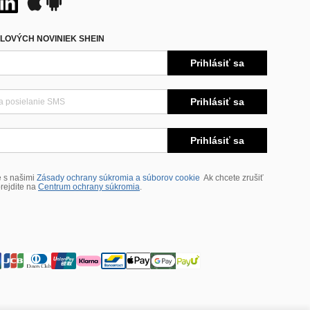
LOVÝCH NOVINIEK SHEIN
Prihlásiť sa
Prihlásiť sa
Prihlásiť sa
e s našimi
Zásady ochrany súkromia a súborov cookie
Ak chcete zrušiť
rejdite na
Centrum ochrany súkromia
.