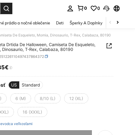
0
0
vov. Press Enter to select.
é prádlo a nočné oblečenie
Deti
Šperky A Doplnky
Krása a zdravi
miseta De Esqueleto, Momia, Dinosaurio, T-Rex, Calabaza, 80190
ta Drtida De Halloween, Camiseta De Esqueleto,
 Dinosaurio, T-Rex, Calabaza, 80190
t251226110497437864372
85€
ICE AND AVAILABILITY
osť
US
Standard
)
6 (M)
8/10 (L)
12 (XL)
(XXL)
16 (XXXL)
ievodca veľkosťami
e, položka je vypredaná.