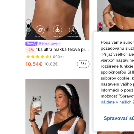
4
Používame súbory
Hearuisavy
ANFILIA-SP
požadovanú službu
1ks ultra mäkká telová priedušná športová podprsenka na jogu odvádzajúca vlhkosť, dizajn s otočným poprsím, strečový strih, podprsenka na outdoorové športy a voľný čas pre ženy
-2%
"Prijať všetko" a
15.14€
(1000+)
všetko" nastavím
10.54€
10.82€
rozšírené funkci
spoločnosťou SHE
súborov cookie, 
nastavení vášho p
informácií o použ
možnosť "Spravov
nájdete v našich
Spravovať s