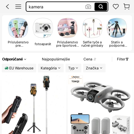
digital camera
fotak
fotoaparat
Príslušenstvo
Príslušenstvo
Selfie tyče a
Statív a
fotoaparát
pre
pre športové a
ručné gimbaly
podporné
fotoaparáty a
akčné
príslušenstvo
fotografie
videokamery
Odporúčané
Najpopulárnejšie
Cena
Filter
EU Warehouse
Kategória
Typ
Značka