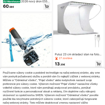
2026 nový dron E55AI
EU Warehouse
R s bezkartáčovým motorom a duáli
60
.58€
tou kamier, dron s diaľkovým ovlád
aním, inteligentným vyhýbaním pre
kážkam, režimom headless, trojstup
ňovým nastavením rýchlosti, optick
ým prúdovým vznášením, jednoduc
hým ovládaním – rôzne akrobatické
výkony, ktoré zvládne aj začiatoční
k, ideálny darček na Vianoce a Hall
oween
Puluz 23 cm skladací stan na fotogr
afovanie s osvetlením a svetelným t
27 zostáva
okom 550 lúmenov, obsahuje 6 fare
13
bných pozadí (čierne, biele, žlté, če
.35€
rvené, zelené, modré)
Používame súbory cookie a podobné technológie na našej webovej stránke, aby sme
vám poskytli požadovanú službu a ponúkli vám čo najlepší zážitok z webovej stránky.
Môžete si "Odmietnuť všetko", "Prijať všetko" alebo kedykoľvek nastaviť svoje
Čierno-strieborná plávajúca rukovä
preferencie pre súbory cookie. Výberom možnosti "Prijať všetko" nastavíme všetky
ť s vodotesným monopodom kompa
6
voliteľné súbory cookie, ktoré nám pomáhajú analyzovať prevádzku, ponúkať
.28€
tibilná s Hero 13 12 11 10 9 8 7 6 5 4
rozšírené funkcie a personalizovať obsah a reklamy, čím doplníme vašu nákupnú
3+ 2 1 Session, vhodná pre vodné š
2
ďalších predajcov
skúsenosť so spoločnosťou SHEIN. Výberom možnosti "Odmietnuť všetko" povolíte
porty a akčné kamery
použitie iba nevyhnutne potrebných súborov cookie, ktoré zabezpečujú fungovanie
našej webovej stránky. Tieto môžete deaktivovať zmenou nastavení vášho