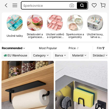
kosmetická taštička
orginazer
obal na kufr
Skladování a
Uložení oděvů
Šperkovnice a
Úložné boxy,
Úložné tašky
organizace
a organizace
organizéry
lahve a
v kuchyni
skříně
sklenice
Recommended
Most Popular
Price
Filtr
EU Warehouse
Category
Barva
Materiál
Skládací